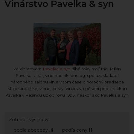
Vinárstvo Pavelka & syn
Za vinárstvom
Pavelka a syn
dlhé roky stojí Ing. Milan
Pavelka, vinár, vinohradník, enológ, spoluzakladateľ
národného salónu vín a v tom čase dlhoročný predseda
Malokarpatskej vínnej cesty. Vinárstvo pôsobí pod značkou
Pavelka v Pezinku už od roku 1995, neskôr ako Pavelka a syn.
Zotriediť výsledky:
podľa abecedy
podľa ceny