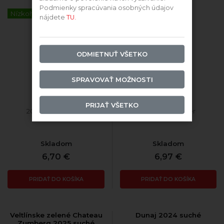
Podmienky spracúvania osobných údajov
Nízkohistamín
Nízkohistamín
nájdete
TU.
ODMIETNUŤ VŠETKO
SPRAVOVAŤ MOŽNOSTI
PRIJAŤ VŠETKO
2025 Chardonnay
2025 Irsai Oliver
Skladom
Skladom
6,70 €
6,97 €
PRIDAŤ DO KOŠÍKA
PRIDAŤ DO KOŠÍKA
Veltlínske zelené Chateau
Dunaj 2024 suché
Zumberg 2025 suché