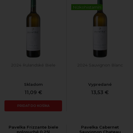
Nízkohistamín
2024 Rulandské Biele
2024 Sauvignon Blanc
Skladom
Vypredané
11,09 €
13,53 €
PRIDAŤ DO KOŠÍKA
Pavelka Frizzante biele
Pavelka Cabernet
polosuché 0,25l
Sauvignon Chateau