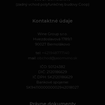
(zadný vchod polyfunkčnej budovy Coop)
Kontaktné údaje
Wine Group s.r.o.
Hviezdoslavová 1789/1
90027 Bernolákovo
tel:
+421948777140
mail:
obchod@jasomvino.sk
IČO: 50124382
DIČ: 2120186629
IČ DPH: SK2120186629
Bankové spojenie:
SK9411000000002942018027
Právne dokumenty