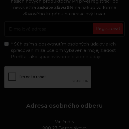
našich nových produktoch? Pri prvej registrácii do
newslettra
získate zľavu 5%
na nákup vo forme
zľavového kupónu na neakciový tovar.
Registrovať
* Súhlasím s poskytnutím osobných údajov a ich
spracovaním za účelom vybavenia mojej žiadosti.
Prečítať ako
spracovávame osobné údaje
.
Adresa osobného odberu
Viničná 5
900 27 Bernolákovo