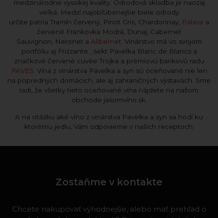
medzinárodne vysokej kvality. Odrodová skladba je naozaj
veľká. Medzí najobľúbenejšie biele odrody
určite patria Tramín červený, Pinot Gris, Chardonnay,
Pálava
a
červené Frankovka Modrá, Dunaj, Cabernet
Sauvignon, Neronet a
Alibernet
. Vinárstvo má vo svojom
portfóliu aj Frizzante , sekt Pavelka Blanc de Blancs a
značkové červené cuvée Trojka a prémiovú barikovú radu
PAVES
. Vína z vinárstva Pavelka a syn sú oceňované nie len
na popredných domácich, ale aj zahraničných výstavách. Sme
radi, že všetky tieto oceňované vína nájdete na našom
obchode jasomvíno.sk.
A na otázku aké víno z vinárstva Pavelka a syn sa hodí ku
ktorému jedlu, Vám odpovieme v našich receptoch.
Zostaňme v kontakte
Chcete nakupovať výhodnejšie, alebo mať prehľad o