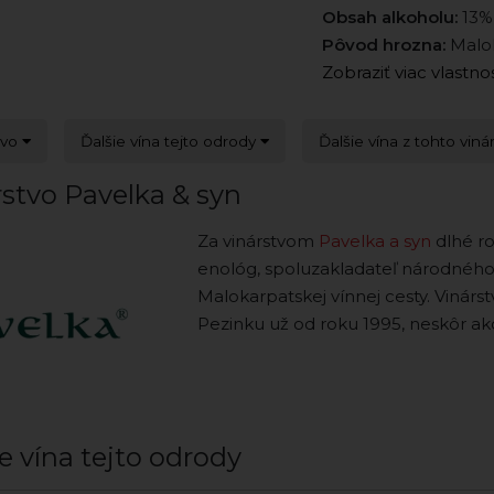
Obsah alkoholu:
13%
Pôvod hrozna:
Malok
Zobraziť viac vlastno
tvo
Ďalšie vína tejto odrody
Ďalšie vína z tohto viná
stvo Pavelka & syn
Za vinárstvom
Pavelka a syn
dlhé rok
enológ, spoluzakladateľ národného
Malokarpatskej vínnej cesty. Vinár
Pezinku už od roku 1995, neskôr ak
e vína tejto odrody