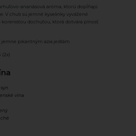
rhuľovo-ananásová aróma, ktorú dopĺňajú
že. V chuti sú jemné kyselinky vyvážené
korenistou dochuťou, ktorá dotvára plnosť
 k jemne pikantným azia jedlám.
5 (2x)
ína
 syn
enské vína
vený
uché