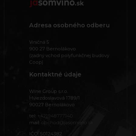
Adresa osobného odberu
Viničná 5
900 27 Bernolákovo
(zadný vchod polyfunkčnej budovy
Coop)
Kontaktné údaje
Wine Group s.r.o.
Hviezdoslavová 1789/1
90027 Bernolákovo
tel:
+421948777140
mail:
obchod@jasomvino.sk
IČO: 50124382