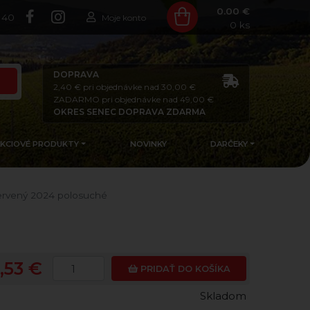
0.00 €
140
Moje konto
0
ks
DOPRAVA
2,40 € pri objednávke nad 30,00 €
ZADARMO pri objednávke nad 49,00 €
OKRES SENEC DOPRAVA ZDARMA
AKCIOVÉ PRODUKTY
NOVINKY
DARČEKY
ervený 2024 polosuché
3,53 €
PRIDAŤ DO KOŠÍKA
Skladom