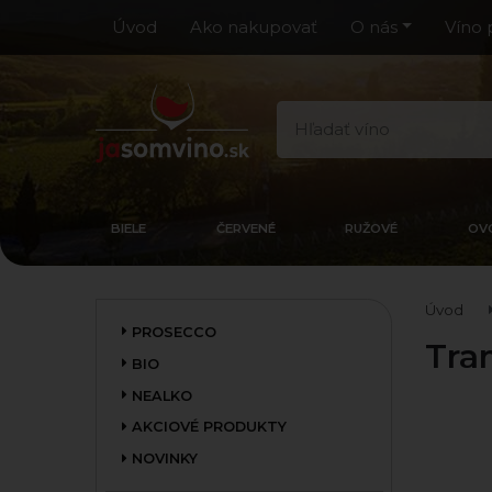
Úvod
Ako nakupovať
O nás
Víno 
BIELE
ČERVENÉ
RUŽOVÉ
OV
Úvod
PROSECCO
Tra
BIO
NEALKO
AKCIOVÉ PRODUKTY
NOVINKY