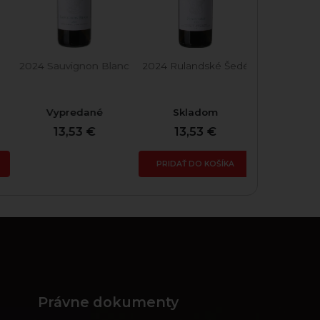
2024 Sauvignon Blanc
2024 Rulandské Šedé
2024 Don au
Vypredané
Skladom
Skla
13,53 €
13,53 €
17,0
PRIDAŤ DO KOŠÍKA
PRIDAŤ DO
Právne dokumenty