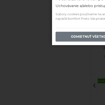
10,20 €
Uchovávanie a/alebo prístu
Súbory cookies používame na anal
PRIDAŤ DO KOŠÍKA
PR
najväčší komfort Preto Vás pria
Ďalši
ODMIETNUŤ VŠETK
ONA
Irsa
Z
Pavelka & syn
P
Skvelý darček
‹
Nízko