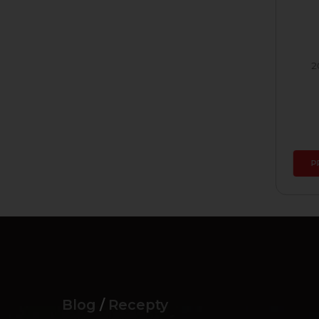
Cuvée rúžové
20
Skladom
15,99 €
PRIDAŤ DO KOŠÍKA
PR
Blog
/
Recepty