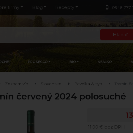
pre firmy
Blog
Recepty
0948 777 
Hľadať
OCNÉ
PROSECCO
BIO
NEALKO
Zoznam vín
Slovensko
Pavelka & syn
Tramín č
mín červený 2024 polosuché
1
11,00 € bez DPH