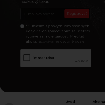
neakciový tovar.
Registrovať
* Súhlasím s poskytnutím osobných
údajov a ich spracovaním za účelom
vybavenia mojej žiadosti. Prečítať
ako
spracovávame osobné údaje
.
Úvod
Ako n