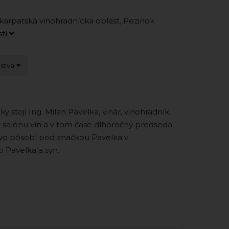
arpatská vinohradnícka oblasť, Pezinok
stí
rstva
y stojí Ing. Milan Pavelka, vinár, vinohradník,
 salónu vín a v tom čase dlhoročný predseda
stvo pôsobí pod značkou Pavelka v
o Pavelka a syn.