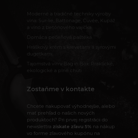
Moderné a tradičné techniky výroby
vína: Sur-lie, Battonage, Cuvée, Kupáž
a víno z betónového vajíčka
Domáca pečeňová paštéka
Hráškový krém s krevetami a syrovými
dugetkami
Tajomstvá vín v Bag in Box: Praktické,
ekologické a plné chuti
Zostaňme v kontakte
Chcete nakupovať výhodnejšie, alebo
mať prehľad o našich nových
produktoch? Pri prvej registrácii do
newslettra
získate zľavu 5%
na nákup
vo forme zľavového kupónu na