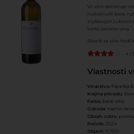
Vo vôni dominuje ma
rozkvitnuté biele ru
zvyškovým cukrom s 
tohto bieleho vína.
Skvelé sa víno hodí
4 / 
Vlastnosti v
Vinárstvo:
Pavelka &
Krajina pôvodu:
Slov
Farba:
biele víno
Odroda:
tramín čer
Obsah cukru:
polos
Ročník:
2024
Objem:
0,750l