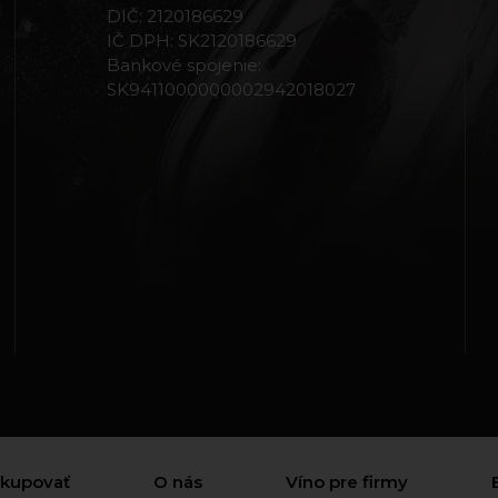
DIČ: 2120186629
IČ DPH: SK2120186629
Bankové spojenie:
SK9411000000002942018027
akupovať
O nás
Víno pre firmy