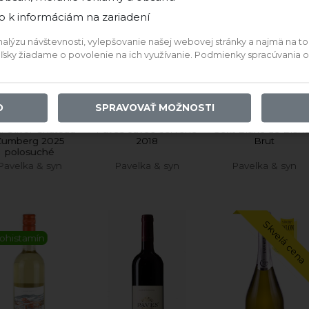
9,99 €
5,69 €
6,90 €
p k informáciám na zariadení
ýzu návštevnosti, vylepšovanie našej webovej stránky a najmä na to, a
IDAŤ DO KOŠÍKA
PRIDAŤ DO KOŠÍKA
PRIDAŤ DO KOŠÍKA
teľsky žiadame o povolenie na ich využívanie. Podmienky spracúvania
e vína z tohto vinárstva
O
SPRAVOVAŤ MOŽNOSTI
i Oliver Chateau
Paves cuvée červené
Sekt Blanc de Blancs
umberg 2025
2018
Brut
polosuché
avelka & syn
Pavelka & syn
Pavelka & syn
Skvelá cena
histamín