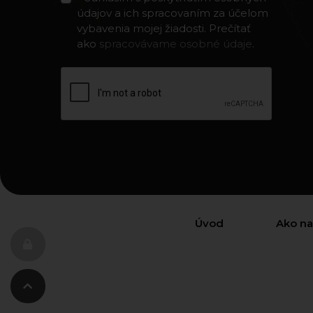
údajov a ich spracovaním za účelom
vybavenia mojej žiadosti. Prečítať
ako
spracovávame osobné údaje
.
Úvod
Ako n