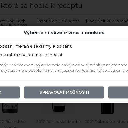
 ktoré sa hodia k receptu
not Noir Earth
Pinot Noir 2017 suché
Pinot Noir 2021 such
den BIO 2022
suché
Vyberte si skvelé vína a cookies
Villa Maria
Pavelka & syn
Karpatská Perla
 obsah, meranie reklamy a obsahu
p k informáciám na zariadení
TIP vinára
ýzu návštevnosti, vylepšovanie našej webovej stránky a najmä na to, a
BIO
teľsky žiadame o povolenie na ich využívanie. Podmienky spracúvania
O
SPRAVOVAŤ MOŽNOSTI
22 Rulandské
2017 Rulandské Modré
2021 Rulandské Modr
Modré