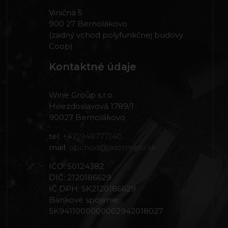
Viničná 5
900 27 Bernolákovo
(zadný vchod polyfunkčnej budovy
Coop)
Kontaktné údaje
Wine Group s.r.o.
Hviezdoslavová 1789/1
90027 Bernolákovo
tel:
+421948777140
mail:
obchod@jasomvino.sk
IČO: 50124382
DIČ: 2120186629
IČ DPH: SK2120186629
Bankové spojenie:
SK9411000000002942018027