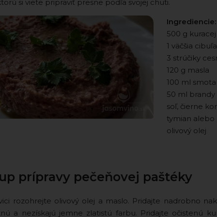
ktorú si viete pripraviť presne podľa svojej chuti.
Ingrediencie:
500 g kurace
1 väčšia cibuľa
3 strúčiky ce
120 g masla
100 ml smota
50 ml brandy 
soľ, čierne ko
tymian alebo 
olivový olej
up prípravy pečeňovej paštéky
ici rozohrejte olivový olej a maslo. Pridajte nadrobno na
ú a nezískajú jemne zlatistú farbu. Pridajte očistenú ku