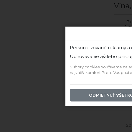
Vína,
Világi winery Pinot Noir
Pi
Terroir 2022 suché
Gar
Világi winery
Personalizované reklamy a
Uchovávanie a/alebo prístu
‹
Súbory cookies používame na anal
najväčší komfort Preto Vás pria
ODMIETNUŤ VŠETK
2022 Rulandské
20
Modré