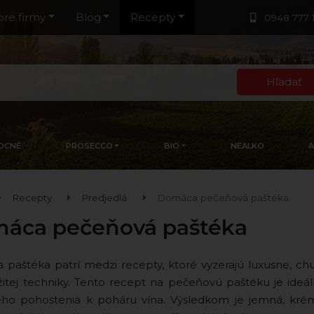
pre firmy
Blog
Recepty
0948 777 
Hľadať
OCNÉ
PROSECCO
BIO
NEALKO
Recepty
Predjedlá
Domáca pečeňová paštéka
áca pečeňová paštéka
paštéka patrí medzi recepty, ktoré vyzerajú luxusne, chut
žitej techniky. Tento recept na pečeňovú paštéku je ideál
ho pohostenia k poháru vína. Výsledkom je jemná, kré