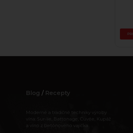
Skladom
33,00 €
PRIDAŤ DO KOŠÍKA
PR
Blog
/
Recepty
Moderné a tradičné techniky výroby
vína: Sur-lie, Battonage, Cuvée, Kupáž
a víno z betónového vajíčka