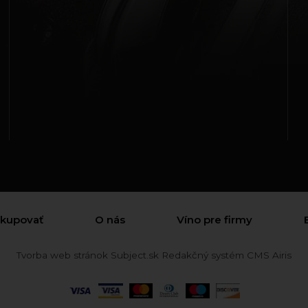
akupovať
O nás
Víno pre firmy
Tvorba web stránok
Subject.sk
Redakčný systém
CMS Airis