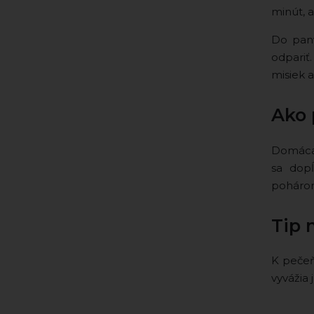
minút, a
Do panv
odpariť
misiek 
Ako 
Domáca 
sa dopĺ
pohárom
Tip 
K pečeň
vyvážia 