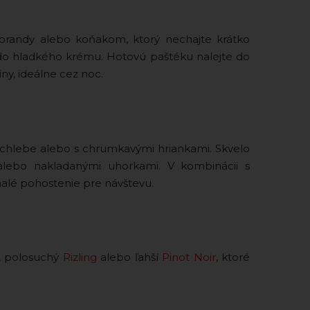
e brandy alebo koňakom, ktorý nechajte krátko
 do hladkého krému. Hotovú paštéku nalejte do
ny, ideálne cez noc.
chlebe alebo s chrumkavými hriankami. Skvelo
alebo nakladanými uhorkami. V kombinácii s
alé pohostenie pre návštevu.
,
polosuchý
Rizling
alebo ľahší
Pinot Noir
, ktoré