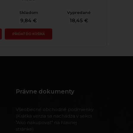
Skladom
Vypredané
Skla
9,84 €
18,45 €
19,31
PRIDAŤ DO KOŠÍKA
PRIDAŤ DO
Právne dokumenty
Všeobecné obchodné podmienky
(Krátka verzia sa nachádza v sekcii
"Ako nakupovať" na hlavnej
stránke)