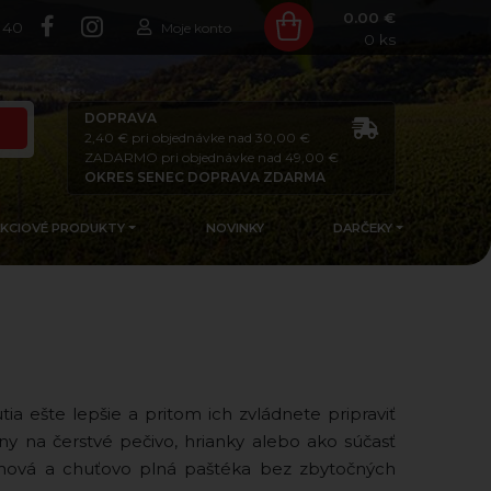
0.00 €
140
Moje konto
0
ks
DOPRAVA
2,40 € pri objednávke nad 30,00 €
ZADARMO pri objednávke nad 49,00 €
OKRES SENEC DOPRAVA ZDARMA
AKCIOVÉ PRODUKTY
NOVINKY
DARČEKY
ia ešte lepšie a pritom ich zvládnete pripraviť
ny na čerstvé pečivo, hrianky alebo ako súčasť
mová a chuťovo plná paštéka bez zbytočných