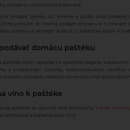
by zostala vo vnútri jemná a šťavnatá.
ice pridajte bylinky, soľ, korenie a podľa chuti podlejt
. Zmes preložte do mixéra, pridajte smotanu a rozmixujte
alebo pohárov a nechajte stuhnúť v chladničke aspoň 4 hodi
podávať domácu paštéku
paštéka chutí najlepšie na opečenej bagete, kváskovom 
ňa s brusnicovým chutney, karamelizovanou cibuľkou 
 bieleho vína alebo ľahkého červeného vína vytvorí dokon
na víno k paštéke
ovej paštéke sa výborne hodí aromatický
Tramín červený
jej krémovosť a zvýraznia plnú chuť.