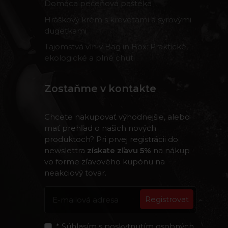
Domáca pečeňová paštéka
Hráškový krém s krevetami a syrovými
dugetkami
Tajomstvá vín v Bag in Box: Praktické,
ekologické a plné chuti
Zostaňme v kontakte
Chcete nakupovať výhodnejšie, alebo
mať prehľad o našich nových
produktoch? Pri prvej registrácii do
newslettra
získate zľavu 5%
na nákup
vo forme zľavového kupónu na
neakciový tovar.
Registrovať
* Súhlasím s poskytnutím osobných