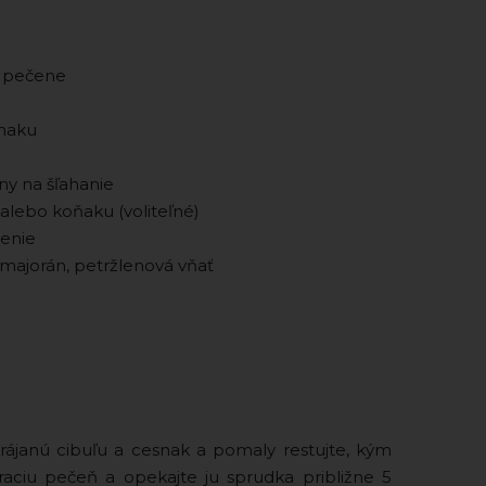
j pečene
snaku
ny na šľahanie
alebo koňaku (voliteľné)
renie
majorán, petržlenová vňať
krájanú cibuľu a cesnak a pomaly restujte, kým
raciu pečeň a opekajte ju sprudka približne 5