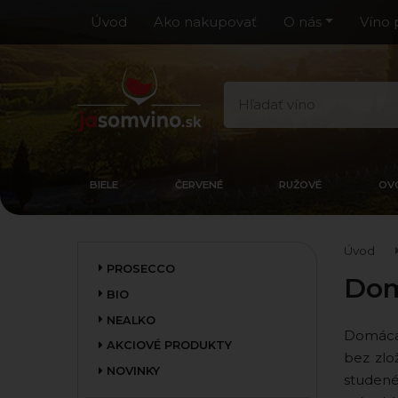
Úvod
Ako nakupovať
O nás
Víno 
BIELE
ČERVENÉ
RUŽOVÉ
OV
Úvod
PROSECCO
Dom
BIO
NEALKO
Domáca 
AKCIOVÉ PRODUKTY
bez zlo
NOVINKY
studené