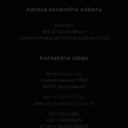
Adresa osobného odberu
Viničná 5
900 27 Bernolákovo
(zadný vchod polyfunkčnej budovy Coop)
Kontaktné údaje
Wine Group s.r.o.
Hviezdoslavová 1789/1
90027 Bernolákovo
tel:
+421948777140
mail:
obchod@jasomvino.sk
IČO: 50124382
DIČ: 2120186629
IČ DPH: SK2120186629