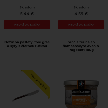
Skladom
Skladom
5,44 €
4,59 €
PRIDAŤ DO KOŠÍKA
PRIDAŤ DO KOŠÍKA
Nožík na paštéty, foie gras
Srnčia terina so
a syry s čiernou rúčkou
šampanským Avon &
Ragobert 180g
Skvelý darček