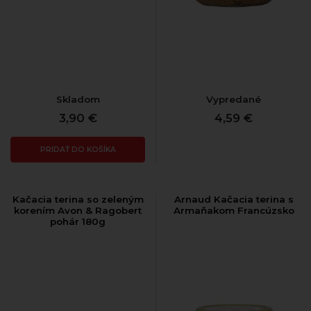
Skladom
Vypredané
3,90 €
4,59 €
PRIDAŤ DO KOŠÍKA
Kačacia terina so zeleným
Arnaud Kačacia terina s
korením Avon & Ragobert
Armaňakom Francúzsko
pohár 180g