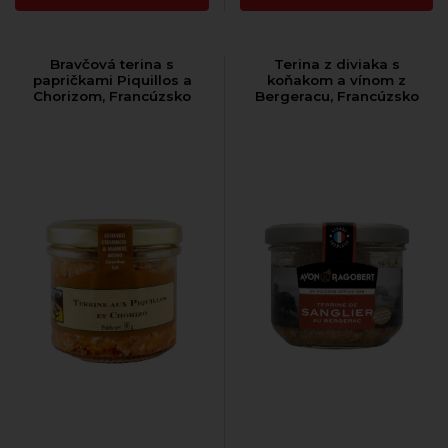
Bravčová terina s
Terina z diviaka s
papričkami Piquillos a
koňakom a vínom z
Chorizom, Francúzsko
Bergeracu, Francúzsko