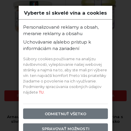
Vyberte si skvelé vína a cookies
Personalizované reklamy a obsah,
meranie reklamy a obsahu
Uchovávanie a/alebo prístup k
informáciám na zariadení
Súbory cookies používame na analýzu
návštevnosti, vylepšovanie našej webovej
stránky a najmä na to, aby ste mali pri výbere
Skladom
Skladom
vín. ten najväčší komfort Preto Vás priateľsky
žiadame o povolenie na ich využívanie.
4,59 €
3,25 €
Podmienky spracúvania osobných údajov
nájdete
TU.
PRIDAŤ DO KOŠÍKA
PRIDAŤ DO KOŠÍKA
ODMIETNUŤ VŠETKO
Arnaud Králičia terina so
Hénaff Kačacia terina s
slivkami, Francúzsko
medom, Francúzsko
SPRAVOVAŤ MOŽNOSTI