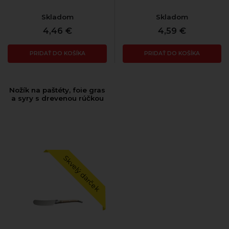
Skladom
Skladom
4,46 €
4,59 €
PRIDAŤ DO KOŠÍKA
PRIDAŤ DO KOŠÍKA
Nožík na paštéty, foie gras
a syry s drevenou rúčkou
Skvelý darček