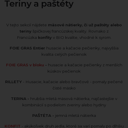
Teriny a paštéty
V tejto sekcií nájdete
mäsové nátierky, či už paštéty alebo
teriny
špičkovej francúzskej kvality. Rovnako z
Francúzka
konfity
v BIO kvalite, vhodné k syrom.
FOIE GRAS Entier
husacie a kačacie pečienky, najvyššia
kvalita celých pečienok
FOIE GRAS v bloku
-
husacie a kačacie pečienky z menších
kúskov pečienok
RILLETY
- Husacie, kačacie alebo bravčové - pomaly pečené
čisté mäsko
TERINA -
hrubšia mletá mäsová nátierka, najčastejšie v
kombinácií s podielom zveriny alebo hydiny
PAŠTÉTA -
jemná mletá nátierka
KONFIT
- akýkoľvek druh jedla, ktoré sa varí pomaly po dlhšiu