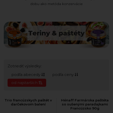
dobu ako metóda konzervácie
Zotriediť výsledky:
podľa abecedy
podľa ceny
od najstarších
Trio francúzskych paštét v
Hénaff Farmárska paštéta
darčekovom balení
so sušenými paradajkami
Francúzsko 90g