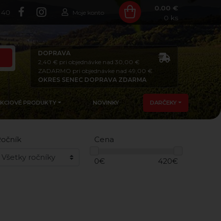
0.00 €
140
Moje konto
0
ks
DOPRAVA
2,40 € pri objednávke nad 30,00 €
ZADARMO pri objednávke nad 49,00 €
OKRES SENEC DOPRAVA ZDARMA
AKCIOVÉ PRODUKTY
NOVINKY
DARČEKY
očník
Cena
0
€
420
€