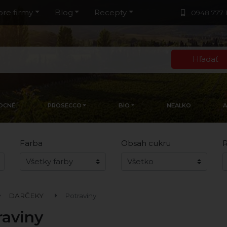
pre firmy
Blog
Recepty
0948 777 
Hľadať
OCNÉ
PROSECCO
BIO
NEALKO
Farba
Obsah cukru
R
DARČEKY
Potraviny
raviny