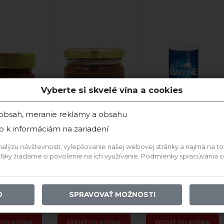
Vyberte si skvelé vína a cookies
 obsah, meranie reklamy a obsahu
p k informáciám na zariadení
ýzu návštevnosti, vylepšovanie našej webovej stránky a najmä na to, a
teľsky žiadame o povolenie na ich využívanie. Podmienky spracúvania
ladom
Skladom
Skladom
O
SPRAVOVAŤ MOŽNOSTI
,12 €
4,19 €
2,04 €
 DO KOŠÍKA
PRIDAŤ DO KOŠÍKA
PRIDAŤ DO KOŠÍKA