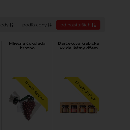
cedy
podľa ceny
od najstarších
Mliečna čokoláda
Darčeková krabička
hrozno
4x delikátny džem
Skvelý darček
Skvelý darček