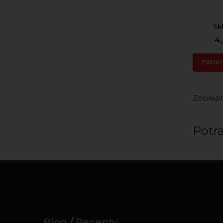
Sk
4
PRIDAŤ
Zobraziť
Potr
Blog
/
Recepty