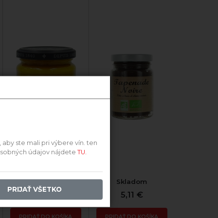
220g
Francúzsko, pohár
by ste mali pri výbere vín. ten
 osobných údajov nájdete
TU.
Skladom
Skladom
PRIJAŤ VŠETKO
3,18 €
5,11 €
PRIDAŤ DO KOŠÍKA
PRIDAŤ DO KOŠÍKA