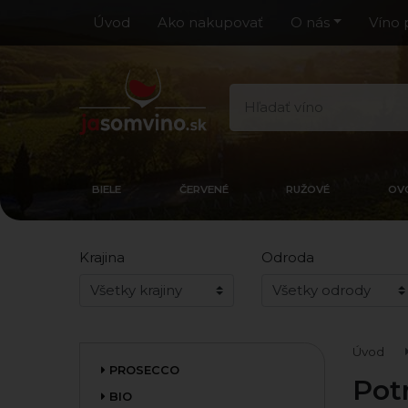
Úvod
Ako nakupovať
O nás
Víno 
BIELE
ČERVENÉ
RUŽOVÉ
OV
Krajina
Odroda
Úvod
PROSECCO
Pot
BIO