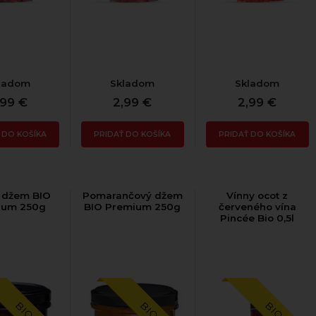
ladom
Skladom
Skladom
,99 €
2,99 €
2,99 €
 DO KOŠÍKA
PRIDAŤ DO KOŠÍKA
PRIDAŤ DO KOŠÍKA
 džem BIO
Pomarančový džem
Vínny ocot z
ium 250g
BIO Premium 250g
červeného vína
Pincée Bio 0,5l
BIO
BIO
BIO