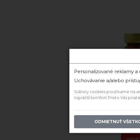
Personalizované reklamy a
Uchovávanie a/alebo prístu
Súbory cookies používame na anal
najväčší komfort Preto Vás pria
Sk
ODMIETNUŤ VŠETK
8
PRIDAŤ