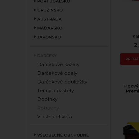
PORTUGALSKO
GRUZÍNSKO
AUSTRÁLIA
MAĎARSKO
Sk
JAPONSKO
2
DARČEKY
PRIDAŤ
Darčekové kazety
Darčekové obaly
Darčekové poukážky
Figový
Teriny a paštéty
Prem
Doplnky
Potraviny
Vlastná etiketa
VŠEOBECNÉ OBCHODNÉ