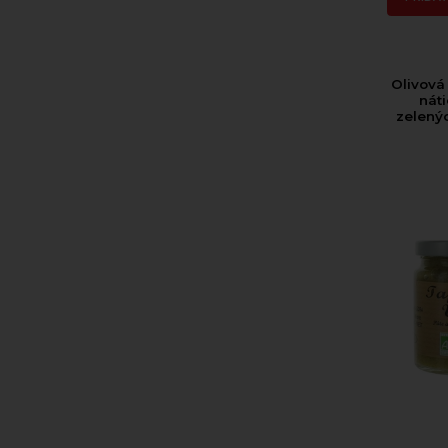
Olivová
nát
zelenýc
Francúz