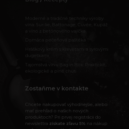
Moderné a tradičné techniky výroby
vína: Sur-lie, Battonage, Cuvée, Kupáž
a víno z betónového vajíčka
Domáca pečeňová paštéka
Hráškový krém s krevetami a syrovými
dugetkami
Tajomstvá vín v Bag in Box: Praktické,
ekologické a plné chuti
Zostaňme v kontakte
Chcete nakupovať výhodnejšie, alebo
mať prehľad o našich nových
produktoch? Pri prvej registrácii do
newslettra
získate zľavu 5%
na nákup