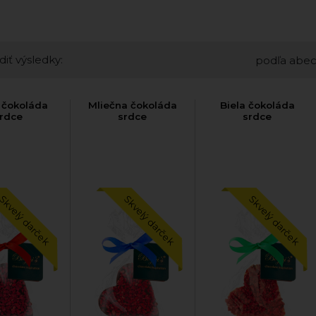
diť výsledky:
podľa abe
 čokoláda
Mliečna čokoláda
Biela čokoláda
rdce
srdce
srdce
Skvelý darček
Skvelý darček
Skvelý darček