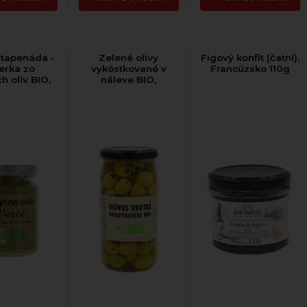
 tapenáda -
Zelené olivy
Figový konfit (čatní),
ierka zo
vykôstkované v
Francúzsko 110g
h olív BIO,
náleve BIO,
sko, pohár
Francúzsko