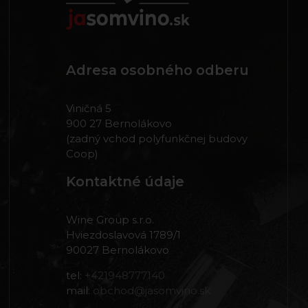
Adresa osobného odberu
Viničná 5
900 27 Bernolákovo
(zadný vchod polyfunkčnej budovy
Coop)
Kontaktné údaje
Wine Group s.r.o.
Hviezdoslavová 1789/1
90027 Bernolákovo
tel:
+421948777140
mail:
obchod@jasomvino.sk