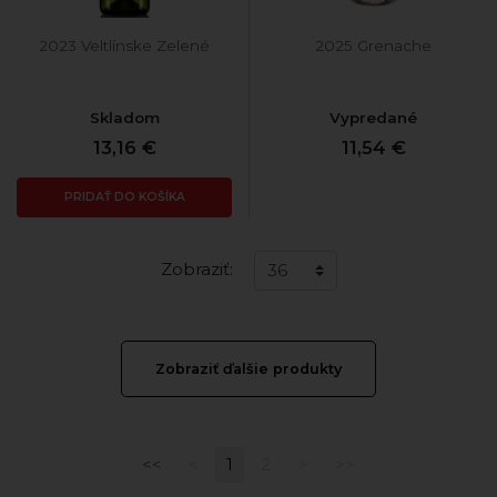
2023 Veltlínske Zelené
2025 Grenache
Skladom
Vypredané
13,16 €
11,54 €
PRIDAŤ DO KOŠÍKA
Zobraziť:
Zobraziť ďalšie produkty
<<
<
1
2
>
>>