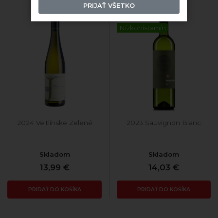
PRIJAŤ VŠETKO
Nízkohistamín
2024 Veltlínske Zelené
2023 Sauvignon Blanc
Skladom
Skladom
13,99 €
14,03 €
PRIDAŤ DO KOŠÍKA
PRIDAŤ DO KOŠÍKA