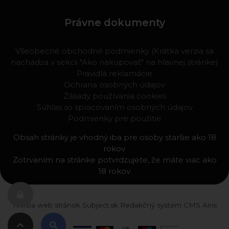
Právne dokumenty
Všeobecné obchodné podmienky (Krátka verzia sa
nachádza v sekcii "Ako nakupovať" na hlavnej stránke)
Pravidlá reklamácie
Ochrana osobných údajov
Zásady používania cookies
Súhlas so spracovaním osobných údajov
Podmienky pre použitie
Obsah stránky je vhodný iba pre osoby staršie ako 18
rokov.
Zotrvaním na stránke potvrdzujete, že máte viac ako
18 rokov.
Tvorba web stránok
Subject.sk
Redakčný systém
CMS Airis