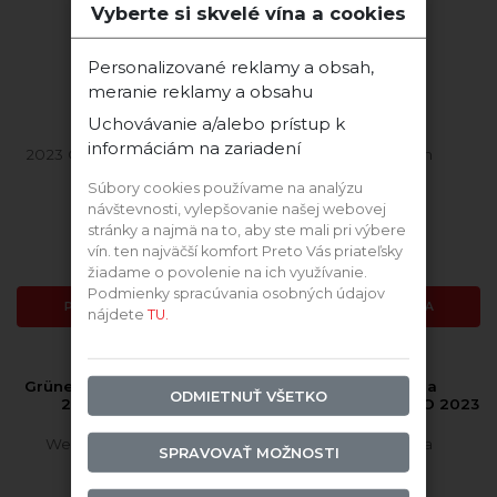
Vyberte si skvelé vína a cookies
Personalizované reklamy a obsah,
meranie reklamy a obsahu
Uchovávanie a/alebo prístup k
informáciám na zariadení
2023 Cabernet Sauvignon
2021 Sauvignon
Súbory cookies používame na analýzu
návštevnosti, vylepšovanie našej webovej
Skladom
Skladom
stránky a najmä na to, aby ste mali pri výbere
vín. ten najväčší komfort Preto Vás priateľsky
9,84 €
10,66 €
žiadame o povolenie na ich využívanie.
Podmienky spracúvania osobných údajov
PRIDAŤ DO KOŠÍKA
PRIDAŤ DO KOŠÍKA
nájdete
TU.
Grüner Veltliner Terrasen
Karpatská Perla
ODMIETNUŤ VŠETKO
2024 BIO suché
Sauvignon Blanc BIO 2023
suché
Weingut Jurtschitsch
Karpatská Perla
SPRAVOVAŤ MOŽNOSTI