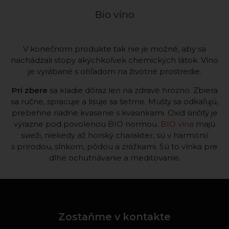
Bio víno
V konečnom produkte tak nie je možné, aby sa
nachádzali stopy akýchkoľvek chemických látok. Víno
je vyrábané s ohľadom na životné prostredie.
Pri zbere
sa kladie dôraz len na zdravé hrozno. Zbiera
sa ručne, spracuje a lisuje sa šetrne. Mušty sa odkaľujú,
prebehne riadne kvasenie s kvasinkami. Oxid siričitý je
výrazne pod povolenou BIO normou.
BIO vína
majú
svieži, niekedy až horský charakter, sú v harmónií
s prírodou, slnkom, pôdou a zrážkami. Sú to vínka pre
dlhé ochutnávanie a meditovanie.
Zostaňme v kontakte