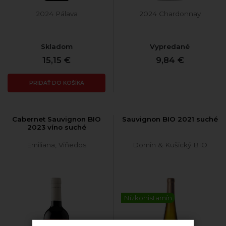
2024 Pálava
2024 Chardonnay
Skladom
Vypredané
15,15 €
9,84 €
PRIDAŤ DO KOŠÍKA
Cabernet Sauvignon BIO
Sauvignon BIO 2021 suché
2023 víno suché
Emiliana, Viňedos
Domin & Kušický BIO
Nízkohistamín