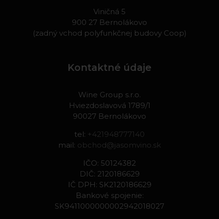
Viničná 5
900 27 Bernolákovo
(zadný vchod polyfunkčnej budovy Coop)
Kontaktné údaje
Wine Group s.r.o.
Hviezdoslavová 1789/1
90027 Bernolákovo
tel:
+421948777140
mail:
obchod@jasomvino.sk
IČO: 50124382
DIČ: 2120186629
IČ DPH: SK2120186629
Bankové spojenie:
SK9411000000002942018027