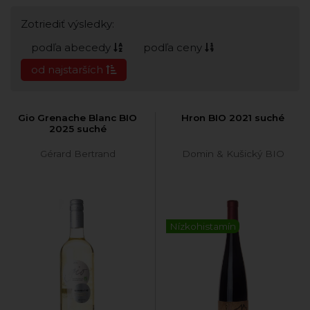
Zotriediť výsledky:
podľa abecedy
podľa ceny
od najstarších
Gio Grenache Blanc BIO
Hron BIO 2021 suché
2025 suché
Gérard Bertrand
Domin & Kušický BIO
Nízkohistamín