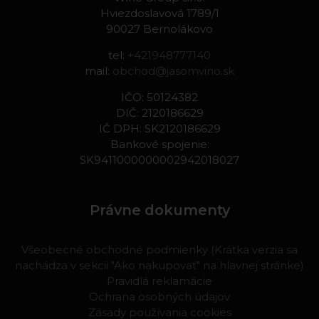
Hviezdoslavová 1789/1
90027 Bernolákovo
tel:
+421948777140
mail:
obchod@jasomvino.sk
IČO: 50124382
DIČ: 2120186629
IČ DPH: SK2120186629
Bankové spojenie:
SK9411000000002942018027
Právne dokumenty
Všeobecné obchodné podmienky (Krátka verzia sa
nachádza v sekcii "Ako nakupovať" na hlavnej stránke)
Pravidlá reklamácie
Ochrana osobných údajov
Zásady používania cookies