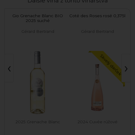
Ďalšie vína z tohto vinárstva
RT
Gio Grenache Blanc BIO
Coté des Roses rosé 0,375l
Co
2025 suché
Gérard Bertrand
Gérard Bertrand
ek
Skvelý darček
‹
›
2025 Grenache Blanc
2024 Cuvée rúžové