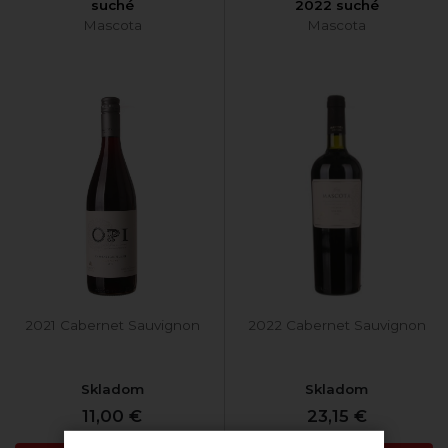
suché
2022 suché
Mascota
Mascota
2021 Cabernet Sauvignon
2022 Cabernet Sauvignon
Skladom
Skladom
11,00 €
23,15 €