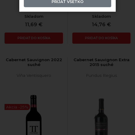
PRIJAŤ VŠETKO
Skladom
Skladom
11,69 €
14,76 €
PRIDAŤ DO KOŠÍKA
PRIDAŤ DO KOŠÍKA
Cabernet Sauvignon 2022
Cabernet Sauvignon Extra
suché
2015 suché
Viňa Ventisquero
Fundus Regius
Akcia -25%