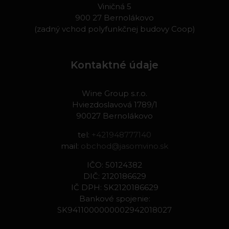
Viničná 5
900 27 Bernolákovo
(zadný vchod polyfunkčnej budovy Coop)
Kontaktné údaje
Wine Group s.r.o.
Hviezdoslavová 1789/1
90027 Bernolákovo
tel:
+421948777140
mail:
obchod@jasomvino.sk
IČO: 50124382
DIČ: 2120186629
IČ DPH: SK2120186629
Bankové spojenie:
SK9411000000002942018027