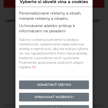
Vyberte si skvelé vína a cookies
PRIDAŤ DO KOŠÍKA
PRIDAŤ DO KOŠÍKA
Personalizované reklamy a obsah,
meranie reklamy a obsahu
Cabernet Sauvignon rosé
Cabernet Blanc 2025
2024 suché
suché
Uchovávanie a/alebo prístup k
informáciám na zariadení
Berta
Chateau Rúbaň
Súbory cookies používame na analýzu
návštevnosti, vylepšovanie našej webovej
stránky a najmä na to, aby ste mali pri výbere
vín. ten najväčší komfort Preto Vás priateľsky
žiadame o povolenie na ich využívanie.
Podmienky spracúvania osobných údajov
nájdete
TU.
ODMIETNUŤ VŠETKO
SPRAVOVAŤ MOŽNOSTI
2024 Cabernet Sauvignon
2025 Cabernet Sauvignon