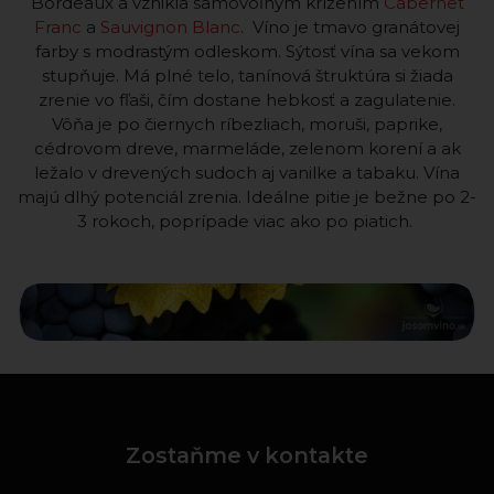
Bordeaux a vznikla samovoľným krížením
Cabernet
Franc
a
Sauvignon Blanc
. Víno je tmavo granátovej
farby s modrastým odleskom. Sýtosť vína sa vekom
stupňuje. Má plné telo, tanínová štruktúra si žiada
zrenie vo fľaši, čím dostane hebkosť a zagulatenie.
Vôňa je po čiernych ríbezliach, moruši, paprike,
cédrovom dreve, marmeláde, zelenom korení a ak
ležalo v drevených sudoch aj vanilke a tabaku. Vína
majú dlhý potenciál zrenia. Ideálne pitie je bežne po 2-
3 rokoch, poprípade viac ako po piatich.
Zostaňme v kontakte