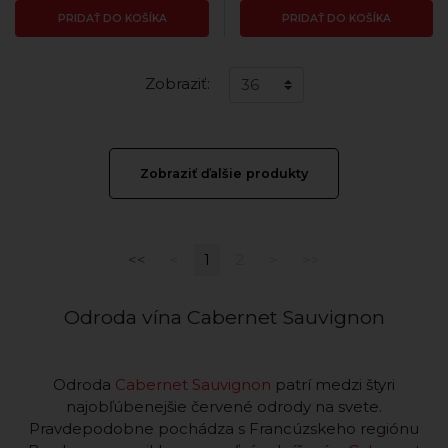
PRIDAŤ DO KOŠÍKA
PRIDAŤ DO KOŠÍKA
Zobraziť:
Zobraziť ďalšie produkty
<<
<
1
2
>
>>
Odroda vína Cabernet Sauvignon
Odroda
Cabernet Sauvignon
patrí medzi štyri
najobľúbenejšie červené odrody na svete.
Pravdepodobne pochádza s Francúzskeho regiónu