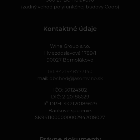
(zadný vchod polyfunkčnej budovy Coop)
Kontaktné údaje
Wine Group s.r.o.
Hviezdoslavová 1789/1
90027 Bernolákovo
tel:
+421948777140
mail:
obchod@jasomvino.sk
IČO: 50124382
DIČ: 2120186629
IČ DPH: SK2120186629
Bankové spojenie:
SK9411000000002942018027
Právne dokumenty