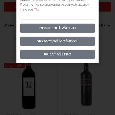
Podmienky spracúvania osobných údajov
PRIDAŤ DO KOŠÍKA
PRIDAŤ DO KOŠÍKA
nájdete
TU.
Cabernet Sauvignon 2022
Cabernet Sauvignon Extra
ODMIETNUŤ VŠETKO
suché
2015 suché
Viňa Ventisquero
Fundus Regius
SPRAVOVAŤ MOŽNOSTI
PRIJAŤ VŠETKO
Akcia -25%