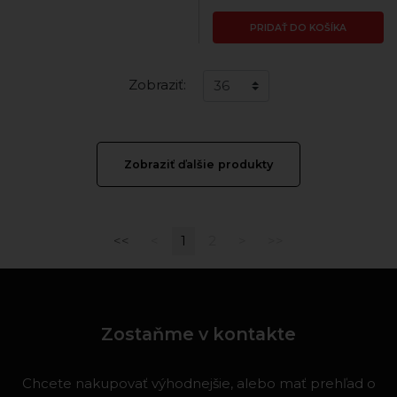
PRIDAŤ DO KOŠÍKA
Zobraziť:
Zobraziť ďalšie produkty
<<
<
1
2
>
>>
Zostaňme v kontakte
Chcete nakupovať výhodnejšie, alebo mať prehľad o