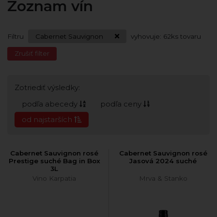
Zoznam vín
Filtru
Cabernet Sauvignon
vyhovuje:
62
ks tovaru
Zrušiť filter
Zotriediť výsledky:
podľa abecedy
podľa ceny
od najstarších
Cabernet Sauvignon rosé
Cabernet Sauvignon rosé
Prestige suché Bag in Box
Jasová 2024 suché
3L
Vino Karpatia
Mrva & Stanko