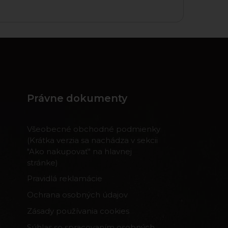
Právne dokumenty
Všeobecné obchodné podmienky
(Krátka verzia sa nachádza v sekcii
"Ako nakupovať" na hlavnej
stránke)
Pravidlá reklamácie
Ochrana osobných údajov
Zásady používania cookies
Súhlas so spracovaním osobných