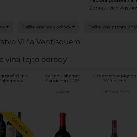
Teplota podávania:
1
Zobraziť viac vlastno
tvo
Ďalšie vína tejto odrody
Ďalšie vína z tohto viná
rstvo Viňa Ventisquero
e vína tejto odrody
gustačný mix
Kaiken Cabernet
Cabernet Sauvignon
Cabernetov
Sauvignon 2023
2019 suché
Kaiken
Château Belá
Obľúbené