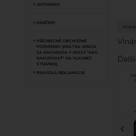
JAPONSKO
DARČEKY
Vinárs
Viná
VŠEOBECNÉ OBCHODNÉ
PODMIENKY (KRÁTKA VERZIA
SA NACHÁDZA V SEKCII "AKO
Ďalši
NAKUPOVAŤ" NA HLAVNEJ
STRÁNKE)
PRAVIDLÁ REKLAMÁCIE
Cabernet Sauvignon
De
rosé 2025 polosuché
Víno Nichta
‹