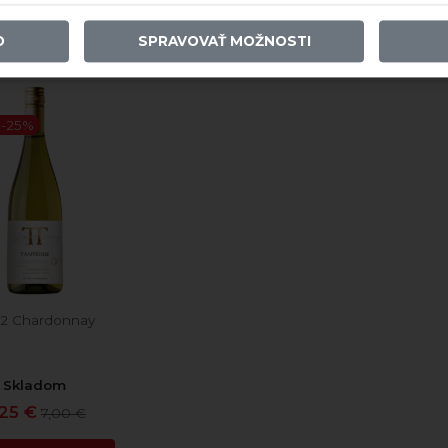
a Ventisquero
O
SPRAVOVAŤ MOŽNOSTI
 -25%
2 Chardonnay
Skladom
,25 €
7,00 €