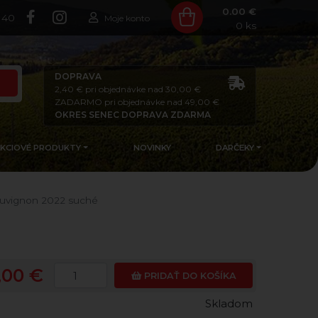
0.00 €
140
Moje konto
0
ks
DOPRAVA
2,40 € pri objednávke nad 30,00 €
ZADARMO pri objednávke nad 49,00 €
OKRES SENEC DOPRAVA ZDARMA
AKCIOVÉ PRODUKTY
NOVINKY
DARČEKY
uvignon 2022 suché
,00 €
PRIDAŤ DO KOŠÍKA
Skladom