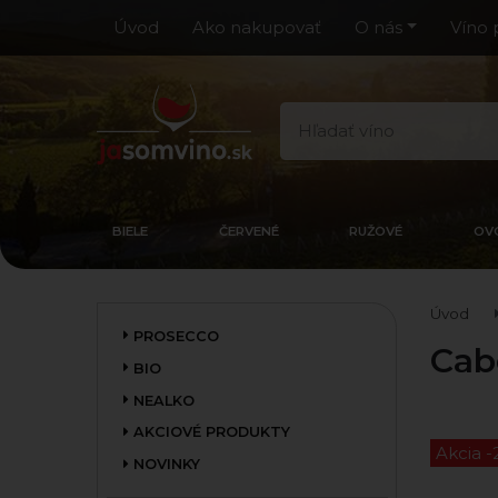
Úvod
Ako nakupovať
O nás
Víno 
BIELE
ČERVENÉ
RUŽOVÉ
OV
Úvod
PROSECCO
Cab
BIO
NEALKO
AKCIOVÉ PRODUKTY
Akcia 
NOVINKY