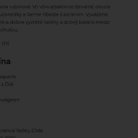
vna rubínová. Vo vôni atraktívne červené ovocie
čučoriedky a čierne ríbezle s korením. Vyvážené
vné a dobre vyzreté taníny a dobrý balans medzi
chuťou.
5 (1x)
ína
isquero
 z Čile
auvignon
lanca Valley, Chile