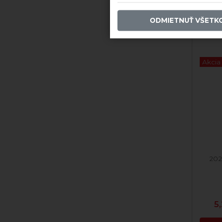
Viň
ODMIETNUŤ VŠETK
Akcia
202
5