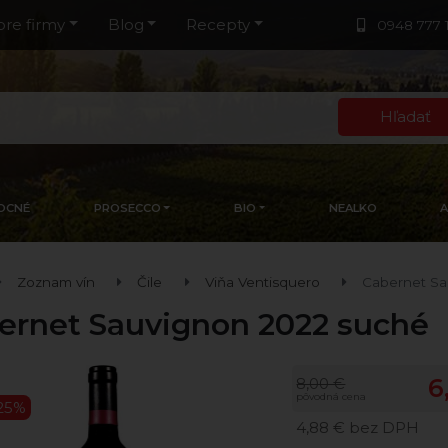
pre firmy
Blog
Recepty
0948 777 
Hľadať
OCNÉ
PROSECCO
BIO
NEALKO
Zoznam vín
Čile
Viňa Ventisquero
Cabernet Sa
ernet Sauvignon 2022 suché
6
8,00 €
pôvodná cena
-25%
4,88 € bez DPH