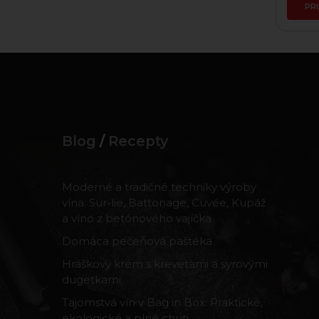
PR
Blog
/
Recepty
Moderné a tradičné techniky výroby
vína: Sur-lie, Battonage, Cuvée, Kupáž
a víno z betónového vajíčka
Domáca pečeňová paštéka
Hráškový krém s krevetami a syrovými
dugetkami
Tajomstvá vín v Bag in Box: Praktické,
ekologické a plné chuti