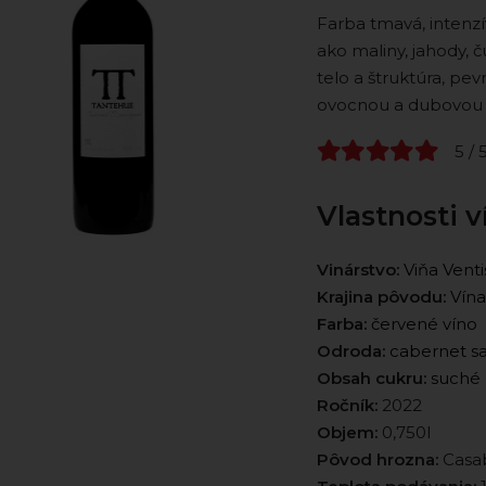
Farba tmavá, intenzí
ako maliny, jahody, 
telo a štruktúra, pe
ovocnou a dubovou 
5 / 
Vlastnosti v
Vinárstvo:
Viňa Vent
Krajina pôvodu:
Vína
Farba:
červené víno
Odroda:
cabernet s
Obsah cukru:
suché
Ročník:
2022
Objem:
0,750l
Pôvod hrozna:
Casab