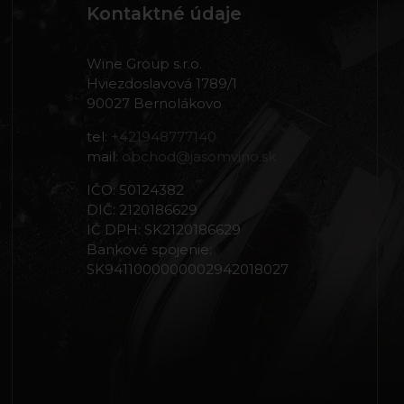
Kontaktné údaje
Wine Group s.r.o.
Hviezdoslavová 1789/1
90027 Bernolákovo
tel:
+421948777140
mail:
obchod@jasomvino.sk
IČO: 50124382
DIČ: 2120186629
IČ DPH: SK2120186629
Bankové spojenie:
SK9411000000002942018027