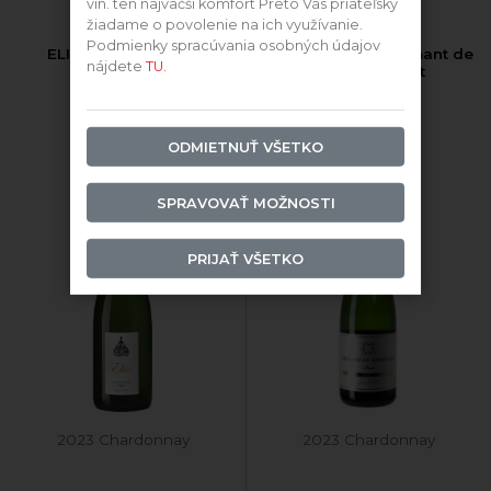
vín. ten najväčší komfort Preto Vás priateľsky
žiadame o povolenie na ich využívanie.
Podmienky spracúvania osobných údajov
ELISA Crémant brut
Jean Degaves Crémant de
nájdete
TU.
Bordeaux brut
Crémant
Crémant
ODMIETNUŤ VŠETKO
SPRAVOVAŤ MOŽNOSTI
PRIJAŤ VŠETKO
2023 Chardonnay
2023 Chardonnay