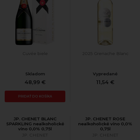
Cuvée biele
2025 Grenache Blanc
Skladom
Vypredané
48,99 €
11,54 €
PRIDAŤ DO KOŠÍKA
JP. CHENET BLANC
JP. CHENET ROSE
SPARKLING nealkoholické
nealkoholické víno 0,0%
víno 0,0% 0,75l
0,75l
JP. CHENET
JP. CHENET