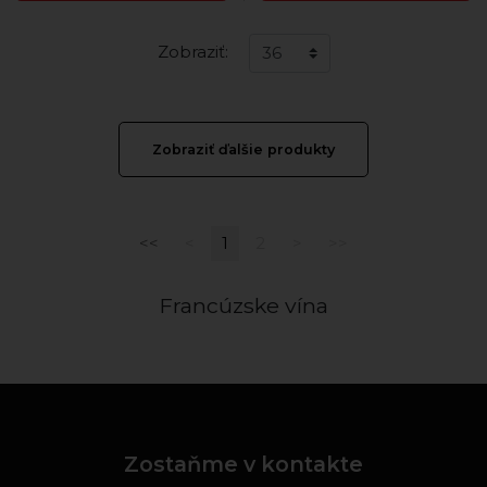
Zobraziť:
Zobraziť ďalšie produkty
<<
<
1
2
>
>>
Francúzske vína
Zostaňme v kontakte