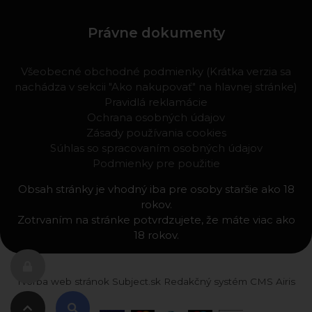
Právne dokumenty
Všeobecné obchodné podmienky (Krátka verzia sa
nachádza v sekcii "Ako nakupovať" na hlavnej stránke)
Pravidlá reklamácie
Ochrana osobných údajov
Zásady používania cookies
Súhlas so spracovaním osobných údajov
Podmienky pre použitie
Obsah stránky je vhodný iba pre osoby staršie ako 18
rokov.
Zotrvaním na stránke potvrdzujete, že máte viac ako
18 rokov.
Tvorba web stránok
Subject.sk
Redakčný systém
CMS Airis