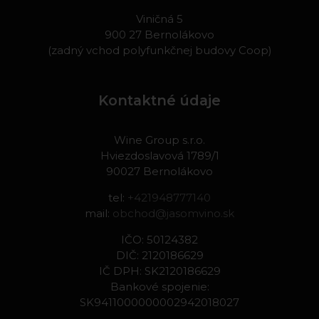
Viničná 5
900 27 Bernolákovo
(zadný vchod polyfunkčnej budovy Coop)
Kontaktné údaje
Wine Group s.r.o.
Hviezdoslavová 1789/1
90027 Bernolákovo
tel:
+421948777140
mail:
obchod@jasomvino.sk
IČO: 50124382
DIČ: 2120186629
IČ DPH: SK2120186629
Bankové spojenie:
SK9411000000002942018027