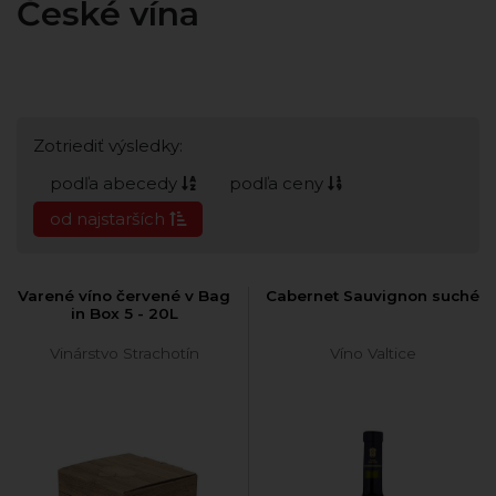
České vína
Zotriediť výsledky:
podľa abecedy
podľa ceny
od najstarších
Varené víno červené v Bag
Cabernet Sauvignon suché
in Box 5 - 20L
Vinárstvo Strachotín
Víno Valtice