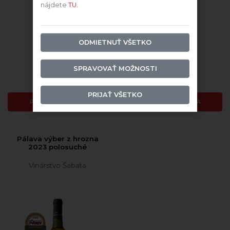
nájdete
TU.
2022 Pálava
2024 Pálava
ODMIETNUŤ VŠETKO
Skladom
Skladom
SPRAVOVAŤ MOŽNOSTI
12,63 €
12,63 €
PRIJAŤ VŠETKO
PRIDAŤ DO KOŠÍKA
PRIDAŤ DO KOŠÍKA
Pálava výber z hrozna
2023 polosuché
Vinárstvo Šabata