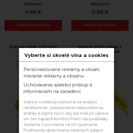
Skladom
Skladom
4,88 €
11,89 €
PRIDAŤ DO KOŠÍKA
PRIDAŤ DO KOŠÍKA
Pálava výber z hrozna
Pálava 2024 výber z
2022 suché
hrozna polosladké
Vyberte si skvelé vína a cookies
Vinárstvo Šabata
Vinárstvo Šabata
Personalizované reklamy a obsah,
meranie reklamy a obsahu
Najpredávanejšie
Uchovávanie a/alebo prístup k
informáciám na zariadení
Súbory cookies používame na analýzu
návštevnosti, vylepšovanie našej webovej
stránky a najmä na to, aby ste mali pri výbere
vín. ten najväčší komfort Preto Vás priateľsky
žiadame o povolenie na ich využívanie.
Podmienky spracúvania osobných údajov