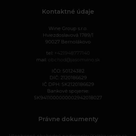
Kontaktné údaje
Wine Group s.r.o.
Hviezdoslavová 1789/1
90027 Bernolákovo
tel:
+421948777140
mail:
obchod@jasomvino.sk
IČO: 50124382
DIČ: 2120186629
IČ DPH: SK2120186629
Bankové spojenie:
SK9411000000002942018027
Právne dokumenty
Všeobecné obchodné podmienky (Krátka verzia sa