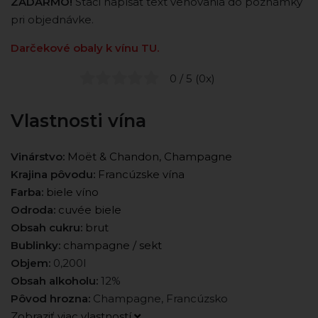
ZADARMO!
Stačí napísať text venovania do poznámky
pri objednávke.
Darčekové obaly k vínu TU.
0 / 5 (0x)
Vlastnosti vína
Vinárstvo:
Moët & Chandon, Champagne
Krajina pôvodu:
Francúzske vína
Farba:
biele víno
Odroda:
cuvée biele
Obsah cukru:
brut
Bublinky:
champagne / sekt
Objem:
0,200l
Obsah alkoholu:
12%
Pôvod hrozna:
Champagne, Francúzsko
Zobraziť viac vlastností