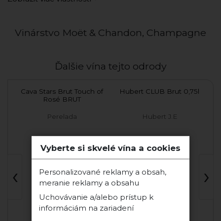
Vinárstvo Moët & Chandon, Champagne
Ďalšie vína tejto odrody
vý
Cava Stars Brut Touch of
Hubert CLUB Brut 0,75l
Rosé BRUT
Im
Perelada
Hubert J.E
Vyberte si skvelé vína a cookies
‹
›
Personalizované reklamy a obsah,
meranie reklamy a obsahu
Uchovávanie a/alebo prístup k
informáciám na zariadení