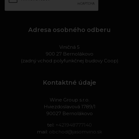
Adresa osobného odberu
Viničná 5
900 27 Bernolákovo
(zadný vchod polyfunkčnej budovy Coop)
Kontaktné údaje
Wine Group s.r.o.
Hviezdoslavová 1789/1
90027 Bernolákovo
tel:
+421948777140
mail:
obchod@jasomvino.sk