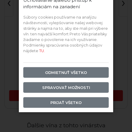
‹
›
Uchovávanie a/alebo prístup k
informáciám na zariadení
Súbory cookies používame na analýzu
návštevnosti, vylepšovanie našej webovej
stránky a najmä na to, aby ste mali pri výbere
vín. ten najväčší komfort Preto Vás priateľsky
žiadame o povolenie na ich využívanie.
Podmienky spracúvania osobných údajov
nájdete
TU.
Cuvée biele
2024 Cuvée biele
ODMIETNUŤ VŠETKO
Skladom
Skladom
48,17 €
11,89 €
SPRAVOVAŤ MOŽNOSTI
PRIDAŤ DO KOŠÍKA
PRIDAŤ DO KOŠÍKA
PRIJAŤ VŠETKO
Ďalšie vína z tohto vinárstva