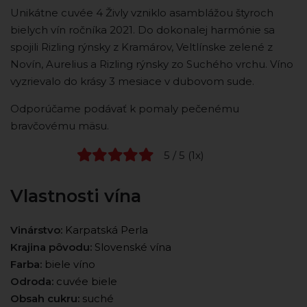
Unikátne cuvée 4 Živly vzniklo asamblážou štyroch
bielych vín ročníka 2021. Do dokonalej harmónie sa
spojili Rizling rýnsky z Kramárov, Veltlínske zelené z
Novín, Aurelius a Rizling rýnsky zo Suchého vrchu. Víno
vyzrievalo do krásy 3 mesiace v dubovom sude.
Odporúčame podávať k pomaly pečenému
bravčovému mäsu.
5 / 5 (1x)
Vlastnosti vína
Vinárstvo:
Karpatská Perla
Krajina pôvodu:
Slovenské vína
Farba:
biele víno
Odroda:
cuvée biele
Obsah cukru:
suché