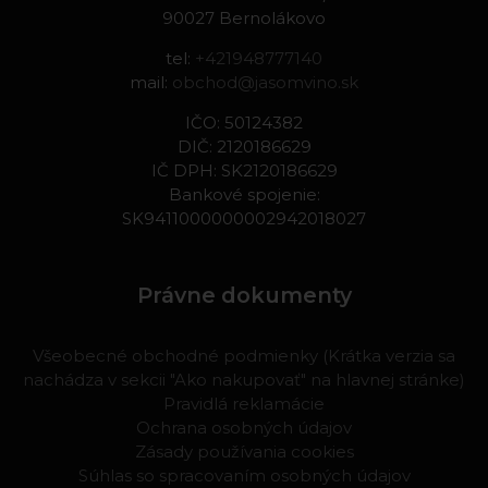
90027 Bernolákovo
tel:
+421948777140
mail:
obchod@jasomvino.sk
IČO: 50124382
DIČ: 2120186629
IČ DPH: SK2120186629
Bankové spojenie:
SK9411000000002942018027
Právne dokumenty
Všeobecné obchodné podmienky (Krátka verzia sa
nachádza v sekcii "Ako nakupovať" na hlavnej stránke)
Pravidlá reklamácie
Ochrana osobných údajov
Zásady používania cookies
Súhlas so spracovaním osobných údajov