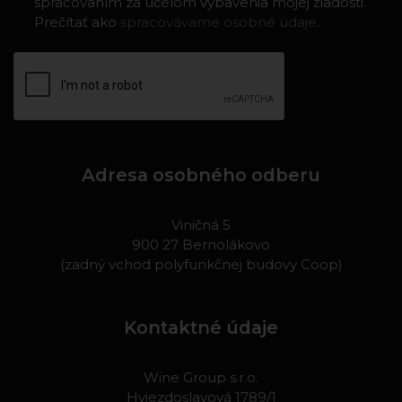
spracovaním za účelom vybavenia mojej žiadosti.
Prečítať ako
spracovávame osobné údaje
.
Adresa osobného odberu
Viničná 5
900 27 Bernolákovo
(zadný vchod polyfunkčnej budovy Coop)
Kontaktné údaje
Wine Group s.r.o.
Hviezdoslavová 1789/1