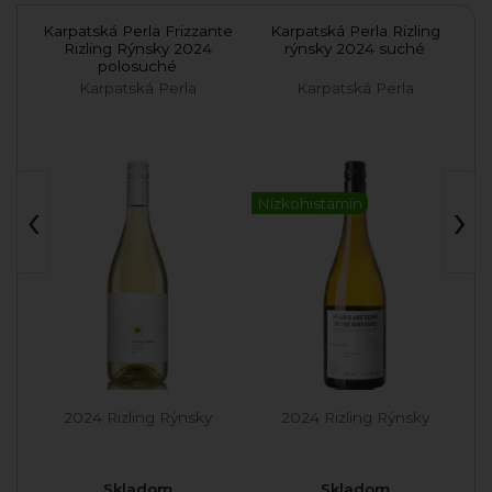
oir
Karpatská Perla Frizzante
Karpatská Perla Rizling
K
Rizling Rýnsky 2024
rýnsky 2024 suché
polosuché
Karpatská Perla
Karpatská Perla
‹
›
Nízkohistamín
é
2024 Rizling Rýnsky
2024 Rizling Rýnsky
Skladom
Skladom