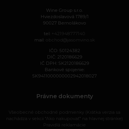
Wine Group s.r.o.
Hviezdoslavová 1789/1
90027 Bernolákovo
tel:
+421948777140
mail:
obchod@jasomvino.sk
IČO: 50124382
DIČ: 2120186629
IČ DPH: SK2120186629
Bankové spojenie:
SK9411000000002942018027
Právne dokumenty
Všeobecné obchodné podmienky (Krátka verzia sa
nachádza v sekcii "Ako nakupovať" na hlavnej stránke)
Pravidlá reklamácie