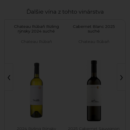
Ďalšie vína z tohto vinárstva
024
Chateau Rúbaň Rizling
Cabernet Blanc 2025
rýnsky 2024 suché
suché
Chateau Rúbaň
Chateau Rúbaň
‹
›
2024 Rizling Rýnsky
2025 Cabernet Sauvignon