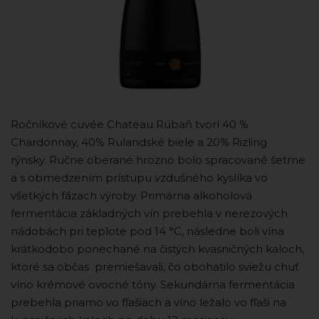
Ročníkové cuvée Chateau Rúbaň tvorí 40 %
Chardonnay, 40% Rulandské biele a 20% Rizling
rýnsky. Ručne oberané hrozno bolo spracované šetrne
a s obmedzením prístupu vzdušného kyslíka vo
všetkých fázach výroby. Primárna alkoholová
fermentácia základných vín prebehla v nerezových
nádobách pri teplote pod 14 °C, následne boli vína
krátkodobo ponechané na čistých kvasničných kaloch,
ktoré sa občas premiešavali, čo obohatilo sviežu chuť
víno krémové ovocné tóny. Sekundárna fermentácia
prebehla priamo vo fľašiach a víno ležalo vo fľaši na