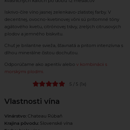
kvasničných kaloch po dobu 12 mesiacov
Iskrivo-číre víno jasnej zelenkavo-zlatistej farby. V
decentnej, ovocno-kvetinovej vôni sú prítomné tóny
agátového kvetu, citrónovej trávy, zrelých citrusových
plodov a jemného biskvitu.
Chuť je brilantne svieža, šťavnatá a pritom intenzívna s
dlhou minerálne čistou dochuťou.
Odporúčame ako aperitív alebo
v kombinácii s
morskými plodmi.
5 / 5 (1x)
Vlastnosti vína
Vinárstvo:
Chateau Rúbaň
Krajina pôvodu:
Slovenské vína