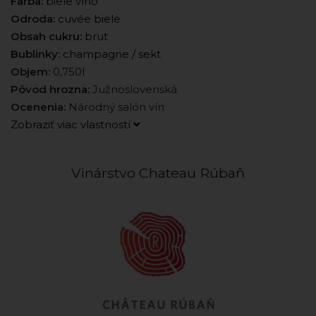
Farba:
biele víno
Odroda:
cuvée biele
Obsah cukru:
brut
Bublinky:
champagne / sekt
Objem:
0,750l
Pôvod hrozna:
Južnoslovenská
Ocenenia:
Národný salón vín
Zobraziť viac vlastností
Vinárstvo Chateau Rúbaň