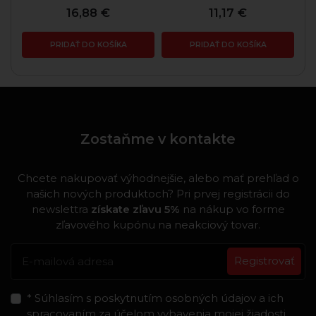
16,88 €
11,17 €
PRIDAŤ DO KOŠÍKA
PRIDAŤ DO KOŠÍKA
Zostaňme v kontakte
Chcete nakupovať výhodnejšie, alebo mať prehľad o
našich nových produktoch? Pri prvej registrácii do
newslettra
získate zľavu 5%
na nákup vo forme
zľavového kupónu na neakciový tovar.
Registrovať
* Súhlasím s poskytnutím osobných údajov a ich
spracovaním za účelom vybavenia mojej žiadosti.