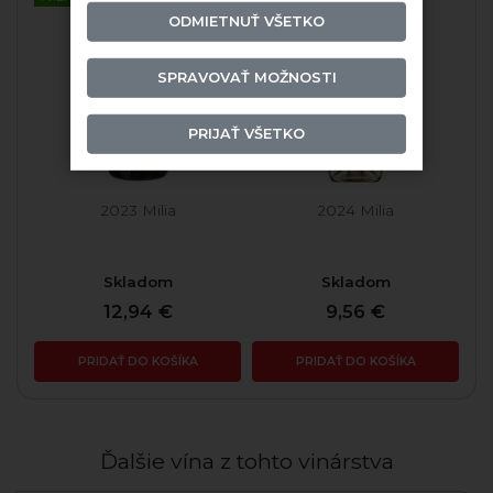
ODMIETNUŤ VŠETKO
SPRAVOVAŤ MOŽNOSTI
PRIJAŤ VŠETKO
2023 Milia
2024 Milia
Skladom
Skladom
12,94 €
9,56 €
PRIDAŤ DO KOŠÍKA
PRIDAŤ DO KOŠÍKA
Ďalšie vína z tohto vinárstva