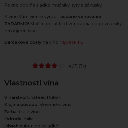
Pekne dopĺňa sladké múčniky, syry a zákusky.
K vínu Vám vieme vyrobiť
osobné venovanie
ZADARMO!
Stačí napísať text venovania do poznámky
pri objednávke.
Darčekové obaly
na víno
nájdete
TU!
4 / 5 (3x)
Vlastnosti vína
Vinárstvo:
Chateau Rúbaň
Krajina pôvodu:
Slovenské vína
Farba:
biele víno
Odroda:
milia
Obsah cukru:
polosladké