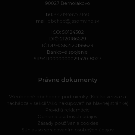
90027 Bernolákovo
tel:
+421948777140
mail:
obchod@jasomvino.sk
IČO: 50124382
DIČ: 2120186629
IČ DPH: SK2120186629
Bankové spojenie:
SK9411000000002942018027
Právne dokumenty
Všeobecné obchodné podmienky (Krátka verzia sa
nachádza v sekcii "Ako nakupovať" na hlavnej stránke)
Pravidlá reklamácie
Ochrana osobných údajov
Zásady používania cookies
Súhlas so spracovaním osobných údajov