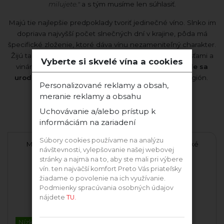
milujete."
a s tým musíme len súhlasiť.
Majú tie najlepšie predpoklady tvoriť jedinečné víno. Slnko im
dopriava najvyšší počet slnečných dní v krajine, pôda má
špecifické zloženie, ktoré dáva vínu nezameniteľný charakter.
Žijú tam pracovití a usilovní ľudia s bohatými skúsenosťami a
Vyberte si skvelé vína a cookies
vinárskou tradíciou.
Vyrábaju víno z hrozna
tam, kde sa
urodilo
a tak sa snažia podporovať ich strekovský región.
Personalizované reklamy a obsah,
meranie reklamy a obsahu
Uchovávanie a/alebo prístup k
Ďalšie vína tejto odrody
informáciám na zariadení
Súbory cookies používame na analýzu
Milia 2023 polosladké
Milia 2024 polosladké
návštevnosti, vylepšovanie našej webovej
stránky a najmä na to, aby ste mali pri výbere
vín. ten najväčší komfort Preto Vás priateľsky
Frtus Winery
PD Mojmírovce
žiadame o povolenie na ich využívanie.
Podmienky spracúvania osobných údajov
nájdete
TU.
Nízkohistamín