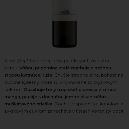
Víno sýtej žltozelenej farby po okrajoch zo zlatou
iskrou.
Vôňou pripomína zrelé marhule s nežnou
stopou kvitnúcej ruže.
Chuť je stredne dlhá, bohatá na
ovocné kyseliny, ktoré sú v rovnováhe so zvyškovým
cukrom.
Obsahuje tóny tropického ovocia v zmesi
manga, papáje s dochuťou jemne pikantného
muškátového orieška.
Dochuť v spojení s alkoholom a
zvyškovým cukrom zanecháva v ústach korenistý pocit.