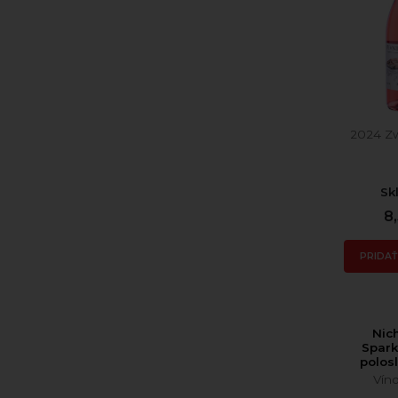
2024 Zw
Sk
8
PRIDAŤ
Nic
Spark
polos
Vín