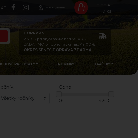
0.00 €
140
Moje konto
0
ks
DOPRAVA
2,40 € pri objednávke nad 30,00 €
ZADARMO pri objednávke nad 49,00 €
OKRES SENEC DOPRAVA ZDARMA
AKCIOVÉ PRODUKTY
NOVINKY
DARČEKY
očník
Cena
0
€
420
€