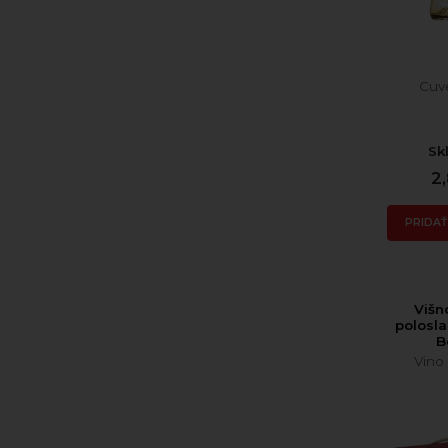
Cuv
Sk
2
PRIDAŤ
Višn
polosl
B
Vino