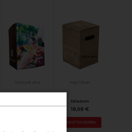
Ovocné víno
Irsai Oliver
Skladom
Skladom
14,90 €
18,68 €
PRIDAŤ DO KOŠÍKA
PRIDAŤ DO KOŠÍKA