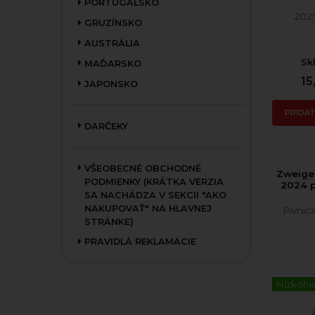
PORTUGALSKO
202
GRUZÍNSKO
AUSTRÁLIA
Sk
MAĎARSKO
15
JAPONSKO
PRIDAŤ
DARČEKY
VŠEOBECNÉ OBCHODNÉ
Zweigel
PODMIENKY (KRÁTKA VERZIA
2024 p
SA NACHÁDZA V SEKCII "AKO
NAKUPOVAŤ" NA HLAVNEJ
Pivnic
STRÁNKE)
PRAVIDLÁ REKLAMÁCIE
Nízkohi