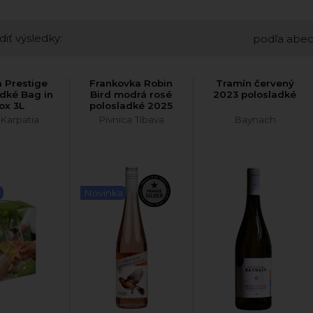
diť výsledky:
podľa abe
a Prestige
Frankovka Robin
Tramín červený
adké Bag in
Bird modrá rosé
2023 polosladké
ox 3L
polosladké 2025
 Karpatia
Pivnica Tibava
Baynach
Novinka