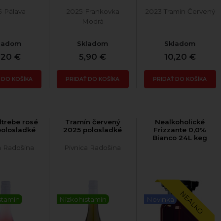
5 Pálava
2025 Frankovka
2023 Tramín Červený
Modrá
ladom
Skladom
Skladom
,20 €
5,90 €
10,20 €
 DO KOŠÍKA
PRIDAŤ DO KOŠÍKA
PRIDAŤ DO KOŠÍKA
trebe rosé
Tramín červený
Nealkoholické
olosladké
2025 polosladké
Frizzante 0,0%
Bianco 24L keg
a Radošina
Pivnica Radošina
NEALKO
stamín
Nízkohistamín
Novinka