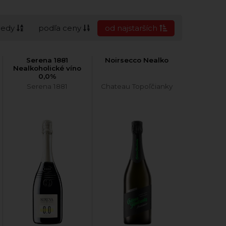
cedy
podľa ceny
od najstarších
Serena 1881
Noirsecco Nealko
Nealkoholické víno
0,0%
Serena 1881
Chateau Topoľčianky