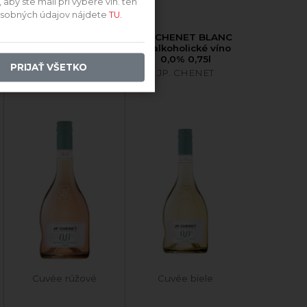
by ste mali pri výbere vín. ten
 osobných údajov nájdete
TU.
JP. CHENET ROSE
JP. CHENET BLANC
nealkoholické víno
nealkoholické víno
0,0% 0,75l
0,0% 0,75l
PRIJAŤ VŠETKO
JP. CHENET
JP. CHENET
Cuvée rúžové
Cuvée biele