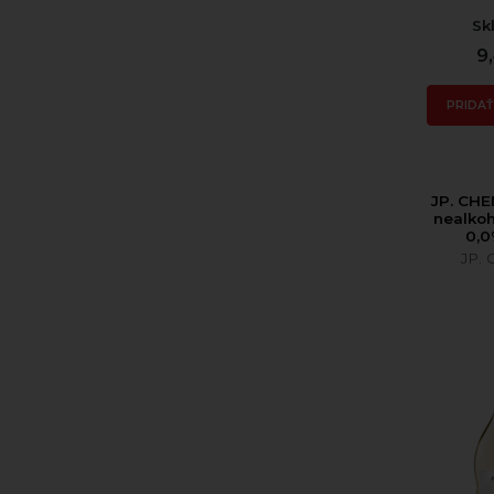
Sk
9
PRIDAŤ
JP. CH
nealkoh
0,0
JP.