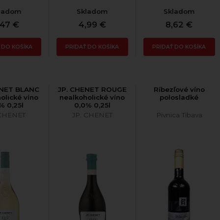
ladom
Skladom
Skladom
,47 €
4,99 €
8,62 €
 DO KOŠÍKA
PRIDAŤ DO KOŠÍKA
PRIDAŤ DO KOŠÍKA
ENET BLANC
JP. CHENET ROUGE
Ríbezľové víno
olické víno
nealkoholické víno
polosladké
% 0,25l
0,0% 0,25l
 CHENET
JP. CHENET
Pivnica Tibava