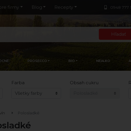
pre firmy
Blog
Recepty
0948 777 
Hľadať
OCNÉ
PROSECCO
BIO
NEALKO
Farba
Obsah cukru
R
vín
Polosladké
osladké