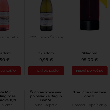
eigeltrebe
2025 Tramín Červený
ladom
Skladom
Skladom
,50 €
9,99 €
95,00 €
 DO KOŠÍKA
PRIDAŤ DO KOŠÍKA
PRIDAŤ DO KOŠÍKA
hta Mini
Čučoriedkové víno
Tradičné ríbezľové
ling rosé
polosladké Bag in
víno 1L
ladké 0,2l
Box 5L
2024
o Nichta
Vino Karpatia
Chateau Topoľčianky