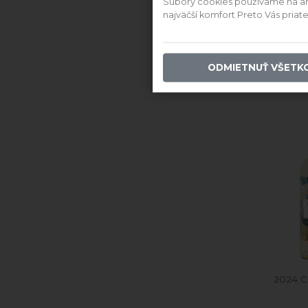
Súbory cookies používame na anal
najväčší komfort Preto Vás pria
Sem
Chardo
pol
ODMIETNUŤ VŠETK
E
2024 C