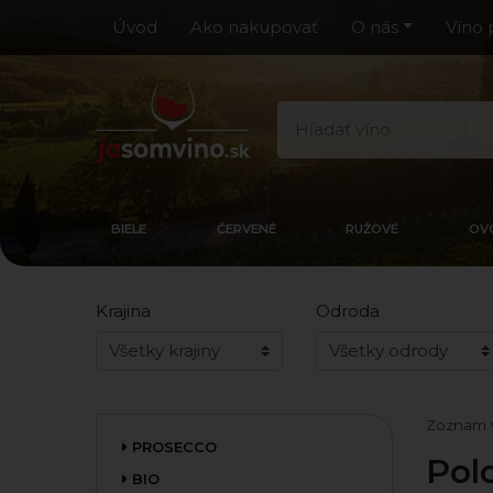
Úvod
Ako nakupovať
O nás
Víno 
BIELE
ČERVENÉ
RUŽOVÉ
OV
Krajina
Odroda
Zoznam 
PROSECCO
Pol
BIO