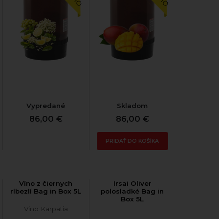
Vypredané
Skladom
86,00 €
86,00 €
PRIDAŤ DO KOŠÍKA
Víno z čiernych
Irsai Oliver
ríbezlí Bag in Box 5L
polosladké Bag in
Box 5L
Vino Karpatia