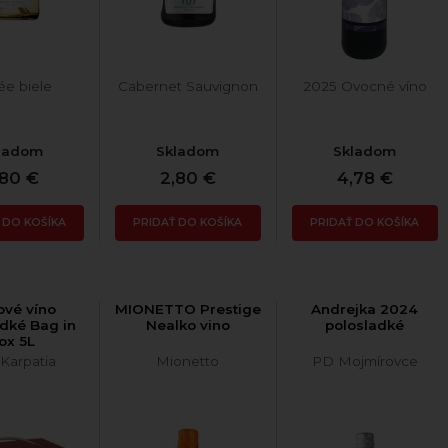
ée biele
Cabernet Sauvignon
2025 Ovocné víno
ladom
Skladom
Skladom
,80 €
2,80 €
4,78 €
 DO KOŠÍKA
PRIDAŤ DO KOŠÍKA
PRIDAŤ DO KOŠÍKA
ové víno
MIONETTO Prestige
Andrejka 2024
adké Bag in
Nealko vino
polosladké
ox 5L
 Karpatia
Mionetto
PD Mojmírovce