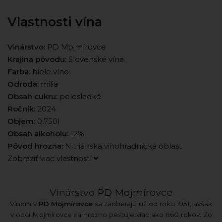
Vlastnosti vína
Vinárstvo:
PD Mojmírovce
Krajina pôvodu:
Slovenské vína
Farba:
biele víno
Odroda:
milia
Obsah cukru:
polosladké
Ročník:
2024
Objem:
0,750l
Obsah alkoholu:
12%
Pôvod hrozna:
Nitrianska vinohradnícka oblasť
Zobraziť viac vlastností
Vinárstvo PD Mojmírovce
Vínom v
PD Mojmírovce
sa zaoberajú už od roku 1951, avšak
v obci Mojmírovce sa hrozno pestuje viac ako 860 rokov. Zo