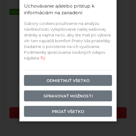
Uchovávanie a/alebo prístup k
Nízkohistamín
informáciám na zariadení
Súbory cookies používame na analýzu
návštevnosti, vylepšovanie našej webovej
stránky a najmä na to, aby ste mali pri výbere
vín. ten najväčší komfort Preto Vás priateľsky
žiadame o povolenie na ich využívanie.
Podmienky spracúvania osobných údajov
nájdete
TU.
2023 Milia
2024 Milia
ODMIETNUŤ VŠETKO
Skladom
Skladom
SPRAVOVAŤ MOŽNOSTI
12,94 €
15,99 €
PRIJAŤ VŠETKO
PRIDAŤ DO KOŠÍKA
PRIDAŤ DO KOŠÍKA