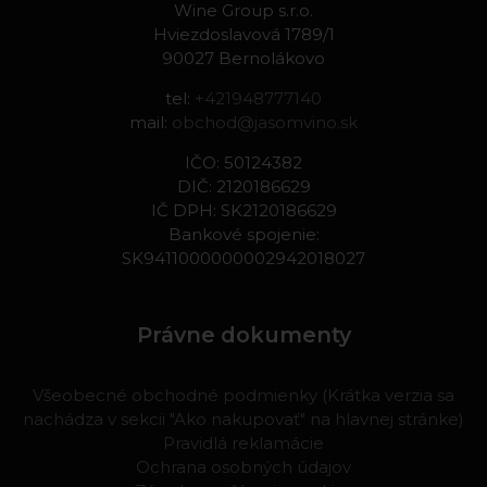
Wine Group s.r.o.
Hviezdoslavová 1789/1
90027 Bernolákovo
tel:
+421948777140
mail:
obchod@jasomvino.sk
IČO: 50124382
DIČ: 2120186629
IČ DPH: SK2120186629
Bankové spojenie:
SK9411000000002942018027
Právne dokumenty
Všeobecné obchodné podmienky (Krátka verzia sa
nachádza v sekcii "Ako nakupovať" na hlavnej stránke)
Pravidlá reklamácie
Ochrana osobných údajov