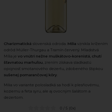
Charizmatická
slovenská odroda.
Milia
vznikla krížením
odrôd Müller-Thurgau a Tramín červený. Mladistvá
Mília je
vo vnútri nežne muškátovo-korenistá, chutí
šťavnatou marhuľou
, zrením získava sladkastú
opojnosť smotanového dezertu, zdobeného štipkou
sušenej pomarančovej kôry
.
Milia vo variante polosladká sa hodí k plesňovému,
koziemu a feta syru, ale aj ovocným šalátom a
dezertom.
0 / 5 (0x)