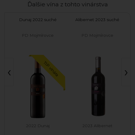
Ďalšie vína z tohto vinárstva
hé
Dunaj 2022 suché
Alibernet 2023 suché
Ca
PD Mojmírovce
PD Mojmírovce
TIP vinára
‹
›
2022 Dunaj
2023 Alibernet
20