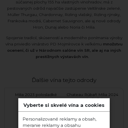
súčasnej plochy 155 ha vlastných vinohradov, má z
pestovaných odrôd najväčšie zastúpenie Veltlínske zelené,
Müller Thurgau, Chardonnay, Rizling vlašský, Rizling rýnsky,
Frankovka modrá, Cabernet Sauvignon, ale aj nové odrody
Hron, Dunaj alebo Noria či Milia.
Spojenie tradícií, skúseností a moderného ponímania výroby
vína priviedlo vinárstvo PD Mojmírovce k veľkému
množstvu
ocenení, či už v Národnom salóne vín SR, ale aj na iných
prestížnych výstavách vín.
Ďalšie vína tejto odrody
Milia 2023 polosladké
Chateau Rúbaň Mília 2024
polosladké
Vyberte si skvelé vína a cookies
Frtus Winery
Chateau Rúbaň
Personalizované reklamy a obsah,
meranie reklamy a obsahu