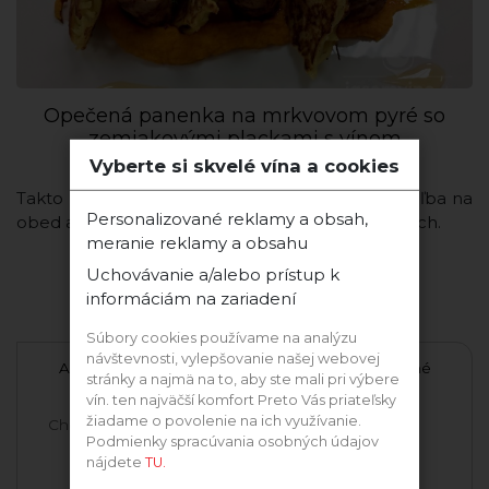
Opečená panenka na mrkvovom pyré so
zemiakovými plackami s vínom
Vyberte si skvelé vína a cookies
Takto pripravená bravčová panenka je skvelá voľba na
Personalizované reklamy a obsah,
obed ale aj zdravé hlavné jedlo pre svojich blízkych.
meranie reklamy a obsahu
Uchovávanie a/alebo prístup k
informáciám na zariadení
Ďalšie vína tejto odrody
Súbory cookies používame na analýzu
návštevnosti, vylepšovanie našej webovej
Alibernet 2021 suché
Alibernet 2021 suché
stránky a najmä na to, aby ste mali pri výbere
vín. ten najväčší komfort Preto Vás priateľsky
žiadame o povolenie na ich využívanie.
Chowaniec & Krajčírovič
Pavelka & syn
Podmienky spracúvania osobných údajov
nájdete
TU.