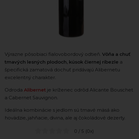
Výrazne pôsobiaci fialovobordový odtieň.
Vôňa a chuť
tmavých lesných plodoch, kúsok čiernej ríbezle
a
špecifická zamatová dochuť pridávajú Alibernetu
excelentný charakter.
Odroda
Alibernet
je kríženec odrôd Alicante Bouschet
a Cabernet Sauvignon.
Ideálna kombinácie s jedlom sú tmavé mäsá ako
hovädzie, jahňacie, divina, ale aj čokoládové dezerty.
0 / 5 (0x)