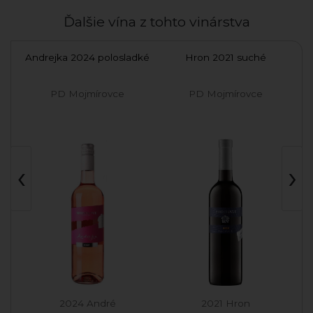
Ďalšie vína z tohto vinárstva
Andrejka 2024 polosladké
Hron 2021 suché
Ri
PD Mojmírovce
PD Mojmírovce
a
‹
›
2024 André
2021 Hron