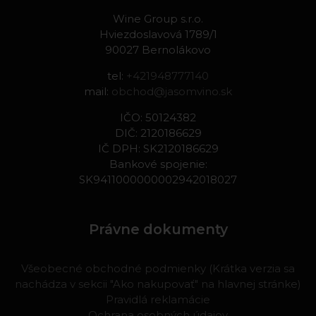
Wine Group s.r.o.
Hviezdoslavová 1789/1
90027 Bernolákovo
tel:
+421948777140
mail:
obchod@jasomvino.sk
IČO: 50124382
DIČ: 2120186629
IČ DPH: SK2120186629
Bankové spojenie:
SK9411000000002942018027
Právne dokumenty
Všeobecné obchodné podmienky (Krátka verzia sa
nachádza v sekcii "Ako nakupovať" na hlavnej stránke)
Pravidlá reklamácie
Ochrana osobných údajov