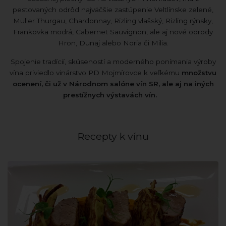
pestovaných odrôd najväčšie zastúpenie Veltlínske zelené,
Müller Thurgau, Chardonnay, Rizling vlašský, Rizling rýnsky,
Frankovka modrá, Cabernet Sauvignon, ale aj nové odrody
Hron, Dunaj alebo Noria či Milia.
Spojenie tradícií, skúseností a moderného ponímania výroby
vína priviedlo vinárstvo PD Mojmírovce k veľkému
množstvu
ocenení, či už v Národnom salóne vín SR, ale aj na iných
prestížnych výstavách vín.
Recepty k vínu