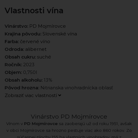
Vlastnosti vína
Vinárstvo:
PD Mojmírovce
Krajina pôvodu:
Slovenské vína
Farba:
červené víno
Odroda:
alibernet
Obsah cukru:
suché
Ročník:
2023
Objem:
0,750l
Obsah alkoholu:
13%
Pôvod hrozna:
Nitrianska vinohradnícka oblasť
Zobraziť viac vlastností
Vinárstvo PD Mojmírovce
Vínom v
PD Mojmírovce
sa zaoberajú už od roku 1951, avšak
v obci Mojmírovce sa hrozno pestuje viac ako 860 rokov. Zo
súčasnej plochy 155 ha vlastných vinohradov, má z