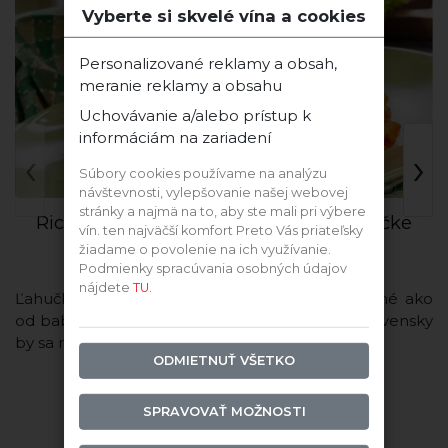
Vyberte si skvelé vína a cookies
Personalizované reklamy a obsah,
meranie reklamy a obsahu
Uchovávanie a/alebo prístup k
informáciám na zariadení
‹
›
Súbory cookies používame na analýzu
návštevnosti, vylepšovanie našej webovej
stránky a najmä na to, aby ste mali pri výbere
Ricottové gnocchi v paradajkovej omáčke
vín. ten najväčší komfort Preto Vás priateľsky
žiadame o povolenie na ich využívanie.
Podmienky spracúvania osobných údajov
nájdete
TU.
Ľahučké ako obláčik, rýchle ako express, chutné ako
od babičky. Tento skvelý taliansky recept po slovensky
by sa mohol ...
ODMIETNUŤ VŠETKO
SPRAVOVAŤ MOŽNOSTI