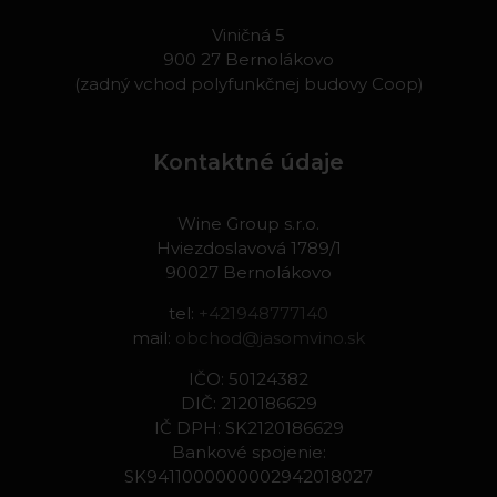
Viničná 5
900 27 Bernolákovo
(zadný vchod polyfunkčnej budovy Coop)
Kontaktné údaje
Wine Group s.r.o.
Hviezdoslavová 1789/1
90027 Bernolákovo
tel:
+421948777140
mail:
obchod@jasomvino.sk
IČO: 50124382
DIČ: 2120186629
IČ DPH: SK2120186629
Bankové spojenie:
SK9411000000002942018027