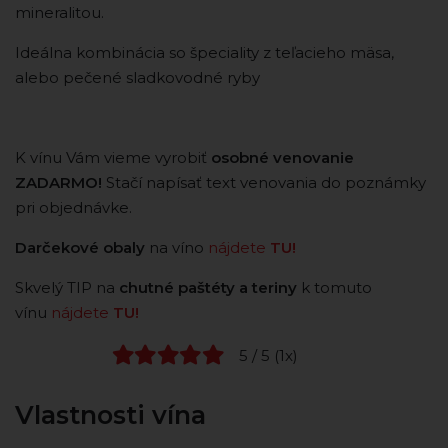
mineralitou.
Ideálna kombinácia so špeciality z teľacieho mäsa,
alebo pečené sladkovodné ryby
K vínu Vám vieme vyrobiť
osobné venovanie
ZADARMO!
Stačí napísať text venovania do poznámky
pri objednávke.
Darčekové obaly
na víno
nájdete
TU!
Skvelý TIP na
chutné paštéty a teriny
k tomuto
vínu
nájdete
TU!
5 / 5 (1x)
Vlastnosti vína