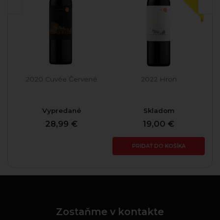
non
2020 Cuvée Červené
2022 Hron
Vypredané
Skladom
28,99 €
19,00 €
PRIDAŤ DO KOŠÍKA
Zostaňme v kontakte