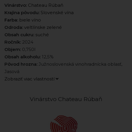
Vinárstvo:
Chateau Rúbaň
Krajina pôvodu:
Slovenské vína
Farba:
biele víno
Odroda:
veltlínske zelené
Obsah cukru:
suché
Ročník:
2024
Objem:
0,750l
Obsah alkoholu:
12,5%
Pôvod hrozna:
Južnoslovenská vinohradnícka oblasť,
Jasová
Zobraziť viac vlastností
Vinárstvo Chateau Rúbaň