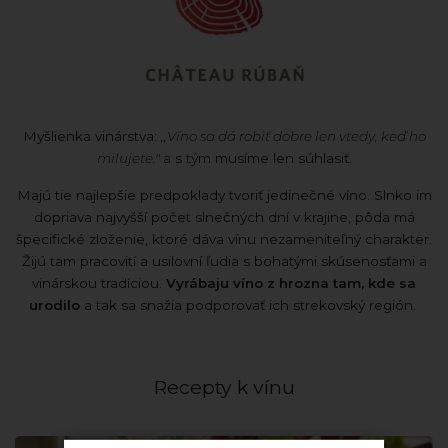
Myšlienka vinárstva:
,,Víno sa dá robiť dobre len vtedy, keď ho
milujete."
a s tým musíme len súhlasiť.
Majú tie najlepšie predpoklady tvoriť jedinečné víno. Slnko im
dopriava najvyšší počet slnečných dní v krajine, pôda má
špecifické zloženie, ktoré dáva vínu nezameniteľný charakter.
Žijú tam pracovití a usilovní ľudia s bohatými skúsenosťami a
vinárskou tradíciou.
Vyrábaju víno z hrozna
tam, kde sa
urodilo
a tak sa snažia podporovať ich strekovský región.
Recepty k vínu