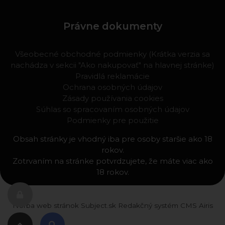
Právne dokumenty
Všeobecné obchodné podmienky (Krátka verzia sa
nachádza v sekcii "Ako nakupovať" na hlavnej stránke)
Pravidlá reklamácie
Ochrana osobných údajov
Zásady používania cookies
Súhlas so spracovaním osobných údajov
Podmienky pre použitie
Obsah stránky je vhodný iba pre osoby staršie ako 18
rokov.
Zotrvaním na stránke potvrdzujete, že máte viac ako
18 rokov.
Tvorba web stránok
Subject.sk
Redakčný systém
CMS Airis