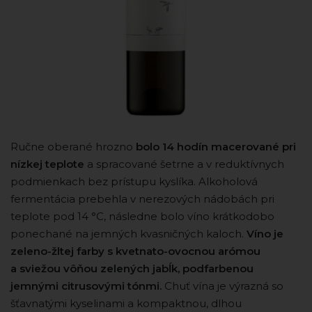
Ručne oberané hrozno
bolo 14 hodín macerované pri
nízkej teplote
a spracované šetrne a v reduktívnych
podmienkach bez prístupu kyslíka. Alkoholová
fermentácia prebehla v nerezových nádobách pri
teplote pod 14 °C, následne bolo víno krátkodobo
ponechané na jemných kvasničných kaloch.
Víno je
zeleno-žltej farby s kvetnato-ovocnou arómou
a sviežou vôňou zelených jabĺk, podfarbenou
jemnými citrusovými tónmi.
Chuť vína je výrazná so
šťavnatými kyselinami a kompaktnou, dlhou