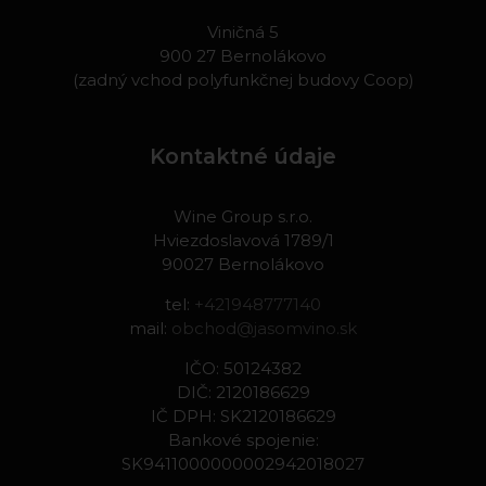
Viničná 5
900 27 Bernolákovo
(zadný vchod polyfunkčnej budovy Coop)
Kontaktné údaje
Wine Group s.r.o.
Hviezdoslavová 1789/1
90027 Bernolákovo
tel:
+421948777140
mail:
obchod@jasomvino.sk
IČO: 50124382
DIČ: 2120186629
IČ DPH: SK2120186629
Bankové spojenie:
SK9411000000002942018027