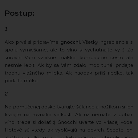
Postup:
1
Ako prvé si pripravíme
gnocchi.
Všetky ingrediencie si
spolu vymiešame, ale to víno si vychutnajte vy :) Zo
surovín Vám vznikne mäkké, kompaktné cesto ale
nesmie lepiť. Ak by sa Vám zdalo moc tuhé, pridajte
trochu vlažného mlieka. Ak naopak príliš riedke, tak
pridajte múku.
2
Na pomúčenej doske tvarujte šúľance a nožíkom si ich
krájajte na rovnaké veľkosti. Ak už nemáte v pohári
víno, treba si doliať :) Gnocchi uvarte vo vriacej vode.
Hotové sú vtedy, ak vyplávajú na povrch. Sceďte ich,
vložte do veľkej misy a polejte máslom alebo olivovým