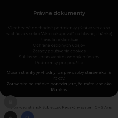
Právne dokumenty
Všeobecné obchodné podmienky (Krátka verzia sa
nachádza v sekcii "Ako nakupovať" na hlavnej stránke)
Pravidlá reklamácie
Ochrana osobných údajov
Zásady používania cookies
Súhlas so spracovaním osobných údajov
Podmienky pre použitie
Obsah stránky je vhodný iba pre osoby staršie ako 18
rokov.
Zotrvaním na stránke potvrdzujete, že máte viac ako
18 rokov.
Tvorba web stránok
Subject.sk
Redakčný systém
CMS Airis