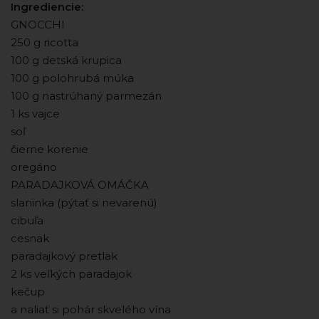
Ingrediencie:
GNOCCHI
250 g ricotta
100 g detská krupica
100 g polohrubá múka
100 g nastrúhaný parmezán
1 ks vajce
soľ
čierne korenie
oregáno
PARADAJKOVÁ OMÁČKA
slaninka (pýtať si nevarenú)
cibuľa
cesnak
paradajkový pretlak
2 ks veľkých paradajok
kečup
a naliať si pohár skvelého vína