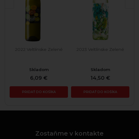
é
2022 Veltlínske Zelené
2023 Veltlínske Zelené
Skladom
Skladom
6,09 €
14,50 €
PRIDAŤ DO KOŠÍKA
PRIDAŤ DO KOŠÍKA
Zostaňme v kontakte