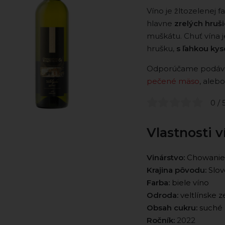
Víno je žltozelenej 
hlavne
zrelých hrušie
muškátu. Chuť vína j
hrušku,
s ľahkou ky
Odporúčame podáva
pečené mäso
, aleb
0 / 
Vlastnosti v
Vinárstvo:
Chowaniec
Krajina pôvodu:
Slov
Farba:
biele víno
Odroda:
veltlínske 
Obsah cukru:
suché
Ročník:
2022