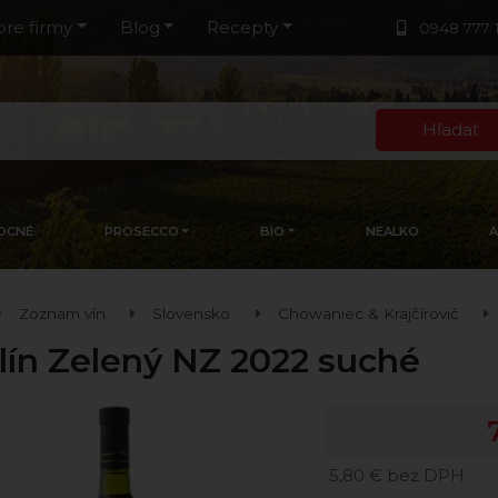
pre firmy
Blog
Recepty
0948 777 
Hľadať
OCNÉ
PROSECCO
BIO
NEALKO
Zoznam vín
Slovensko
Chowaniec & Krajčírovič
tlín Zelený NZ 2022 suché
5,80 € bez DPH