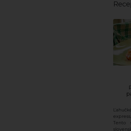
Rece
p
Ľahučk
expres
Tento 
slovensk