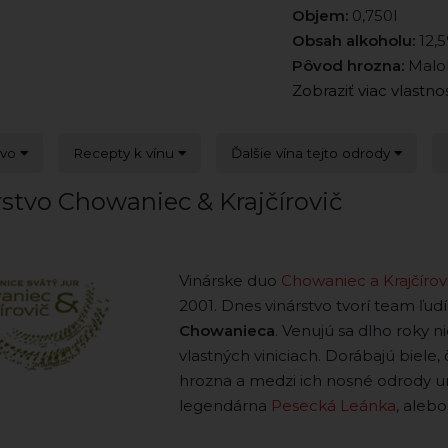
Objem:
0,750l
Obsah alkoholu:
12,
Pôvod hrozna:
Malok
Zobraziť viac vlastno
tvo
Recepty k vínu
Ďalšie vína tejto odrody
rstvo Chowaniec & Krajčírovič
Vinárske duo
Chowaniec a Krajčírov
2001. Dnes vinárstvo tvorí team ľud
Chowanieca
. Venujú sa dlho roky n
vlastných viniciach. Dorábajú biele,
hrozna a medzi ich nosné odrody ur
legendárna
Pesecká Leánka
, aleb