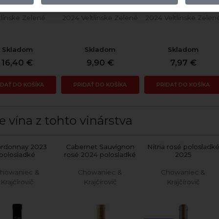
tlínske Zelené
2024 Veltlínske Zelené
2024 Veltlínske Zelen
Skladom
Skladom
Skladom
16,40 €
9,90 €
7,97 €
IDAŤ DO KOŠÍKA
PRIDAŤ DO KOŠÍKA
PRIDAŤ DO KOŠÍKA
e vína z tohto vinárstva
rdonnay 2023
Cabernet Sauvignon
Nitria rosé polosladk
polosladké
rosé 2024 polosladké
2025
howaniec &
Chowaniec &
Chowaniec &
Krajčírovič
Krajčírovič
Krajčírovič