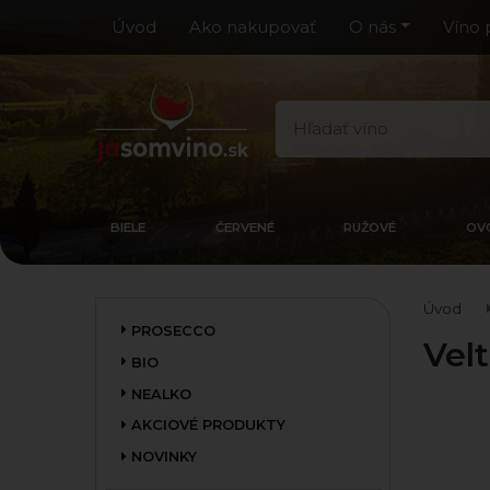
Úvod
Ako nakupovať
O nás
Víno 
BIELE
ČERVENÉ
RUŽOVÉ
OV
Úvod
PROSECCO
Vel
BIO
NEALKO
AKCIOVÉ PRODUKTY
NOVINKY