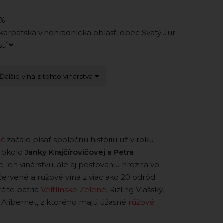
5%
arpatská vinohradnícka oblasť, obec Svätý Jur
stí
Ďalšie vína z tohto vinárstva
ič
začalo písať spoločnú históriu už v roku
í okolo
Janky Krajčírovičovej a Petra
ie len vinárstvu, ale aj pestovaniu hrozna vo
 červené a ružové vína z viac ako 20 odrôd
čite patria
Veltlínske Zelené
, Rizling Vlašský,
o Alibernet, z ktorého majú úžasné
rúžové
.