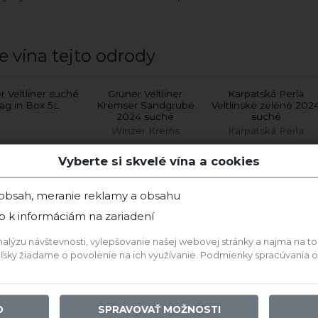
e vína tejto odrody
r Veltliner suché
Grüner Veltliner
Karpatská Perla
ag in Box 5L
Kremser Sandgrube
Veltlínske zelené 202
2024 suché
suché
Winzer Krems
Karpatská Perla
Vyberte si skvelé vína a cookies
 obsah, meranie reklamy a obsahu
Nízkohistamín
p k informáciám na zariadení
ýzu návštevnosti, vylepšovanie našej webovej stránky a najmä na to, a
teľsky žiadame o povolenie na ich využívanie. Podmienky spracúvania
O
SPRAVOVAŤ MOŽNOSTI