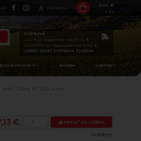
0.00 €
140
Moje konto
0
ks
DOPRAVA
2,40 € pri objednávke nad 30,00 €
ZADARMO pri objednávke nad 49,00 €
OKRES SENEC DOPRAVA ZDARMA
AKCIOVÉ PRODUKTY
NOVINKY
DARČEKY
Veltlín Zelený NZ 2022 suché
7,13 €
PRIDAŤ DO KOŠÍKA
Skladom