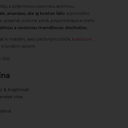
farby, s príjemnou ovocnou arómou,
k, ananásu, ale aj kvetov ľali
e a jemného
e výrazná, ovocne plná, pripomínajúca zrelú
selinou a ovocnou mandľovou dochuťou.
ť k mäsám, ako pečeným bôčik,
bravčové
o k tvrdým syrom.
5 (0x)
ína
 & Krajčírovič
enské vína
zelené