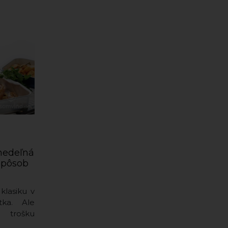
 nedeľná
 spôsob
klasiku v
ka. Ale
rošku