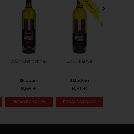
TOP cena
T
›
2024 Chardonnay
2024 Pálava
2021 Cuvée
Skladom
Skladom
Skla
8,56 €
8,61 €
17,4
PRIDAŤ DO KOŠÍKA
PRIDAŤ DO KOŠÍKA
PRIDAŤ DO