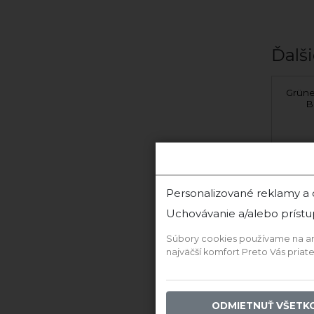
Ďalši
Veltlínske zelené 2024
Grüne
suché
B
Myslík Winery
Personalizované reklamy a
‹
Uchovávanie a/alebo prístu
Súbory cookies používame na anal
najväčší komfort Preto Vás pria
ODMIETNUŤ VŠETK