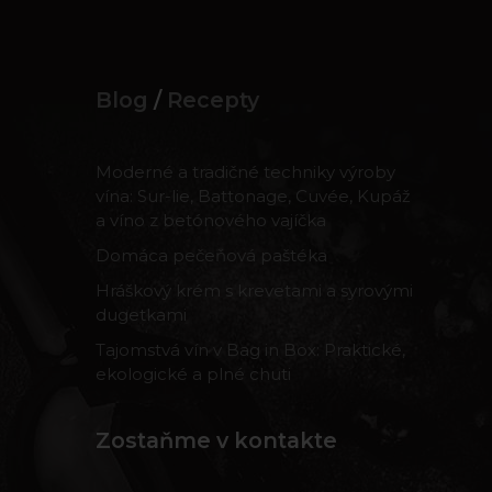
Blog
/
Recepty
Moderné a tradičné techniky výroby
vína: Sur-lie, Battonage, Cuvée, Kupáž
a víno z betónového vajíčka
Domáca pečeňová paštéka
Hráškový krém s krevetami a syrovými
dugetkami
Tajomstvá vín v Bag in Box: Praktické,
ekologické a plné chuti
Zostaňme v kontakte