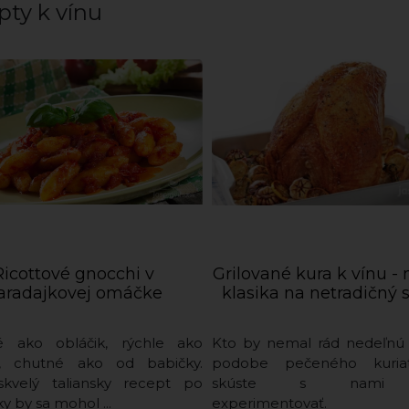
pty k vínu
Ricottové gnocchi v
Grilované kura k vínu -
aradajkovej omáčke
klasika na netradičný
é ako obláčik, rýchle ako
Kto by nemal rád nedeľnú 
s, chutné ako od babičky.
podobe pečeného kuriat
skvelý taliansky recept po
skúste s nami t
y by sa mohol ...
experimentovať.