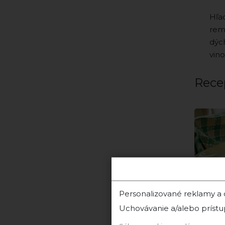
Hľa
reme
dýc
vin
Rece
Personalizované reklamy a
Uchovávanie a/alebo prístu