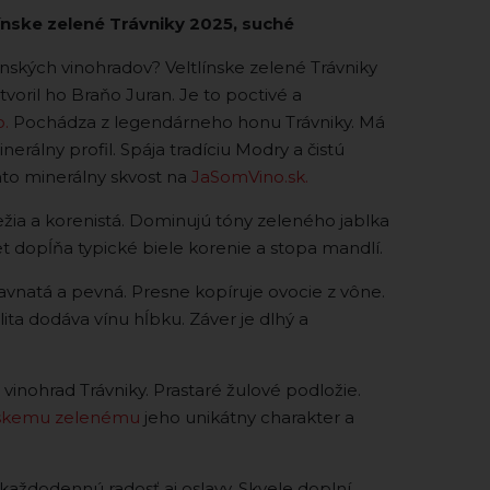
ínske zelené Trávniky 2025, suché
nských vinohradov? Veltlínske zelené Trávniky
voril ho Braňo Juran. Je to poctivé a
o.
Pochádza z legendárneho honu Trávniky. Má
erálny profil. Spája tradíciu Modry a čistú
nto minerálny skvost na
JaSomVino.sk.
iežia a korenistá. Dominujú tóny zeleného jablka
et dopĺňa typické biele korenie a stopa mandlí.
avnatá a pevná. Presne kopíruje ovocie z vône.
ita dodáva vínu hĺbku. Záver je dlhý a
vinohrad Trávniky. Prastaré žulové podložie.
nskemu zelenému
jeho unikátny charakter a
každodennú radosť aj oslavy. Skvele doplní