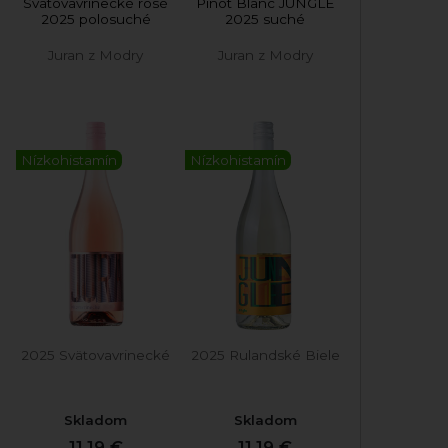
Svätovavrinecké rosé
Pinot Blanc JUNGLE
2025 polosuché
2025 suché
Juran z Modry
Juran z Modry
Nízkohistamín
Nízkohistamín
2025 Svätovavrinecké
2025 Rulandské Biele
Skladom
Skladom
11,19 €
11,19 €