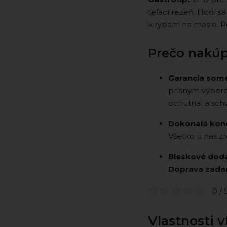
teľací rezeň. Hodí s
k rybám na masle. Po
Prečo nakúp
Garancia some
prísnym výbero
ochutnal a schvá
Dokonalá kond
Všetko u nás zr
Bleskové doda
Doprava zad
0 / 
Vlastnosti v