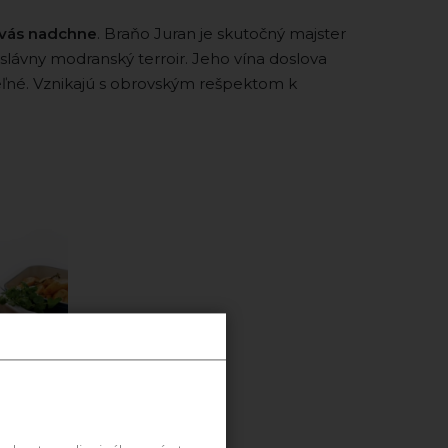
 vás nadchne
. Braňo Juran je skutočný majster
 slávny modranský terroir. Jeho vína doslova
eľné. Vznikajú s obrovským rešpektom k