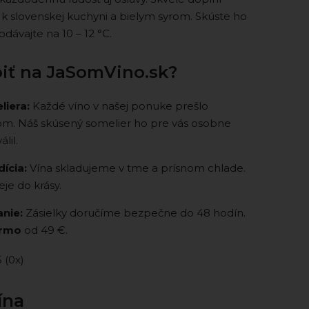
a k slovenskej kuchyni a bielym syrom. Skúste ho
dávajte na 10 – 12 °C.
iť na JaSomVino.sk?
liera:
Každé víno v našej ponuke prešlo
m. Náš skúsený somelier ho pre vás osobne
lil.
ícia:
Vína skladujeme v tme a prísnom chlade.
eje do krásy.
nie:
Zásielky doručíme bezpečne do 48 hodín.
armo
od 49 €.
5 (0x)
ína