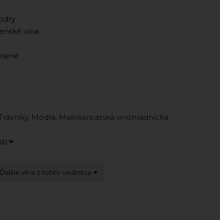
odry
enské vína
zelené
rávniky, Modra, Malokarpatská vinohradnícka
stí
Ďalšie vína z tohto vinárstva