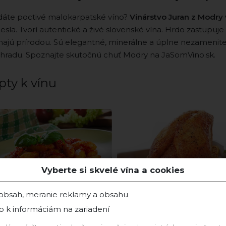
dáte poctivé malokarpatské víno?
Vinárstvo Juran z Modry
sla. Tvorí autentické a živé slovenské vína. Hrdo zastupuje
hajú prírodou. Sú elegantné, minerálne a úplne nezamenit
ohradu. Spoznajte skutočnú chuť Modry na JaSomVino.sk.
pty k vínu
Vyberte si skvelé vína a cookies
 obsah, meranie reklamy a obsahu
p k informáciám na zariadení