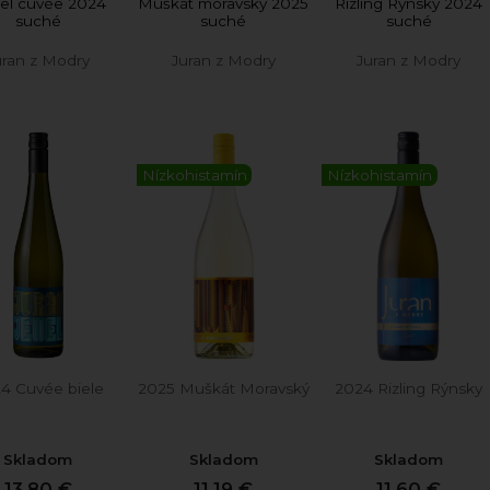
el cuvée 2024
Muškát moravský 2025
Rizling Rýnsky 2024
suché
suché
suché
uran z Modry
Juran z Modry
Juran z Modry
Nízkohistamín
Nízkohistamín
4 Cuvée biele
2025 Muškát Moravský
2024 Rizling Rýnsky
Skladom
Skladom
Skladom
13,80 €
11,19 €
11,60 €