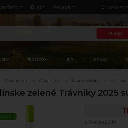
pre firmy
Blog
Recepty
0948 777 
Hľadať
OCNÉ
PROSECCO
BIO
NEALKO
Zoznam vín
Slovensko
Juran z Modry
Veltlíns
tlínske zelené Trávniky 2025 
1
istamín
9,10 € bez DPH