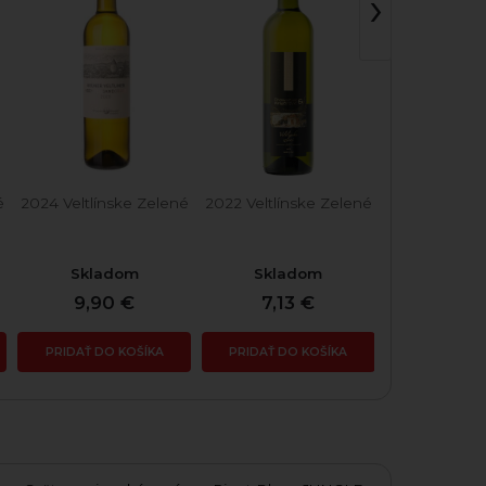
›
é
2024 Veltlínske Zelené
2022 Veltlínske Zelené
2022 Veltlín
Skladom
Skladom
Skla
9,90 €
7,13 €
15,10
PRIDAŤ DO KOŠÍKA
PRIDAŤ DO KOŠÍKA
PRIDAŤ DO