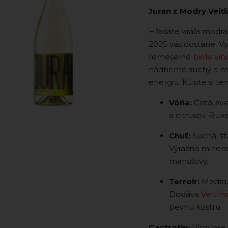
Juran z Modry Veltl
Hľadáte kráľa modra
2025 vás dostane. Vyt
remeselné
biele vín
nádherne suchý a min
energiu. Kúpte si te
Vôňa:
Čistá, sv
a citrusov. Buk
Chuť:
Suchá, šť
Výrazná mineral
mandľový.
Terroir:
Modra, 
Dodáva
Veltlí
pevnú kostru.
Gastrotip:
Víno pre 