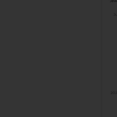
Jew
J
202