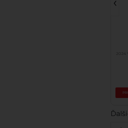
‹
2024 Veltlínske Zelené
2024 
Skladom
10,38 €
PRIDAŤ DO KOŠÍKA
PR
Ďalši