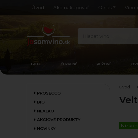
Úvod
Ako nakupovať
O nás
Víno 
BIELE
ČERVENÉ
RUŽOVÉ
OV
Úvod
PROSECCO
Vel
BIO
NEALKO
AKCIOVÉ PRODUKTY
Nízkoh
NOVINKY