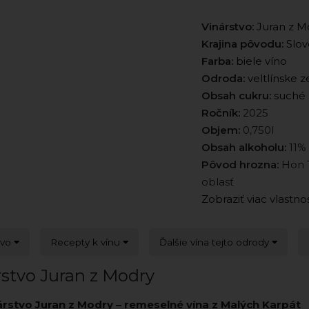
Vinárstvo:
Juran z M
Krajina pôvodu:
Slov
Farba:
biele víno
Odroda:
veltlínske 
Obsah cukru:
suché
Ročník:
2025
Objem:
0,750l
Obsah alkoholu:
11%
Pôvod hrozna:
Hon T
oblasť
Zobraziť viac vlastno
tvo
Recepty k vínu
Ďalšie vína tejto odrody
rstvo Juran z Modry
árstvo Juran z Modry – remeselné vína z Malých Karpát