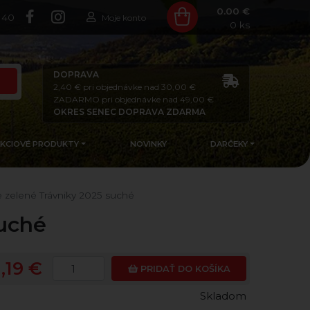
0.00 €
140
Moje konto
0
ks
DOPRAVA
2,40 € pri objednávke nad 30,00 €
ZADARMO pri objednávke nad 49,00 €
OKRES SENEC DOPRAVA ZDARMA
AKCIOVÉ PRODUKTY
NOVINKY
DARČEKY
ke zelené Trávniky 2025 suché
suché
1,19 €
PRIDAŤ DO KOŠÍKA
Skladom