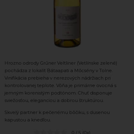
Hrozno odrody Grűner Veltliner (Vetlínske zelené)
pochádza z lokalít Bátaapati a Mőcsény v Tolne.
Vinifikácia prebieha v nerezových nádržiach pri
kontrolovanej teplote. Vôňa je primárne ovocná s
jemným korenistým podtónom. Chuť disponuje
sviežosťou, eleganciou a dobrou štruktúrou.
Skvelý partner k pečenému bôčiku, s dusenou
kapustou a knedľou.
0 / 5 (0x)