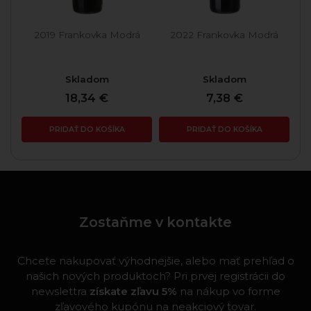
2019 Frankovka Modrá
2022 Frankovka Modrá
Skladom
Skladom
18,34 €
7,38 €
PRIDAŤ DO KOŠÍKA
PRIDAŤ DO KOŠÍKA
Zostaňme v kontakte
Chcete nakupovať výhodnejšie, alebo mať prehľad o
našich nových produktoch? Pri prvej registrácii do
newslettra
získate zľavu 5%
na nákup vo forme
zľavového kupónu na neakciový tovar.