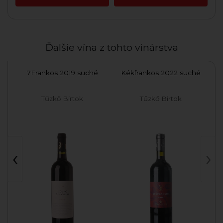
Ďalšie vína z tohto vinárstva
 -
7Frankos 2019 suché
Kékfrankos 2022 suché
Tűzkő Birtok
Tűzkő Birtok
‹
›