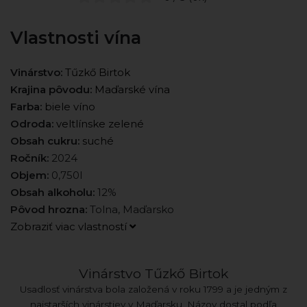
Vlastnosti vína
Vinárstvo:
Tűzkő Birtok
Krajina pôvodu:
Maďarské vína
Farba:
biele víno
Odroda:
veltlínske zelené
Obsah cukru:
suché
Ročník:
2024
Objem:
0,750l
Obsah alkoholu:
12%
Pôvod hrozna:
Tolna, Maďarsko
Zobraziť viac vlastností
Vinárstvo Tűzkő Birtok
Usadlosť vinárstva bola založená v roku 1799 a je jedným z
najstarších vinárstiev v Maďarsku. Názov dostal podľa