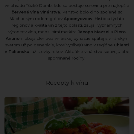
vinohradu Tűzkő Domb, kde sa pestuje surovina pre najlepšie
červené vína vinárstva
. Panstvo bolo dlho spojené so
šľachtickým rodom grófov
Apponyovcov
. História týchto
regiónov a kvalita vín z tejto oblasti, zaujali významných
výrobcov vína, medzi nimi markíza
Jacopo Mazzei
a
Piero
Antinori
, obaja členovia vinárskej dynastie spätej s vinárskym
svetom už po generácie, ktorí vyrábajú víno v regióne
Chianti
v Taliansku
. už stovky rokov. Aktuálne vinárstvo spravujú obe
spomínané rodiny.
Recepty k vínu