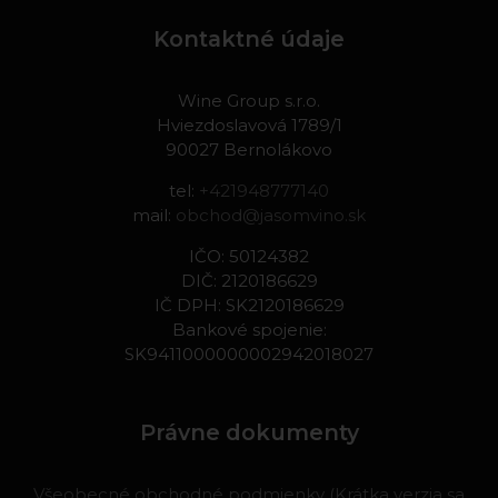
Kontaktné údaje
Wine Group s.r.o.
Hviezdoslavová 1789/1
90027 Bernolákovo
tel:
+421948777140
mail:
obchod@jasomvino.sk
IČO: 50124382
DIČ: 2120186629
IČ DPH: SK2120186629
Bankové spojenie:
SK9411000000002942018027
Právne dokumenty
Všeobecné obchodné podmienky (Krátka verzia sa