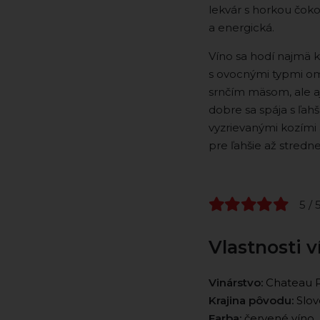
lekvár s horkou čok
a energická.
Víno sa hodí najmä 
s ovocnými typmi om
srnčím mäsom, ale aj
dobre sa spája s ľah
vyzrievanými kozími 
pre ľahšie až stredne
5 / 
Vlastnosti v
Vinárstvo:
Chateau 
Krajina pôvodu:
Slov
Farba:
červené víno