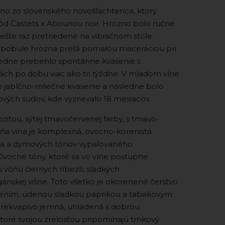
no zo slovenského novošľachtenca, ktorý
ôd Castets x Abouriou noir. Hrozno bolo ručne
ešte raz pretriedené na vibračnom stole.
bobule hrozna prešli pomalou maceráciou pri
sledne prebehlo spontánne kvasenie s
ch po dobu viac ako tri týždne. V mladom víne
 jablčno-mliečne kvasenie a následne bolo
ých sudov, kde vyzrievalo 18 mesiacov.
ozitou, sýtej tmavočervenej farby, s tmavo-
ôňa vína je komplexná, ovocno-korenistá
va a dymových tónov vypaľovaného
Ovocné tóny, ktoré sa vo víne postupne
 vôňu čiernych ríbezlí, sladkých
igánskej višne. Toto všetko je okorenené čerstvo
ením, údenou sladkou paprikou a tabakovým
 prekvapivo jemná, uhladená s dobrou
ktoré svojou zrelosťou pripomínajú trnkový