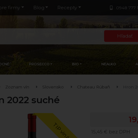
pre firmy
Blog
Recepty
0948 777 
Hľadať
OCNÉ
PROSECCO
BIO
NEALKO
Zoznam vín
Slovensko
Chateau Rúbaň
Hron 2
n 2022 suché
19
TIP vinára
15,45 € bez DPH