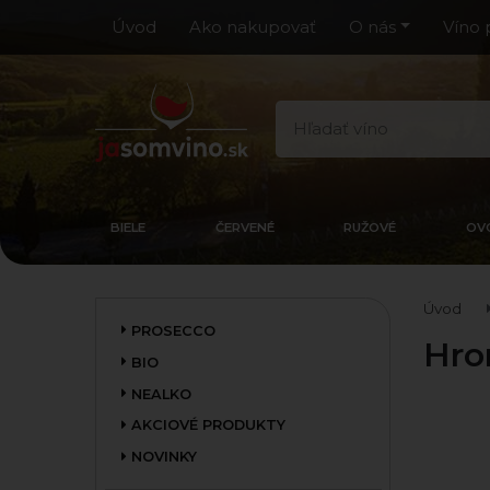
Úvod
Ako nakupovať
O nás
Víno 
BIELE
ČERVENÉ
RUŽOVÉ
OV
Úvod
PROSECCO
Hro
BIO
NEALKO
AKCIOVÉ PRODUKTY
NOVINKY