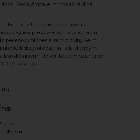
oládou. Dochuť vína je mimoriadne dlhá
k pokrmom z tmavého mäsa, či diviny
áčok. Vyniká predovšetkým s výraznejším
 s pečeňovými špecialitami z diviny. Veľmi
šími čokoládovými dezertmi, ale aj tvrdými
a kravskými syrmi. Je vynikajúcim partnerom
 ťažké typy cigár.
5 (1x)
ína
Rúbaň
enské vína