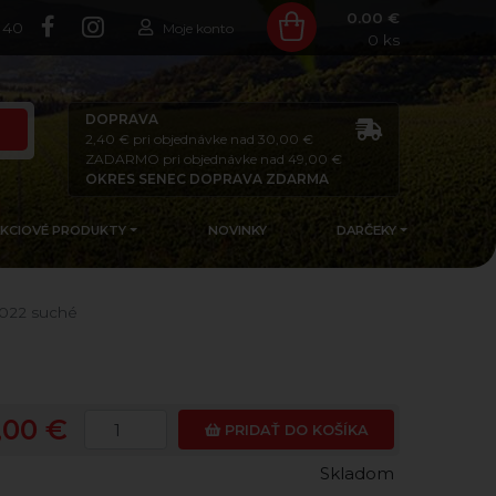
0.00 €
140
Moje konto
0
ks
DOPRAVA
2,40 € pri objednávke nad 30,00 €
ZADARMO pri objednávke nad 49,00 €
OKRES SENEC DOPRAVA ZDARMA
AKCIOVÉ PRODUKTY
NOVINKY
DARČEKY
022 suché
,00 €
PRIDAŤ DO KOŠÍKA
Skladom