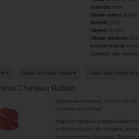
Odroda:
hron
Obsah cukru:
suché
Ročník:
2022
Objem:
0,750l
Obsah alkoholu:
13,
Pôvod hrozna:
Strek
Zobraziť viac vlastno
tvo
Ďalšie vína tejto odrody
Ďalšie vína z tohto viná
rstvo Chateau Rúbaň
Myšlienka vinárstva:
,,Víno sa dá rob
musíme len súhlasiť.
Majú tie najlepšie predpoklady tvori
počet slnečných dní v krajine, pôda
nezameniteľný charakter. Žijú tam pr