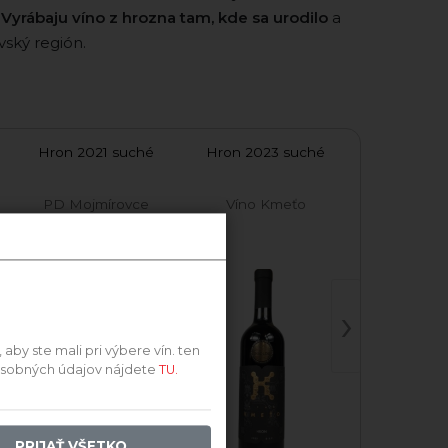
.
Vyrábaju víno z hrozna
tam, kde sa urodilo
a
vský región.
Hron 2021 suché
Hron 2023 suché
PD Mojmírovce
Víno Kmeťo
›
by ste mali pri výbere vín. ten
 osobných údajov nájdete
TU.
PRIJAŤ VŠETKO