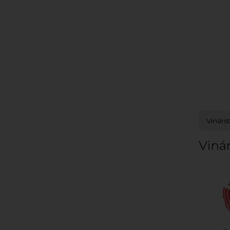
Vinárs
Viná