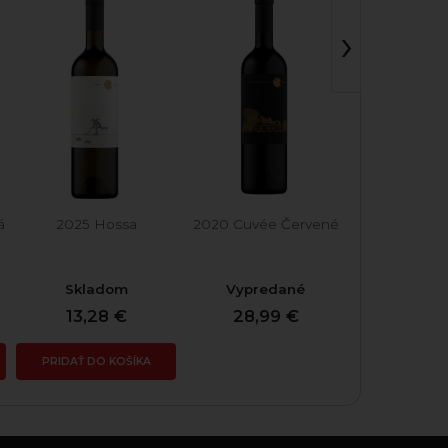
›
á
2025 Hossa
2020 Cuvée Červené
2025 Cab
Sauvig
Skladom
Vypredané
Skla
13,28 €
28,99 €
11,76
PRIDAŤ DO KOŠÍKA
PRIDAŤ DO