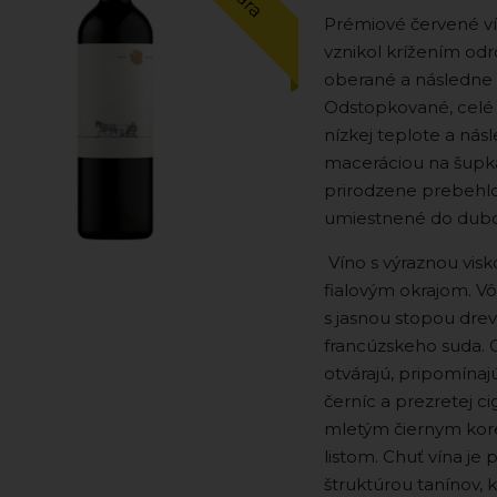
Prémiové červené ví
vznikol krížením odr
oberané a následne 
Odstopkované, celé 
nízkej teplote a ná
maceráciou na šupká
prirodzene prebehlo
umiestnené do dubov
Víno s výraznou visk
fialovým okrajom. V
s jasnou stopou dre
francúzskeho suda. 
otvárajú, pripomínajú
černíc a prezretej c
mletým čiernym kor
listom. Chuť vína je
štruktúrou tanínov, 