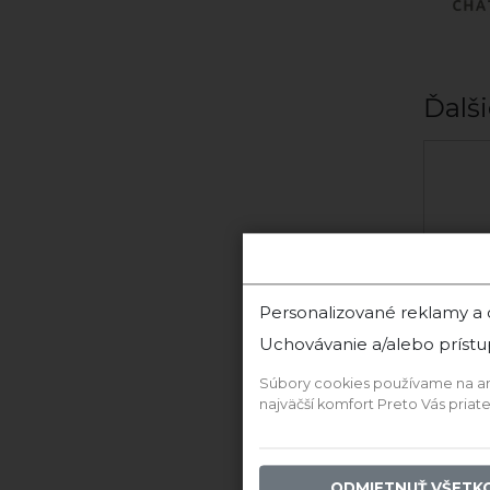
Ďalši
Hron Barrique Special
Selection 2019
Juraj Zápražný
Limitovaná kolekcia
Personalizované reklamy a
‹
Uchovávanie a/alebo prístu
Súbory cookies používame na anal
najväčší komfort Preto Vás pria
ODMIETNUŤ VŠETK