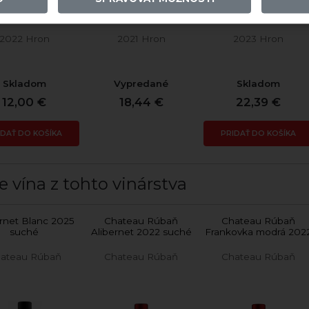
2022 Hron
2021 Hron
2023 Hron
Skladom
Vypredané
Skladom
12,00 €
18,44 €
22,39 €
IDAŤ DO KOŠÍKA
PRIDAŤ DO KOŠÍKA
e vína z tohto vinárstva
rnet Blanc 2025
Chateau Rúbaň
Chateau Rúbaň
suché
Alibernet 2022 suché
Frankovka modrá 202
ateau Rúbaň
Chateau Rúbaň
Chateau Rúbaň