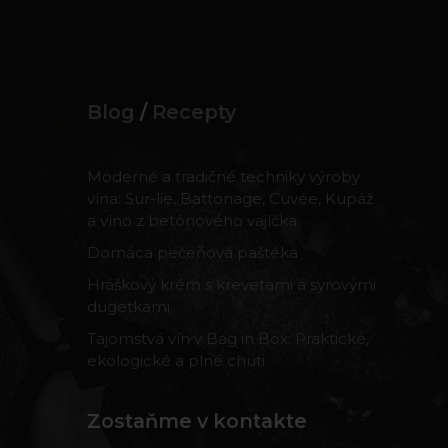
Blog
/
Recepty
Moderné a tradičné techniky výroby
vína: Sur-lie, Battonage, Cuvée, Kupáž
a víno z betónového vajíčka
Domáca pečeňová paštéka
Hráškový krém s krevetami a syrovými
dugetkami
Tajomstvá vín v Bag in Box: Praktické,
ekologické a plné chuti
Zostaňme v kontakte