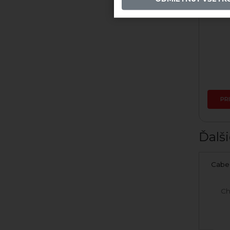
2019 Hron
Skladom
25,03 €
PRIDAŤ DO KOŠÍKA
PR
Ďalši
Chateau Rúbaň Rizling
Cabe
rýnsky 2024 suché
Chateau Rúbaň
Ch