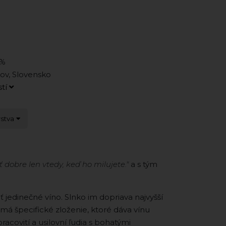
5%
ov, Slovensko
stí
rstva
iť dobre len vtedy, keď ho milujete."
a s tým
ť jedinečné víno. Slnko im dopriava najvyšší
 má špecifické zloženie, ktoré dáva vínu
acovití a usilovní ľudia s bohatými