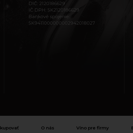
DIČ: 2120186629
IČ DPH: SK2120186629
Bankové spojenie:
SK9411000000002942018027
akupovať
O nás
Víno pre firmy