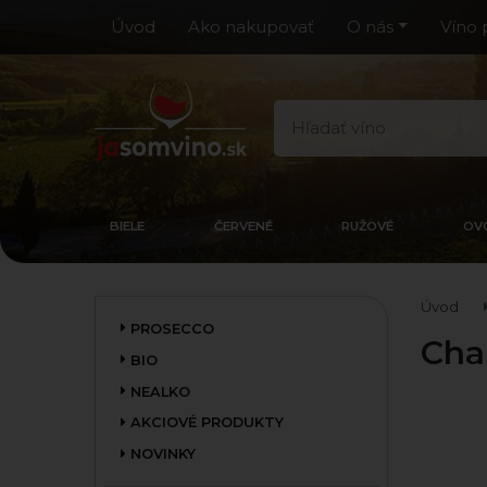
Úvod
Ako nakupovať
O nás
Víno 
BIELE
ČERVENÉ
RUŽOVÉ
OV
Úvod
PROSECCO
Cha
BIO
NEALKO
AKCIOVÉ PRODUKTY
NOVINKY