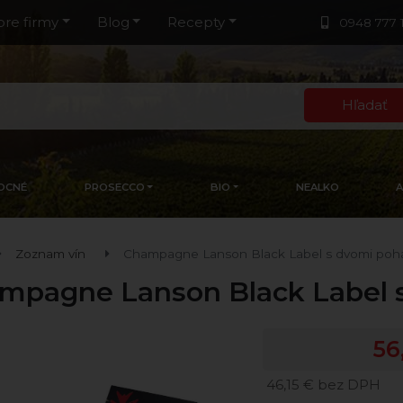
pre firmy
Blog
Recepty
0948 777 
Hľadať
OCNÉ
PROSECCO
BIO
NEALKO
Zoznam vín
Champagne Lanson Black Label s dvomi poh
mpagne Lanson Black Label 
56
46,15 € bez DPH