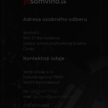
Adresa osobného odberu
Viničná 5
900 27 Bernolákovo
(zadný vchod polyfunkčnej budovy
Coop)
Kontaktné údaje
Wine Group s.r.o.
Hviezdoslavová 1789/1
90027 Bernolákovo
tel:
+421948777140
mail:
obchod@jasomvino.sk
IČO: 50124382