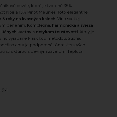
níkové cuvée, ktoré je tvorené 35%
ot Noir a 15% Pinot Meunier. Toto elegantné
 3 roky na kvasných kaloch
. Víno svetlej,
mným perlením.
Komplexná, harmonická a svieža
 lúčnych kvetov a dotykom toustovosti
, ktorý je
 víno vyrábané klasickou metódou. Suchá,
inerálna chuť je podporená tónmi čerstvých
ou štruktúrou s pevným záverom. Teplota
5 (1x)