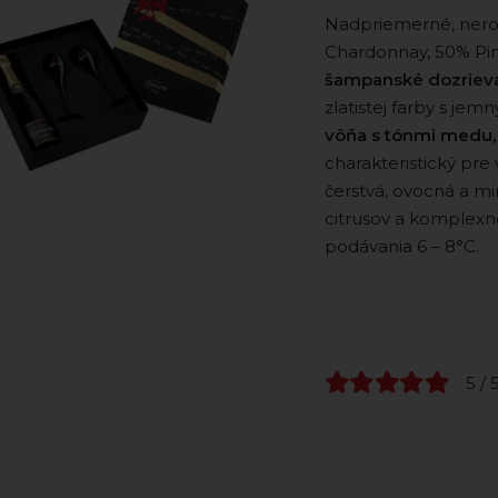
Nadpriemerné, neroč
Chardonnay, 50% Pin
šampanské dozrieva
zlatistej farby s je
vôňa s tónmi medu,
charakteristický pre
čerstvá, ovocná a m
citrusov a komplexn
podávania 6 – 8°C.
5 / 