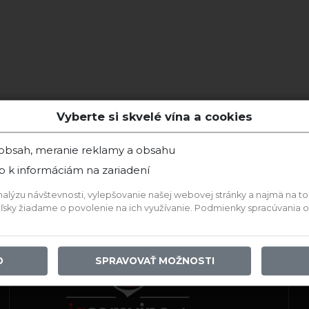
Vyberte si skvelé vína a cookies
 obsah, meranie reklamy a obsahu
p k informáciám na zariadení
ýzu návštevnosti, vylepšovanie našej webovej stránky a najmä na to, a
teľsky žiadame o povolenie na ich využívanie. Podmienky spracúvania
O
SPRAVOVAŤ MOŽNOSTI