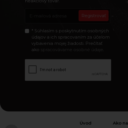
neakciový tovar.
Registrovať
* Súhlasím s poskytnutím osobných
údajov a ich spracovaním za účelom
vybavenia mojej žiadosti. Prečítať
ako
spracovávame osobné údaje
.
Úvod
Ako n