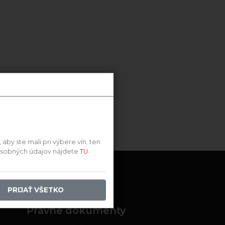
by ste mali pri výbere vín. ten
 osobných údajov nájdete
TU.
PRIJAŤ VŠETKO
Právne dokumenty