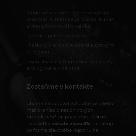
Moderné a tradičné techniky výroby
vína: Sur-lie, Battonage, Cuvée, Kupáž
a víno z betónového vajíčka
Domáca pečeňová paštéka
Hráškový krém s krevetami a syrovými
dugetkami
Tajomstvá vín v Bag in Box: Praktické,
ekologické a plné chuti
Zostaňme v kontakte
Chcete nakupovať výhodnejšie, alebo
mať prehľad o našich nových
produktoch? Pri prvej registrácii do
newslettra
získate zľavu 5%
na nákup
vo forme zľavového kupónu na