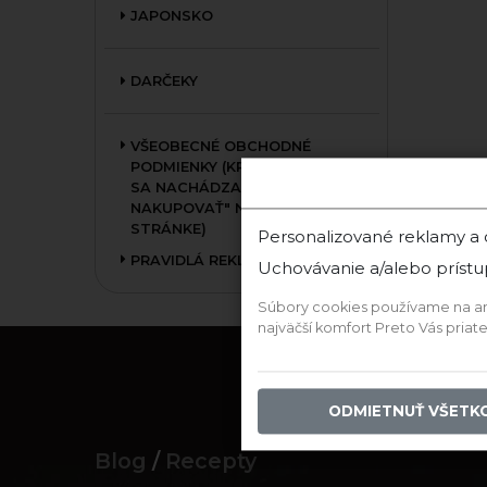
JAPONSKO
DARČEKY
VŠEOBECNÉ OBCHODNÉ
PODMIENKY (KRÁTKA VERZIA
SA NACHÁDZA V SEKCII "AKO
NAKUPOVAŤ" NA HLAVNEJ
STRÁNKE)
Personalizované reklamy a
PRAVIDLÁ REKLAMÁCIE
Uchovávanie a/alebo prístu
Súbory cookies používame na anal
najväčší komfort Preto Vás pria
ODMIETNUŤ VŠETK
Blog
/
Recepty