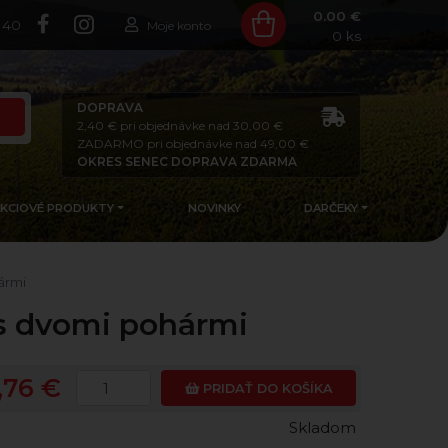
0.00 €
140
Moje konto
0
ks
DOPRAVA
2,40 € pri objednávke nad 30,00 €
ZADARMO pri objednávke nad 49,00 €
OKRES SENEC DOPRAVA ZDARMA
AKCIOVÉ PRODUKTY
NOVINKY
DARČEKY
ármi
s dvomi pohármi
,76 €
PRIDAŤ DO KOŠÍKA
Skladom