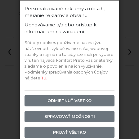
Personalizované reklamy a obsah,
Chateau Grand Bari
Chateau Rúbaň
meranie reklamy a obsahu
Uchovávanie a/alebo prístup k
informáciám na zariadení
Skvelý darček
a
Súbory cookies používame na analýzu
‹
›
návštevnosti, vylepšovanie našej webovej
stránky a najmä na to, aby ste mali pri výbere
vín. ten najväčší komfort Preto Vás priateľsky
žiadame o povolenie na ich využívanie.
Podmienky spracúvania osobných údajov
nájdete
TU.
ODMIETNUŤ VŠETKO
2019 Cuvée biele
Cuvée biele
SPRAVOVAŤ MOŽNOSTI
Skladom
Skladom
PRIJAŤ VŠETKO
17,90 €
20,91 €