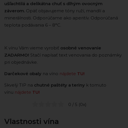
ušľachtilá a delikátna chuť s dlhým ovocným
záverom.
Opäť objavujeme tóny ruží, mandlí a
minerálnosti. Odporúčame ako aperitív. Odporúčaná
teplota podávania 6 – 8°C.
K vínu Vám vieme vyrobiť
osobné venovanie
ZADARMO!
Stačí napísať text venovania do poznámky
pri objednávke.
Darčekové obaly
na víno
nájdete
TU!
Skvelý TIP na
chutné paštéty a teriny
k tomuto
vínu
nájdete
TU!
0 / 5 (0x)
Vlastnosti vína