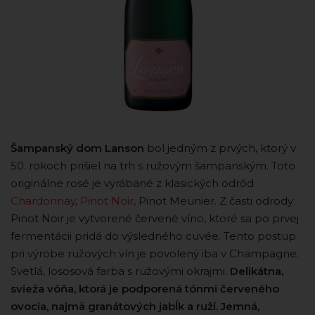
Šampanský dom Lanson
bol jedným z prvých, ktorý v
50. rokoch prišiel na trh s ružovým šampanským. Toto
originálne rosé je vyrábané z klasických odrôd
Chardonnay
,
Pinot Noir
, Pinot Meunier. Z časti odrody
Pinot Noir je vytvorené červené víno, ktoré sa po prvej
fermentácii pridá do výsledného cuvée. Tento postup
pri výrobe ružových vín je povolený iba v Champagne.
Svetlá, lososová farba s ružovými okrajmi.
Delikátna,
svieža vôňa, ktorá je podporená tónmi červeného
ovocia, najmä granátových jabĺk a ruží. Jemná,