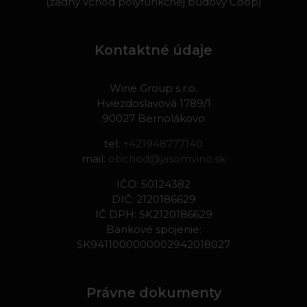
(zadný vchod polyfunkčnej budovy Coop)
Kontaktné údaje
Wine Group s.r.o.
Hviezdoslavová 1789/1
90027 Bernolákovo
tel:
+421948777140
mail:
obchod@jasomvino.sk
IČO: 50124382
DIČ: 2120186629
IČ DPH: SK2120186629
Bankové spojenie:
SK9411000000002942018027
Právne dokumenty