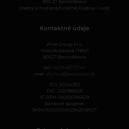
900 27 Bernolákovo
(zadný vchod polyfunkčnej budovy Coop)
Kontaktné údaje
Wine Group s.r.o.
Hviezdoslavová 1789/1
90027 Bernolákovo
tel:
+421948777140
mail:
obchod@jasomvino.sk
IČO: 50124382
DIČ: 2120186629
IČ DPH: SK2120186629
Bankové spojenie:
SK9411000000002942018027