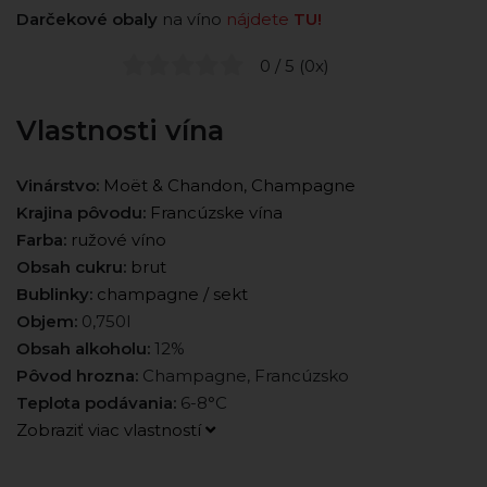
Darčekové obaly
na víno
nájdete
TU!
0 / 5 (0x)
Vlastnosti vína
Vinárstvo:
Moët & Chandon, Champagne
Krajina pôvodu:
Francúzske vína
Farba:
ružové víno
Obsah cukru:
brut
Bublinky:
champagne / sekt
Objem:
0,750l
Obsah alkoholu:
12%
Pôvod hrozna:
Champagne, Francúzsko
Teplota podávania:
6-8°C
Zobraziť viac vlastností