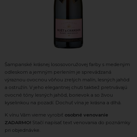
Šampanské krásnej lososovoružovej farby s medeným
odleskom a jemným perlením je sprevádzaná
výraznou ovocnou vôňou zrelých malín, lesných jahôd
a ostružín. V jeho elegantnej chuti taktiež pretrvávajú
ovocné tóny lesných jahôd, borievok a so živou
kyselinkou na pozadí. Dochuť vína je krásna a dlhá.
K vínu Vám vieme vyrobiť
osobné venovanie
ZADARMO!
Stačí napísať text venovania do poznámky
pri objednávke.