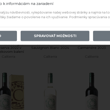
14,50 €
12,18 €
12,13 €
p k informáciám na zariadení
ýzu návštevnosti, vylepšovanie našej webovej stránky a najmä na to, a
IDAŤ DO KOŠÍKA
PRIDAŤ DO KOŠÍKA
teľsky žiadame o povolenie na ich využívanie. Podmienky spracúvania
e vína z tohto vinárstva
O
SPRAVOVAŤ MOŽNOSTI
rnet Sauvignon
Caliterra Reserva
Caliterra Reserva
serva 2022 v
Sauvignon Blanc 2024
Carmenére 2023
ekovom balení
Caliterra
Caliterra
Caliterra