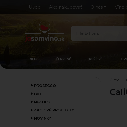
Úvod
Ako nakupovať
O nás
Víno 
BIELE
ČERVENÉ
RUŽOVÉ
OV
Úvod
PROSECCO
Cal
BIO
NEALKO
AKCIOVÉ PRODUKTY
NOVINKY