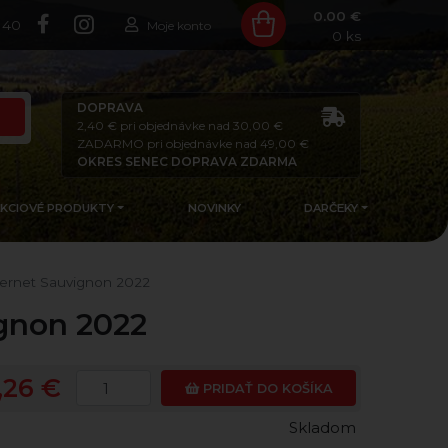
0.00 €
140
Moje konto
0
ks
DOPRAVA
2,40 € pri objednávke nad 30,00 €
ZADARMO pri objednávke nad 49,00 €
OKRES SENEC DOPRAVA ZDARMA
AKCIOVÉ PRODUKTY
NOVINKY
DARČEKY
bernet Sauvignon 2022
ignon 2022
,26 €
PRIDAŤ DO KOŠÍKA
Skladom