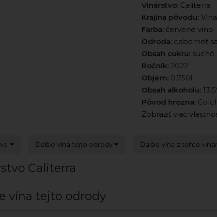
Vinárstvo:
Caliterra
Krajina pôvodu:
Vína
Farba:
červené víno
Odroda:
cabernet s
Obsah cukru:
suché
Ročník:
2022
Objem:
0,750l
Obsah alkoholu:
13,
Pôvod hrozna:
Colch
Zobraziť viac vlastno
tvo
Ďalšie vína tejto odrody
Ďalšie vína z tohto viná
stvo Caliterra
e vína tejto odrody