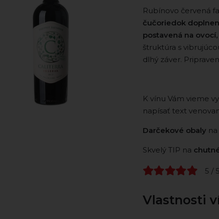
Rubínovo červená f
čučoriedok doplnen
postavená na ovocí,
štruktúra s vibrujúc
dlhý záver. Pripraven
K vínu Vám vieme vy
napísať text venova
Darčekové obaly
na
Skvelý TIP na
chutné
5 / 
Vlastnosti v