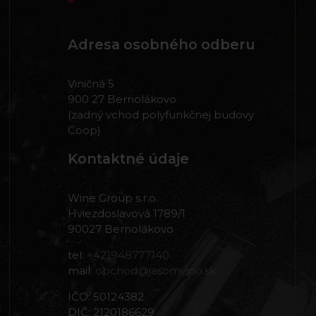
Adresa osobného odberu
Viničná 5
900 27 Bernolákovo
(zadný vchod polyfunkčnej budovy
Coop)
Kontaktné údaje
Wine Group s.r.o.
Hviezdoslavová 1789/1
90027 Bernolákovo
tel:
+421948777140
mail:
obchod@jasomvino.sk
IČO: 50124382
DIČ: 2120186629