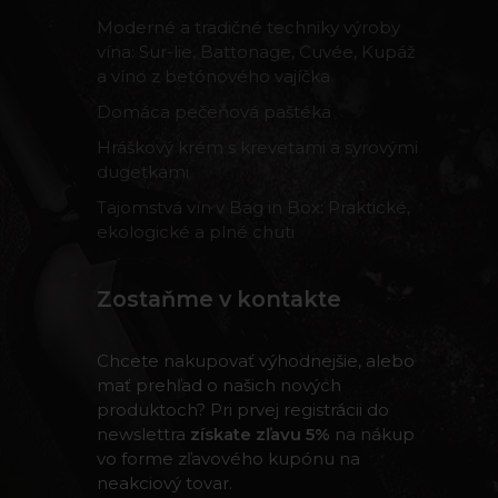
Moderné a tradičné techniky výroby
vína: Sur-lie, Battonage, Cuvée, Kupáž
a víno z betónového vajíčka
Domáca pečeňová paštéka
Hráškový krém s krevetami a syrovými
dugetkami
Tajomstvá vín v Bag in Box: Praktické,
ekologické a plné chuti
Zostaňme v kontakte
Chcete nakupovať výhodnejšie, alebo
mať prehľad o našich nových
produktoch? Pri prvej registrácii do
newslettra
získate zľavu 5%
na nákup
vo forme zľavového kupónu na
neakciový tovar.