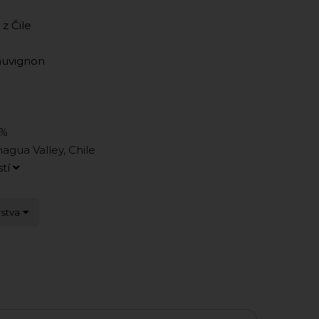
 z Čile
auvignon
5%
agua Valley, Chile
stí
rstva