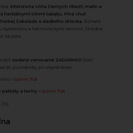
arba.
Intenzívna vôňa čiernych ríbezlí, malín a
á herbálnymi tónmi tabaku. Plná chuť
 horkej čokoláde a sladkého drievka.
Bohatá
ou kyselinkou a harmonickými tanínmi. Stredne
é na pitie.
robiť
osobné venovanie ZADARMO!
Stačí
nia do poznámky pri objednávke.
 víno
nájdete
TU!
 paštéty a teriny
nájdete
TU!
5 (1x)
ína