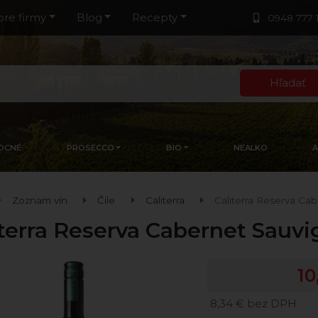
pre firmy
Blog
Recepty
0948 777 
Hľadať
OCNÉ
PROSECCO
BIO
NEALKO
Zoznam vín
Čile
Caliterra
Caliterra Reserva Ca
iterra Reserva Cabernet Sauv
10
8,34 € bez DPH