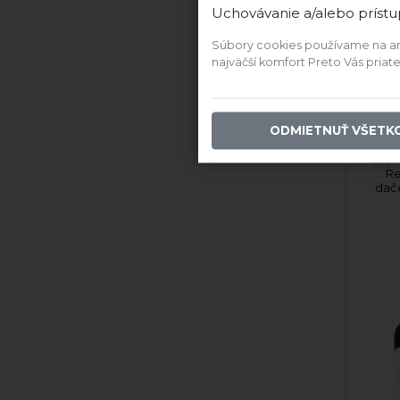
15,20 €
Uchovávanie a/alebo prístu
Súbory cookies používame na anal
PRIDAŤ DO KOŠÍKA
PR
najväčší komfort Preto Vás pria
Ďalši
ODMIETNUŤ VŠETK
Cabe
Re
dač