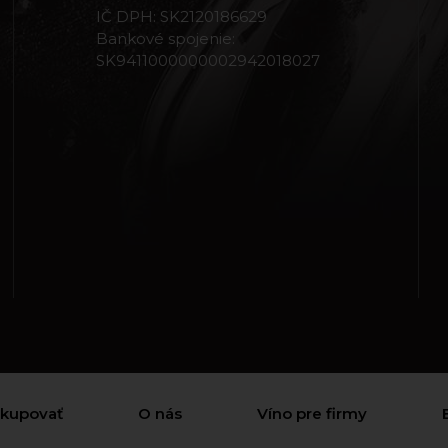
IČ DPH: SK2120186629
Bankové spojenie:
SK9411000000002942018027
akupovať
O nás
Víno pre firmy