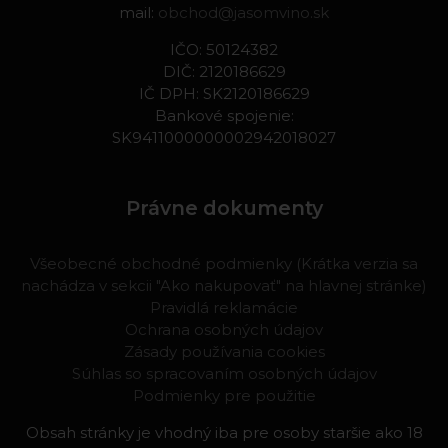
mail:
obchod@jasomvino.sk
IČO: 50124382
DIČ: 2120186629
IČ DPH: SK2120186629
Bankové spojenie:
SK9411000000002942018027
Právne dokumenty
Všeobecné obchodné podmienky (Krátka verzia sa
nachádza v sekcii "Ako nakupovať" na hlavnej stránke)
Pravidlá reklamácie
Ochrana osobných údajov
Zásady používania cookies
Súhlas so spracovaním osobných údajov
Podmienky pre použitie
Obsah stránky je vhodný iba pre osoby staršie ako 18