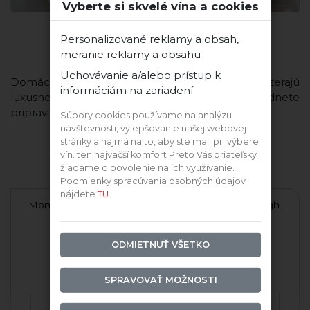
Vyberte si skvelé vína a cookies
Domáca pečeňová paštéka
Personalizované reklamy a obsah,
meranie reklamy a obsahu
Uchovávanie a/alebo prístup k
Domáca paštéka patrí medzi recepty, ktoré vyzerajú
informáciám na zariadení
luxusne, chutia ešte lepšie a pritom ich zvládnete
pripraviť bez ...
Súbory cookies používame na analýzu
návštevnosti, vylepšovanie našej webovej
stránky a najmä na to, aby ste mali pri výbere
vín. ten najväčší komfort Preto Vás priateľsky
Ďalšie vína tejto odrody
žiadame o povolenie na ich využívanie.
Podmienky spracúvania osobných údajov
nájdete
TU.
ché
Montes Alpha Pinot Noir
Pinot Noir Marlborough
2021
2019
O
Montes
Saint Clair
ODMIETNUŤ VŠETKO
SPRAVOVAŤ MOŽNOSTI