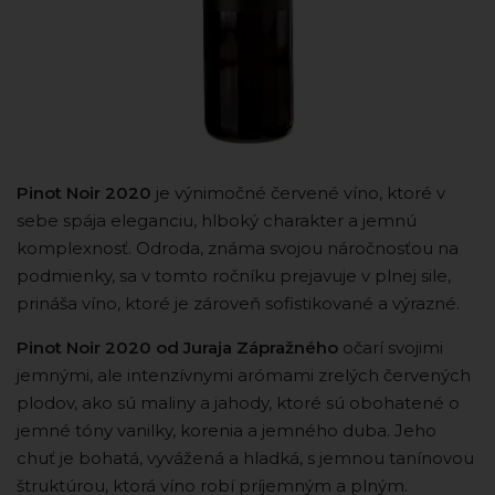
Pinot Noir 2020
je výnimočné červené víno, ktoré v
sebe spája eleganciu, hlboký charakter a jemnú
komplexnosť. Odroda, známa svojou náročnosťou na
podmienky, sa v tomto ročníku prejavuje v plnej sile,
prináša víno, ktoré je zároveň sofistikované a výrazné.
Pinot Noir 2020 od Juraja Zápražného
očarí svojimi
jemnými, ale intenzívnymi arómami zrelých červených
plodov, ako sú maliny a jahody, ktoré sú obohatené o
jemné tóny vanilky, korenia a jemného duba. Jeho
chuť je bohatá, vyvážená a hladká, s jemnou tanínovou
štruktúrou, ktorá víno robí príjemným a plným.