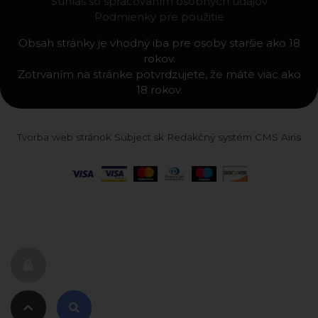
Súhlas so spracovaním osobných údajov
Podmienky pre použitie
Obsah stránky je vhodný iba pre osoby staršie ako 18
rokov.
Zotrvaním na stránke potvrdzujete, že máte viac ako
18 rokov.
Tvorba web stránok
Subject.sk
Redakčný systém
CMS Airis