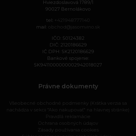
Hviezdoslavová 1789/1
90027 Bernolákovo
tel:
+421948777140
mail:
obchod@jasomvino.sk
IČO: 50124382
DIČ: 2120186629
IČ DPH: SK2120186629
Bankové spojenie:
SK9411000000002942018027
Právne dokumenty
Všeobecné obchodné podmienky (Krátka verzia sa
nachádza v sekcii "Ako nakupovať" na hlavnej stránke)
Pravidlá reklamácie
Ochrana osobných údajov
Zásady používania cookies