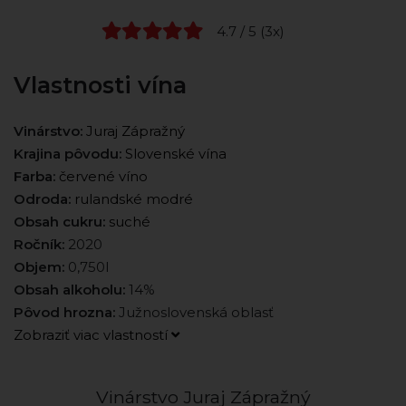
4.7 / 5 (3x)
Vlastnosti vína
Vinárstvo:
Juraj Zápražný
Krajina pôvodu:
Slovenské vína
Farba:
červené víno
Odroda:
rulandské modré
Obsah cukru:
suché
Ročník:
2020
Objem:
0,750l
Obsah alkoholu:
14%
Pôvod hrozna:
Južnoslovenská oblasť
Zobraziť viac vlastností
Vinárstvo Juraj Zápražný