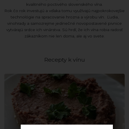
kvalitného poctivého slovenského vína.
Rok čo rok investujú a vďaka tomu využívajú najpokrokovejšie
technológie na spracovanie hrozna a výrobu vín. Ľudia,
vinohrady a samozrejme jedinečné novopostavené pivnice
vytvárajú srdce ich vinárstva. Sú hrdí, že ich vína robia radosť
zákazníkom nie len doma, ale aj vo svete.
Recepty k vínu