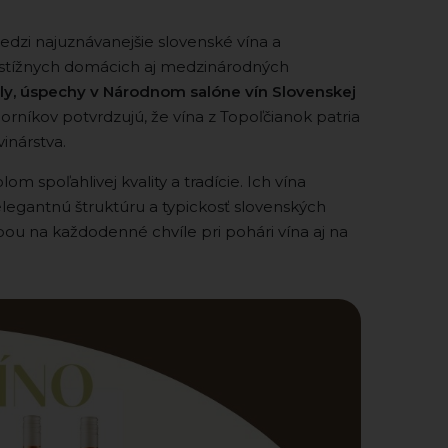
edzi najuznávanejšie slovenské vína a
estížnych domácich aj medzinárodných
ily, úspechy v Národnom salóne vín Slovenskej
rníkov potvrdzujú, že vína z Topoľčianok patria
inárstva.
m spoľahlivej kvality a tradície. Ich vína
elegantnú štruktúru a typickosť slovenských
ou na každodenné chvíle pri pohári vína aj na