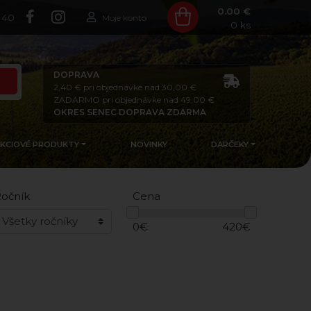
0.00 €
140
Moje konto
0
ks
DOPRAVA
2,40 € pri objednávke nad 30,00 €
ZADARMO pri objednávke nad 49,00 €
OKRES SENEC DOPRAVA ZDARMA
AKCIOVÉ PRODUKTY
NOVINKY
DARČEKY
očník
Cena
0
€
420
€