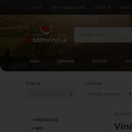
Úvod
Ako nakupovať
O nás
Víno 
BIELE
ČERVENÉ
RUŽOVÉ
OV
Krajina
Odroda
Zoznam 
PROSECCO
Vin
BIO