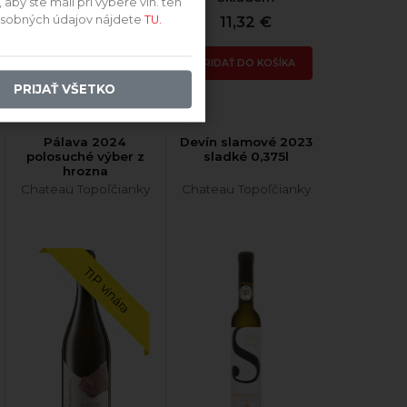
by ste mali pri výbere vín. ten
12,73 €
11,32 €
 osobných údajov nájdete
TU.
PRIDAŤ DO KOŠÍKA
PRIDAŤ DO KOŠÍKA
PRIJAŤ VŠETKO
Pálava 2024
Devín slamové 2023
polosuché výber z
sladké 0,375l
hrozna
Chateau Topoľčianky
Chateau Topoľčianky
TIP vinára