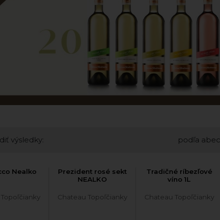
diť výsledky:
podľa abe
cco Nealko
Prezident rosé sekt
Tradičné ríbezľové
NEALKO
víno 1L
 Topoľčianky
Chateau Topoľčianky
Chateau Topoľčianky