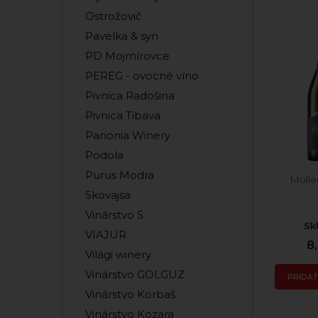
Ostrožovič
Pavelka & syn
PD Mojmírovce
PEREG - ovocné víno
Pivnica Radošina
Pivnica Tibava
Panonia Winery
Podola
Purus Modra
Mülle
Skovajsa
Vinárstvo S
Sk
VIAJUR
8
Világi winery
Vinárstvo GOLGUZ
PRIDAŤ
Vinárstvo Korbaš
Vinárstvo Kozara