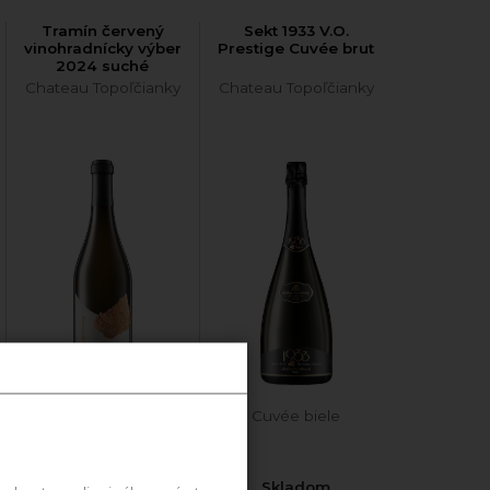
Tramín červený
Sekt 1933 V.O.
vinohradnícky výber
Prestige Cuvée brut
2024 suché
Chateau Topoľčianky
Chateau Topoľčianky
2024 Tramín Červený
Cuvée biele
Skladom
Skladom