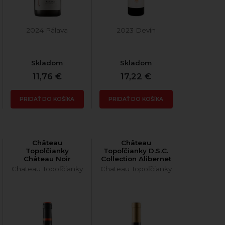
2024 Pálava
2023 Devín
Skladom
Skladom
11,76 €
17,22 €
PRIDAŤ DO KOŠÍKA
PRIDAŤ DO KOŠÍKA
Château
Château
Topoľčianky
Topoľčianky D.S.C.
Château Noir
Collection Alibernet
Rulandské šedé
2024 polosuché
Chateau Topoľčianky
Chateau Topoľčianky
2024 suché