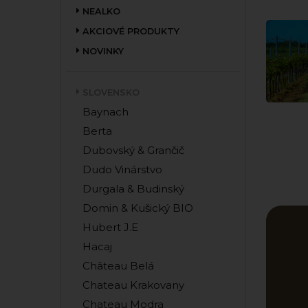
NEALKO
AKCIOVÉ PRODUKTY
NOVINKY
SLOVENSKO
Baynach
Berta
Dubovský & Grančič
Dudo Vinárstvo
Durgala & Budinský
Domin & Kušický BIO
Hubert J.E
Hacaj
Château Belá
Chateau Krakovany
Chateau Modra