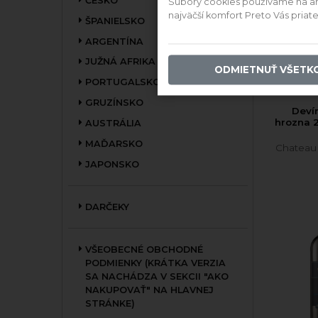
ČESKO
Súbory cookies používame na anal
17
najväčší komfort Preto Vás pria
ŠPANIELSKO
ARGENTÍNA
PRIDAŤ
JUŽNÁ AFRIKA
ODMIETNUŤ VŠETK
PORTUGALSKO
GRUZÍNSKO
Deví
hrozna 
AUSTRÁLIA
MAĎARSKO
Chateau
JAPONSKO
DARČEKY
VŠEOBECNÉ OBCHODNÉ
PODMIENKY (KRÁTKA VERZIA
SA NACHÁDZA V SEKCII "AKO
NAKUPOVAŤ" NA HLAVNEJ
STRÁNKE)