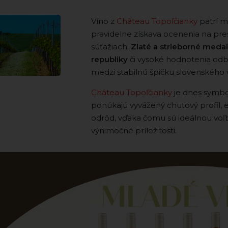
Víno z
Château Topoľčianky
patrí m
pravidelne získava ocenenia na pr
súťažiach.
Zlaté a strieborné meda
republiky
či vysoké hodnotenia odbo
medzi stabilnú špičku slovenského v
Château Topoľčianky
je dnes symbolo
ponúkajú vyvážený chuťový profil, 
odrôd, vďaka čomu sú ideálnou voľb
výnimočné príležitosti.