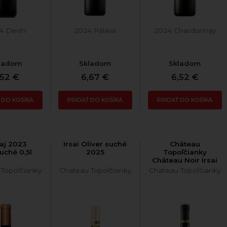
4 Devín
2024 Pálava
2024 Chardonnay
ladom
Skladom
Skladom
,52 €
6,67 €
6,52 €
 DO KOŠÍKA
PRIDAŤ DO KOŠÍKA
PRIDAŤ DO KOŠÍKA
aj 2023
Irsai Oliver suché
Château
uché 0,5l
2025
Topoľčianky
Château Noir Irsai
Oliver 2024 suché
 Topoľčianky
Chateau Topoľčianky
Chateau Topoľčianky