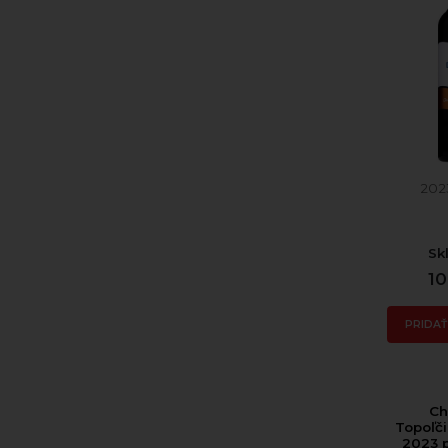
202
Sk
10
PRIDAŤ
Ch
Topoľči
2023 