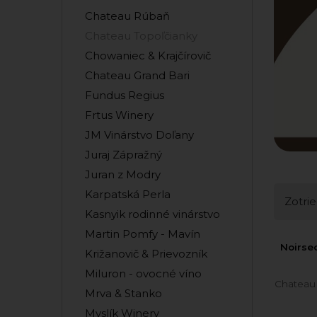
Chateau Rúbaň
Chateau Topoľčianky
Chowaniec & Krajčírovič
Chateau Grand Bari
Fundus Regius
Frtus Winery
JM Vinárstvo Doľany
Juraj Zápražný
Juran z Modry
Karpatská Perla
Zotrie
Kasnyik rodinné vinárstvo
Martin Pomfy - Mavín
Noirse
Križanovič & Prievozník
Miluron - ovocné víno
Chateau
Mrva & Stanko
Myslík Winery