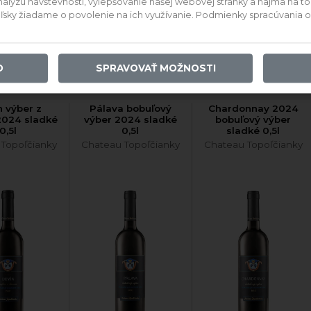
ýzu návštevnosti, vylepšovanie našej webovej stránky a najmä na to, a
,22 €
16,97 €
11,76 €
teľsky žiadame o povolenie na ich využívanie. Podmienky spracúvania
 DO KOŠÍKA
PRIDAŤ DO KOŠÍKA
PRIDAŤ DO KOŠÍKA
O
SPRAVOVAŤ MOŽNOSTI
n výber z
Pálava bobuľový
Chardonnay 2024
2024 sladké
výber 2024 sladké
bobuľový výber
0,5l
0,5l
sladké 0,5l
 Topoľčianky
Chateau Topoľčianky
Chateau Topoľčianky