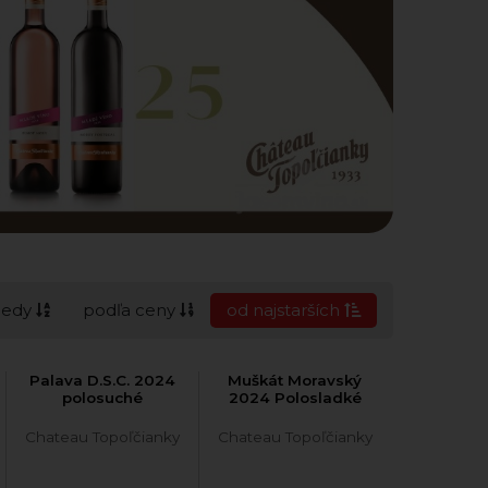
cedy
podľa ceny
od najstarších
Palava D.S.C. 2024
Muškát Moravský
polosuché
2024 Polosladké
Chateau Topoľčianky
Chateau Topoľčianky