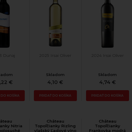
3 Dunaj
2025 Irsai Oliver
2024 Irsai Oliver
ladom
Skladom
Skladom
,22 €
4,10 €
4,74 €
 DO KOŠÍKA
PRIDAŤ DO KOŠÍKA
PRIDAŤ DO KOŠÍKA
âteau
Château
Château
anky Nitria
Topoľčianky Rizling
Topoľčianky
polosuché
vlašský Ľadové víno
Frankovka modrá