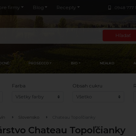
pre firmy
Blog
Recepty
0948 777 
Hľadať
OCNÉ
PROSECCO
BIO
NEALKO
Farba
Obsah cukru
R
vín
Slovensko
Chateau Topoľčianky
árstvo Chateau Topoľčianky