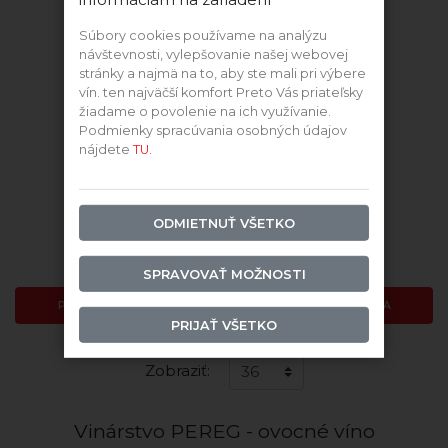
Súbory cookies používame na analýzu
návštevnosti, vylepšovanie našej webovej
stránky a najmä na to, aby ste mali pri výbere
vín. ten najväčší komfort Preto Vás priateľsky
žiadame o povolenie na ich využívanie.
Podmienky spracúvania osobných údajov
nájdete
TU.
Ovocné víno
Ovocné víno
ODMIETNUŤ VŠETKO
Skladom
Skladom
8,36 €
10,79 €
SPRAVOVAŤ MOŽNOSTI
PRIDAŤ DO KOŠÍKA
PRIDAŤ DO KOŠÍKA
PRIJAŤ VŠETKO
Zobraziť:
Vinárstvo PEREG - ovocné víno