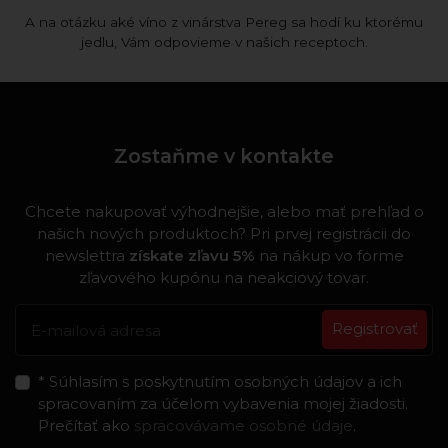
A na otázku aké víno z vinárstva Pereg sa hodí ku ktorému
jedlu, Vám odpovieme v našich receptoch.
Zostaňme v kontakte
Chcete nakupovať výhodnejšie, alebo mať prehľad o
našich nových produktoch? Pri prvej registrácii do
newslettra
získate zľavu 5%
na nákup vo forme
zľavového kupónu na neakciový tovar.
Registrovať
* Súhlasím s poskytnutím osobných údajov a ich
spracovaním za účelom vybavenia mojej žiadosti.
Prečítať ako
spracovávame osobné údaje
.