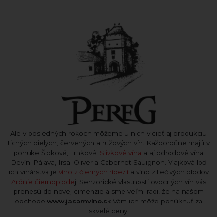
Ale v posledných rokoch môžeme u nich vidieť aj produkciu
tichých bielych, červených a ružových vín. Každoročne majú v
ponuke Šipkové, Trnkové,
Slivkové vína
a aj odrodové vína
Devín, Pálava, Irsai Oliver a Cabernet Sauignon. Vlajková loď
ich vinárstva je
víno z čiernych ríbezlí
a víno z liečivých plodov
Arónie čiernoplode
j. Senzorické vlastnosti ovocných vín vás
prenesú do novej dimenzie a sme veľmi radi, že na našom
obchode
www.jasomvíno.sk
Vám ich môže ponúknuť za
skvelé ceny.