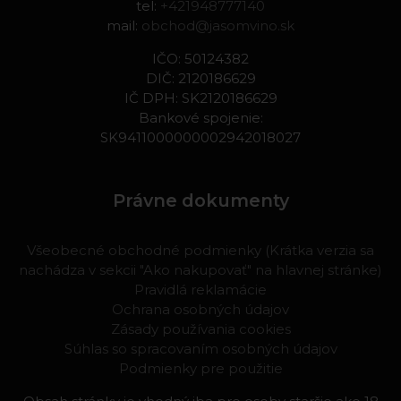
tel:
+421948777140
mail:
obchod@jasomvino.sk
IČO: 50124382
DIČ: 2120186629
IČ DPH: SK2120186629
Bankové spojenie:
SK9411000000002942018027
Právne dokumenty
Všeobecné obchodné podmienky (Krátka verzia sa
nachádza v sekcii "Ako nakupovať" na hlavnej stránke)
Pravidlá reklamácie
Ochrana osobných údajov
Zásady používania cookies
Súhlas so spracovaním osobných údajov
Podmienky pre použitie