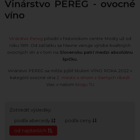
Vinárstvo PEREG - ovocné
víno
Vinárstvo Pereg
pôsobí v historickom centre Modry už od
roku 1991. Od začiatku sa hlavne venuje výrobe kvalitných
ovocných vín a v tom na
Slovensku patrí medzi absolútnu
špičku.
Vinárstvo PEREG sa môže pýšiť titulom VÍNO ROKA 2022 v
kategórií ovocné vína
2. miesto s vínom z čiernych ríbezlí.
Viac v našom
blogu TU.
Zotriediť výsledky:
podľa abecedy
podľa ceny
od najstarších