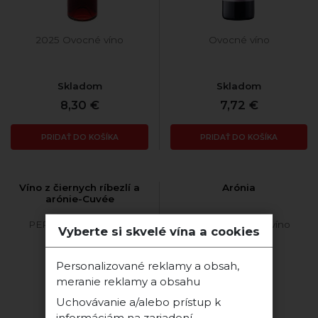
2025 Ovocné víno
Ovocné víno
Skladom
Skladom
8,30 €
7,72 €
PRIDAŤ DO KOŠÍKA
PRIDAŤ DO KOŠÍKA
Víno z čiernych ríbezlí a
Arónia
arónie-Cuvée
PEREG - ovocné víno
PEREG - ovocné víno
Vyberte si skvelé vína a cookies
Personalizované reklamy a obsah,
meranie reklamy a obsahu
Uchovávanie a/alebo prístup k
informáciám na zariadení