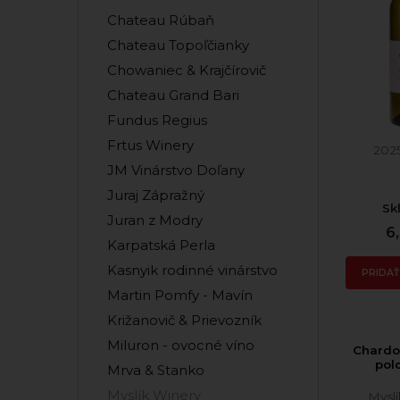
Chateau Rúbaň
Chateau Topoľčianky
Chowaniec & Krajčírovič
Chateau Grand Bari
Fundus Regius
Frtus Winery
202
JM Vinárstvo Doľany
Juraj Zápražný
Sk
Juran z Modry
6
Karpatská Perla
Kasnyik rodinné vinárstvo
PRIDAŤ
Martin Pomfy - Mavín
Križanovič & Prievozník
Miluron - ovocné víno
Chardo
pol
Mrva & Stanko
Myslík Winery
Mysl