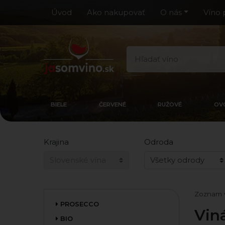
Úvod
Ako nakupovať
O nás
Víno 
BIELE
ČERVENÉ
RUŽOVÉ
OV
Krajina
Odroda
Zoznam 
PROSECCO
Vin
BIO