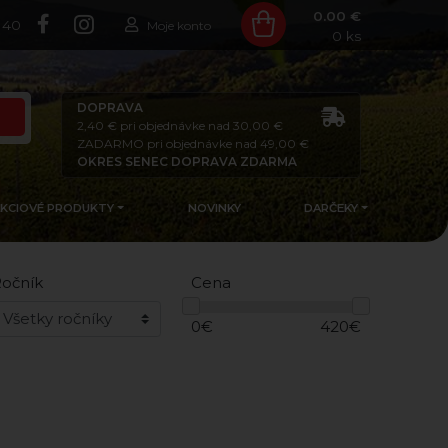
0.00 €
140
Moje konto
0
ks
DOPRAVA
2,40 € pri objednávke nad 30,00 €
ZADARMO pri objednávke nad 49,00 €
OKRES SENEC DOPRAVA ZDARMA
AKCIOVÉ PRODUKTY
NOVINKY
DARČEKY
očník
Cena
0
€
420
€