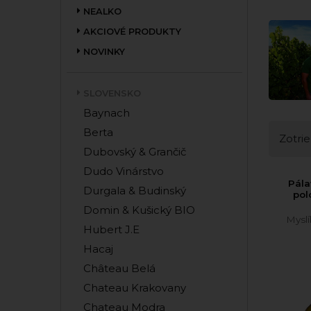
NEALKO
AKCIOVÉ PRODUKTY
NOVINKY
SLOVENSKO
Baynach
Berta
Zotrie
Dubovský & Grančič
Dudo Vinárstvo
Pála
Durgala & Budinský
pol
Domin & Kušický BIO
Mysl
Hubert J.E
Hacaj
Château Belá
Chateau Krakovany
Chateau Modra