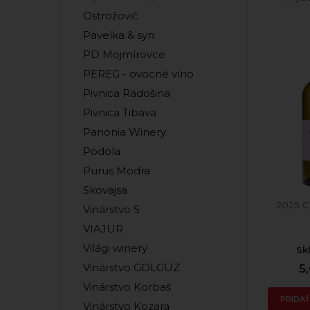
Ostrožovič
Pavelka & syn
PD Mojmírovce
PEREG - ovocné víno
Pivnica Radošina
Pivnica Tibava
Panonia Winery
Podola
Purus Modra
Skovajsa
2025 C
Vinárstvo S
VIAJUR
Világi winery
Sk
Vinárstvo GOLGUZ
5
Vinárstvo Korbaš
PRIDAŤ
Vinárstvo Kozara