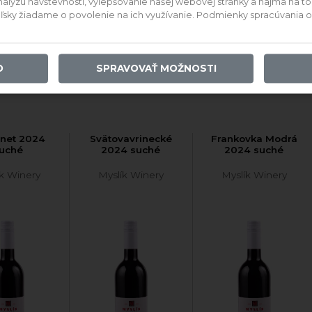
ýzu návštevnosti, vylepšovanie našej webovej stránky a najmä na to, a
teľsky žiadame o povolenie na ich využívanie. Podmienky spracúvania
ladom
Skladom
Skladom
,92 €
4,97 €
4,97 €
O
SPRAVOVAŤ MOŽNOSTI
 DO KOŠÍKA
PRIDAŤ DO KOŠÍKA
PRIDAŤ DO KOŠÍKA
rnet 2024
Svätovavrinecké
Frankovka Modrá
uché
2024 suché
2024 suché
ík Winery
Myslík Winery
Myslík Winery