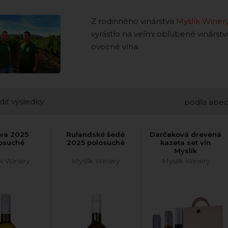
Z rodinného vinárstva
Myslík Winer
vyrástlo na veľmi obľúbené vinárstv
ovocné vína.
diť výsledky:
podľa abe
va 2025
Rulandské šedé
Darčeková drevená
osuché
2025 polosuché
kazeta set vín
Myslík
ík Winery
Myslík Winery
Myslík Winery