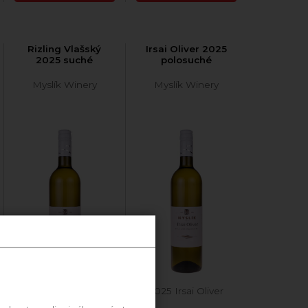
Rizling Vlašský
Irsai Oliver 2025
2025 suché
polosuché
Myslík Winery
Myslík Winery
2025 Rizling Vlašský
2025 Irsai Oliver