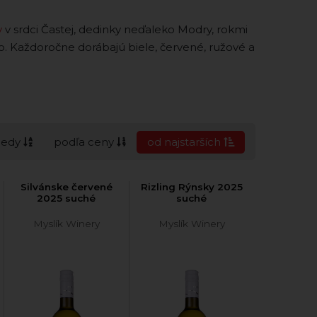
y
v srdci Častej, dedinky neďaleko Modry, rokmi
o. Každoročne dorábajú biele, červené, ružové a
cedy
podľa ceny
od najstarších
Silvánske červené
Rizling Rýnsky 2025
2025 suché
suché
Myslík Winery
Myslík Winery