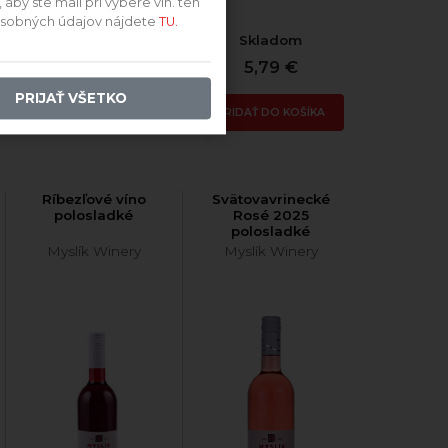
by ste mali pri výbere vín. ten
 osobných údajov nájdete
TU.
Skladom
Skladom
4,97 €
5,79 €
PRIJAŤ VŠETKO
PRIDAŤ DO KOŠÍKA
PRIDAŤ DO KOŠÍKA
Ríbezľové víno
Svätovavrinecké
polosladké
Rosé 2025
polosladké
Myslík Winery
Myslík Winery