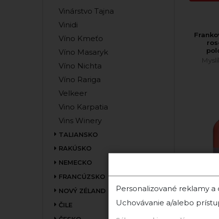
Vinárstvo Tajna
Vinidi
Franko
Víno Kmeťo
ros
pol
Víno Masaryk
Mysl
Víno Nichta
Víno Rariga
Velkeer
Vino Karpatia
Vins Winery
TALIANSKO
RAKÚSKO
NEMECKO
FRANCÚZSKO
Personalizované reklamy a
NOVÝ ZÉLAND
Uchovávanie a/alebo prístu
ČILE
2025 
M