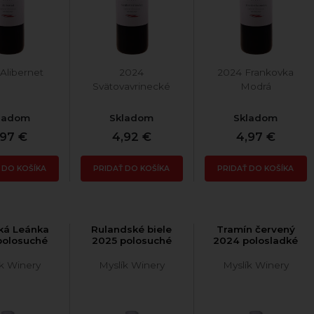
Alibernet
2024
2024 Frankovka
Svätovavrinecké
Modrá
ladom
Skladom
Skladom
,97 €
4,92 €
4,97 €
 DO KOŠÍKA
PRIDAŤ DO KOŠÍKA
PRIDAŤ DO KOŠÍKA
ká Leánka
Rulandské biele
Tramín červený
polosuché
2025 polosuché
2024 polosladké
ík Winery
Myslík Winery
Myslík Winery