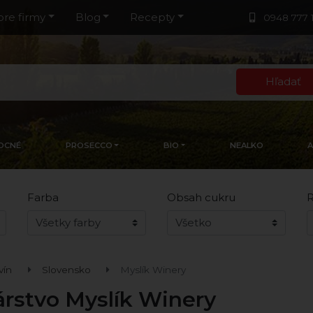
pre firmy
Blog
Recepty
0948 777 
Hľadať
OCNÉ
PROSECCO
BIO
NEALKO
Farba
Obsah cukru
R
vín
Slovensko
Myslík Winery
árstvo Myslík Winery