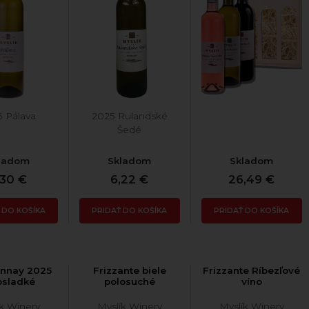
5 Pálava
2025 Rulandské
Šedé
ladom
Skladom
Skladom
,30 €
6,22 €
26,49 €
 DO KOŠÍKA
PRIDAŤ DO KOŠÍKA
PRIDAŤ DO KOŠÍKA
nnay 2025
Frizzante biele
Frizzante Ríbezľové
osladké
polosuché
víno
ík Winery
Myslík Winery
Myslík Winery