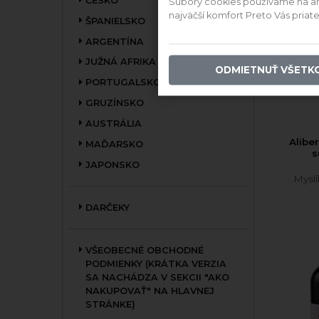
ČESKO
Súbory cookies používame na anal
najväčší komfort Preto Vás pria
ŠPANIELSKO
Sk
ARGENTÍNA
4
JUŽNÁ AFRIKA
ODMIETNUŤ VŠETK
PRIDAŤ
PORTUGALSKO
GRUZÍNSKO
AUSTRÁLIA
Alibe
MAĎARSKO
s
JAPONSKO
Mysl
DARČEKY
VŠEOBECNÉ OBCHODNÉ
PODMIENKY (KRÁTKA VERZIA
SA NACHÁDZA V SEKCII "AKO
NAKUPOVAŤ" NA HLAVNEJ
STRÁNKE)