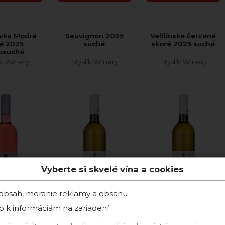
vka Modrá
Sauvignon 2025
Veltlínske červené
é 2025
suché
skoré 2025 suché
osuché
ík Winery
Myslík Winery
Myslík Winery
Vyberte si skvelé vína a cookies
 obsah, meranie reklamy a obsahu
p k informáciám na zariadení
Frankovka
2025 Sauvignon
2025 Veltlínske
odrá
Blanc
červené skoré