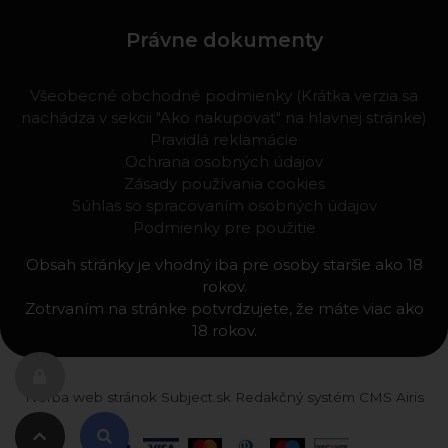
Právne dokumenty
Všeobecné obchodné podmienky (Krátka verzia sa
nachádza v sekcii "Ako nakupovať" na hlavnej stránke)
Pravidlá reklamácie
Ochrana osobných údajov
Zásady používania cookies
Súhlas so spracovaním osobných údajov
Podmienky pre použitie
Obsah stránky je vhodný iba pre osoby staršie ako 18
rokov.
Zotrvaním na stránke potvrdzujete, že máte viac ako
18 rokov.
Tvorba web stránok
Subject.sk
Redakčný systém
CMS Airis