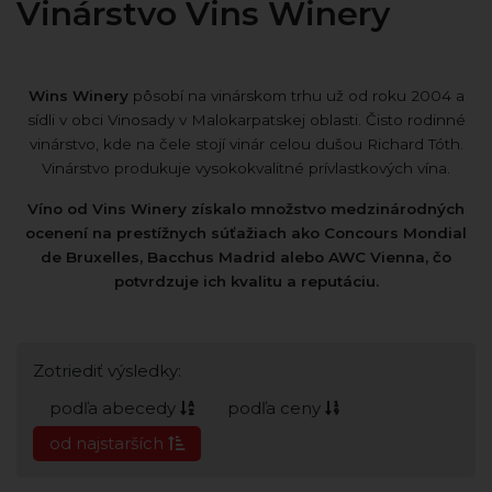
Vinárstvo Vins Winery
Wins Winery
pôsobí na vinárskom trhu už od roku 2004 a
sídli v obci Vinosady v Malokarpatskej oblasti. Čisto rodinné
vinárstvo, kde na čele stojí vinár celou dušou Richard Tóth.
Vinárstvo produkuje vysokokvalitné prívlastkových vína.
Víno od Vins Winery získalo množstvo medzinárodných
ocenení na prestížnych súťažiach ako Concours Mondial
de Bruxelles, Bacchus Madrid alebo AWC Vienna, čo
potvrdzuje ich kvalitu a reputáciu.
Zotriediť výsledky:
podľa abecedy
podľa ceny
od najstarších