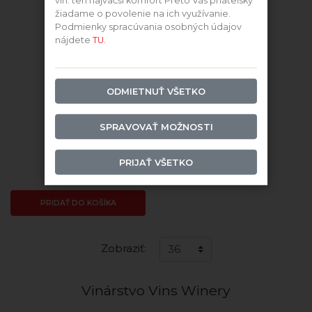
vín. ten najväčší komfort Preto Vás priateľsky
žiadame o povolenie na ich využívanie.
Podmienky spracúvania osobných údajov
nájdete
TU.
ODMIETNUŤ VŠETKO
2022 Pálava
SPRAVOVAŤ MOŽNOSTI
Skladom
PRIJAŤ VŠETKO
13,64 €
PRIDAŤ DO KOŠÍKA
Zobraziť:
Vinárstvo Vins Winery