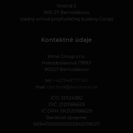
Viničná 5
900 27 Bernolákovo
(zadný vchod polyfunkčnej budovy Coop)
Kontaktné údaje
Wine Group s.r.o.
Hviezdoslavová 1789/1
90027 Bernolákovo
tel:
+421948777140
mail:
obchod@jasomvino.sk
IČO: 50124382
DIČ: 2120186629
IČ DPH: SK2120186629
Bankové spojenie:
SK9411000000002942018027