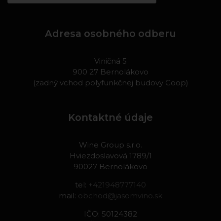
Adresa osobného odberu
Viničná 5
900 27 Bernolákovo
(zadný vchod polyfunkčnej budovy Coop)
Kontaktné údaje
Wine Group s.r.o.
Hviezdoslavová 1789/1
90027 Bernolákovo
tel:
+421948777140
mail:
obchod@jasomvino.sk
IČO: 50124382