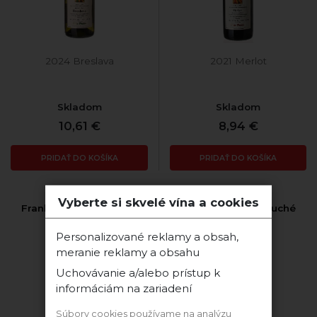
2024 Breslava
2021 Merlot
Skladom
Skladom
10,61 €
8,94 €
PRIDAŤ DO KOŠÍKA
PRIDAŤ DO KOŠÍKA
Vyberte si skvelé vína a cookies
Frankovka Modrá 2022
Sauvignon 2023 suché
suché
Personalizované reklamy a obsah,
Podola
Podola
meranie reklamy a obsahu
Uchovávanie a/alebo prístup k
informáciám na zariadení
Súbory cookies používame na analýzu