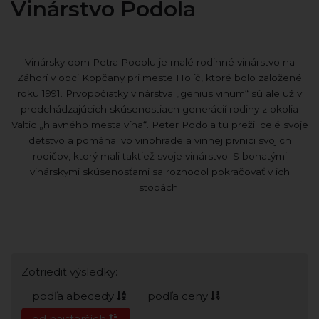
Vinárstvo Podola
Vinársky dom Petra Podolu je malé rodinné vinárstvo na
Záhorí v obci Kopčany pri meste Holíč, ktoré bolo založené
roku 1991. Prvopočiatky vinárstva „genius vinum“ sú ale už v
predchádzajúcich skúsenostiach generácií rodiny z okolia
Valtic „hlavného mesta vína“. Peter Podola tu prežil celé svoje
detstvo a pomáhal vo vinohrade a vinnej pivnici svojich
rodičov, ktorý mali taktiež svoje vinárstvo. S bohatými
vinárskymi skúsenosťami sa rozhodol pokračovať v ich
stopách.
Zotriediť výsledky:
podľa abecedy
podľa ceny
od najstarších