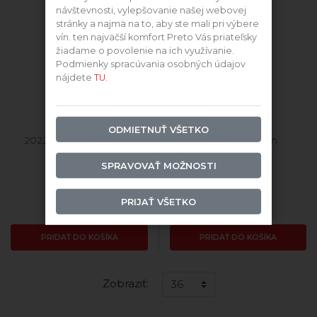
návštevnosti, vylepšovanie našej webovej
stránky a najmä na to, aby ste mali pri výbere
vín. ten najväčší komfort Preto Vás priateľsky
žiadame o povolenie na ich využívanie.
Podmienky spracúvania osobných údajov
nájdete
TU.
ODMIETNUŤ VŠETKO
2022 Frankovka Modrá
2023 Sauvignon
SPRAVOVAŤ MOŽNOSTI
Skladom
Skladom
PRIJAŤ VŠETKO
8,44 €
9,09 €
PRIDAŤ DO KOŠÍKA
PRIDAŤ DO KOŠÍKA
Zobraziť: