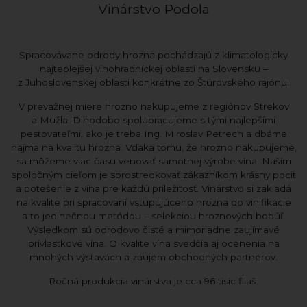
Vinárstvo Podola
Spracovávane odrody hrozna pochádzajú z klimatologicky
najteplejšej vinohradníckej oblasti na Slovensku –
z Juhoslovenskej oblasti konkrétne zo Štúrovského rajónu.
V prevažnej miere hrozno nakupujeme z regiónov Strekov
a Mužla. Dlhodobo spolupracujeme s tými najlepšími
pestovateľmi, ako je treba Ing. Miroslav Petrech a dbáme
najmä na kvalitu hrozna. Vďaka tomu, že hrozno nakupujeme,
sa môžeme viac času venovať samotnej výrobe vína. Naším
spoločným cieľom je sprostredkovať zákazníkom krásny pocit
a potešenie z vína pre každú príležitosť. Vinárstvo si zakladá
na kvalite pri spracovaní vstupujúceho hrozna do vinifikácie
a to jedinečnou metódou – selekciou hroznových bobúľ.
Výsledkom sú odrodovo čisté a mimoriadne zaujímavé
prívlastkové vína. O kvalite vína svedčia aj ocenenia na
mnohých výstavách a záujem obchodných partnerov.
Ročná produkcia vinárstva je cca 96 tisíc fliaš.