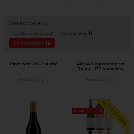
Zotriediť výsledky:
podľa abecedy
podľa ceny
od najstarších
Pinot Noir 2022 suché
AKCIA Degustačný set
Tajna - TIP someliéra
Vinárstvo Tajna
Vinárstvo Tajna
AKCIOVÁ CENA
Akcia -10,00 €