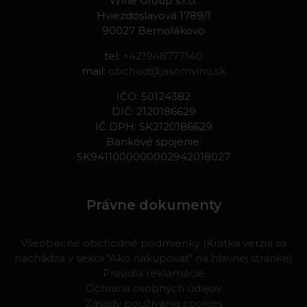
Wine Group s.r.o.
Hviezdoslavová 1789/1
90027 Bernolákovo
tel:
+421948777140
mail:
obchod@jasomvino.sk
IČO: 50124382
DIČ: 2120186629
IČ DPH: SK2120186629
Bankové spojenie:
SK9411000000002942018027
Právne dokumenty
Všeobecné obchodné podmienky (Krátka verzia sa
nachádza v sekcii "Ako nakupovať" na hlavnej stránke)
Pravidlá reklamácie
Ochrana osobných údajov
Zásady používania cookies