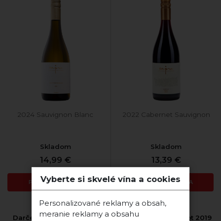
2024 Sauvignon Blanc
2022 Cabernet Sauvignon
Skladom
Skladom
14,99 €
13,39 €
Vyberte si skvelé vína a cookies
PRIDAŤ DO KOŠÍKA
PRIDAŤ DO KOŠÍKA
Personalizované reklamy a obsah,
meranie reklamy a obsahu
Darčekový Blue set víno
Maxx reserva Merlot 2019