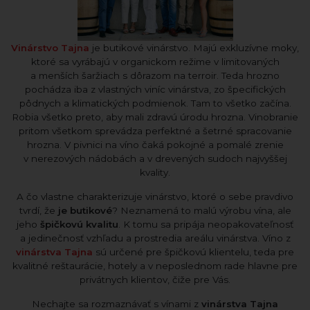
Vinárstvo Tajna
je butikové vinárstvo. Majú exkluzívne moky,
ktoré sa vyrábajú v organickom režime v limitovaných
a menších šaržiach s dôrazom na terroir. Teda hrozno
pochádza iba z vlastných viníc vinárstva, zo špecifických
pôdnych a klimatických podmienok. Tam to všetko začína.
Robia všetko preto, aby mali zdravú úrodu hrozna. Vinobranie
pritom všetkom sprevádza perfektné a šetrné spracovanie
hrozna. V pivnici na víno čaká pokojné a pomalé zrenie
v nerezových nádobách a v drevených sudoch najvyššej
kvality.
A čo vlastne charakterizuje vinárstvo, ktoré o sebe pravdivo
tvrdí, že
je butikové
? Neznamená to malú výrobu vína, ale
jeho
špičkovú kvalitu
. K tomu sa pripája neopakovateľnosť
a jedinečnosť vzhľadu a prostredia areálu vinárstva. Víno z
vinárstva Tajna
sú určené pre špičkovú klientelu, teda pre
kvalitné reštaurácie, hotely a v neposlednom rade hlavne pre
privátnych klientov, čiže pre Vás.
Nechajte sa rozmaznávať s vínami z
vinárstva Tajna