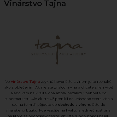
Vinárstvo Tajna
Vo
vinárstve Tajna
zvyknú hovoriť, že s vínom je to rovnaké
ako s oblečením. Ak nie ste znalcom vína a chcete si len vypiť
alebo vám na kvalite vína až tak nezáleží, vbehnete do
supermarketu. Ale ak ste už prenikli do krásneho sveta vína a
ste na to hrdí, pôjdete do
obchodu s vínom
. Čiže do
vinárskeho butiku, kde vsadíte na kvalitu a jedinečnosť vína,
na ktoré sa nedočkavo tešíte, aby ste si ho v pokoji naliali.