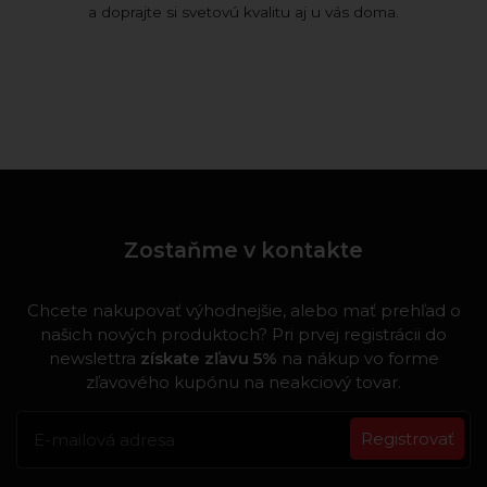
a doprajte si svetovú kvalitu aj u vás doma.
Zostaňme v kontakte
Chcete nakupovať výhodnejšie, alebo mať prehľad o
našich nových produktoch? Pri prvej registrácii do
newslettra
získate zľavu 5%
na nákup vo forme
zľavového kupónu na neakciový tovar.
Registrovať