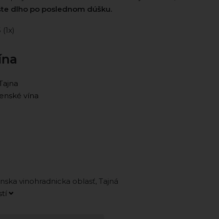
šte dlho po poslednom dúšku.
5 (1x)
ína
Tajna
enské vína
anska vinohradnicka oblasť, Tajná
stí