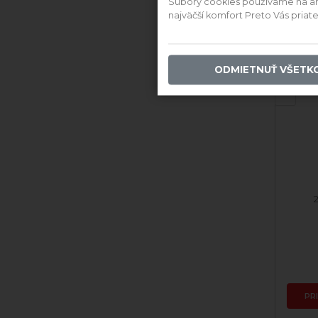
Súbory cookies používame na anal
najväčší komfort Preto Vás pria
‹
ODMIETNUŤ VŠETK
2021 Merlot
Skladom
9,80 €
PRIDAŤ DO KOŠÍKA
PR