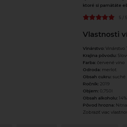
ktoré si pamätáte e
5 / 
Vlastnosti v
Vinárstvo:
Vinárstvo 
Krajina pôvodu:
Slov
Farba:
červené víno
Odroda:
merlot
Obsah cukru:
suché
Ročník:
2019
Objem:
0,750l
Obsah alkoholu:
14%
Pôvod hrozna:
Nitri
Zobraziť viac vlastno