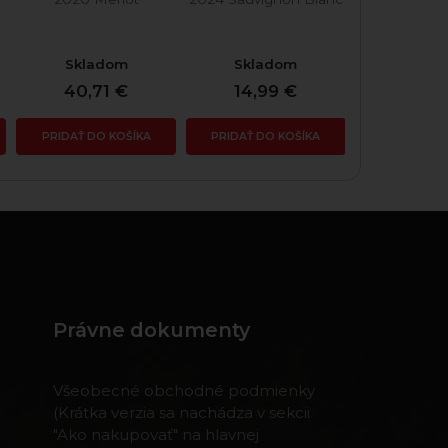
Skladom
Skladom
Skla
40,71 €
14,99 €
12,9
PRIDAŤ DO KOŠÍKA
PRIDAŤ DO KOŠÍKA
PRIDAŤ DO
Právne dokumenty
Všeobecné obchodné podmienky
(Krátka verzia sa nachádza v sekcii
"Ako nakupovať" na hlavnej