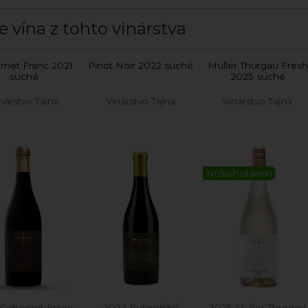
e vína z tohto vinárstva
rnet Franc 2021
Pinot Noir 2022 suché
Müller Thurgau Fresh
suché
2025 suché
nárstvo Tajna
Vinárstvo Tajna
Vinárstvo Tajna
Nízkohistamín
 Cabernet Franc
2022 Rulandské
2025 Müller Thurgau