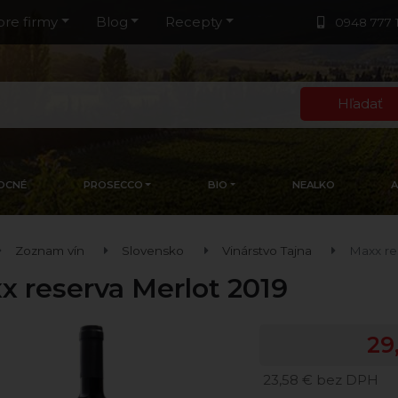
pre firmy
Blog
Recepty
0948 777 
Hľadať
OCNÉ
PROSECCO
BIO
NEALKO
Zoznam vín
Slovensko
Vinárstvo Tajna
Maxx re
x reserva Merlot 2019
29
23,58 € bez DPH