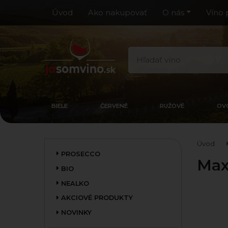
Úvod
Ako nakupovať
O nás
Víno 
BIELE
ČERVENÉ
RUŽOVÉ
OV
Úvod
PROSECCO
Max
BIO
NEALKO
AKCIOVÉ PRODUKTY
NOVINKY