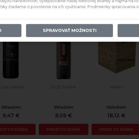
ýzu návštevnosti, vylepšovanie našej webovej stránky a najmä na to, a
teľsky žiadame o povolenie na ich využívanie. Podmienky spracúvania
O
SPRAVOVAŤ MOŽNOSTI
2024 Merlot
2022 Merlot
Merlot
Skladom
Skladom
Skladom
9,47 €
8,59 €
18,12 €
IDAŤ DO KOŠÍKA
PRIDAŤ DO KOŠÍKA
PRIDAŤ DO KOŠÍKA