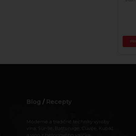
Skladom
17,20 €
PRIDAŤ DO KOŠÍKA
PR
Blog
/
Recepty
Moderné a tradičné techniky výroby
vína: Sur-lie, Battonage, Cuvée, Kupáž
a víno z betónového vajíčka