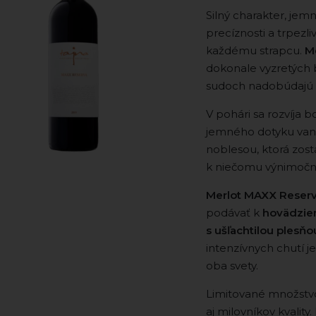
Silný charakter, jem
precíznosti a trpezli
každému strapcu.
M
dokonale vyzretých 
sudoch nadobúdajú 
V pohári sa rozvíja 
jemného dotyku vanil
noblesou, ktorá zost
k niečomu výnimoč
Merlot MAXX Reser
podávať k
hovädzie
s ušľachtilou plesňo
intenzívnych chutí j
oba svety.
Limitované množstvo
aj milovníkov kvality