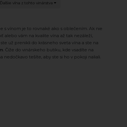
Ďalšie vína z tohto vinárstva
že s vínom je to rovnaké ako s oblečením. Ak nie
iť alebo vám na kvalite vína až tak nezáleží,
te už prenikli do krásneho sveta vína a ste na
om
. Čiže do vinárskeho butiku, kde vsadíte na
a nedočkavo tešíte, aby ste si ho v pokoji naliali.