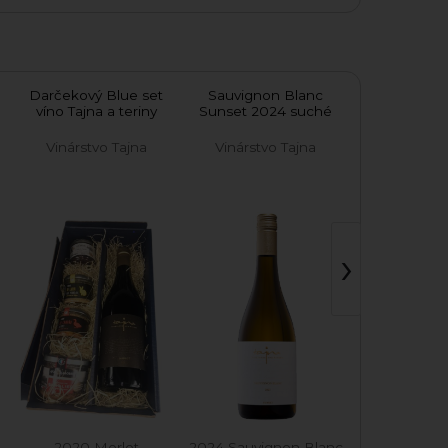
Darčekový Blue set
Sauvignon Blanc
Cabernet Fr
víno Tajna a teriny
Sunset 2024 suché
2025 pol
Vinárstvo Tajna
Vinárstvo Tajna
Vinárstvo
›
Nízkohistam
2020 Merlot
2024 Sauvignon Blanc
2025 Cabern