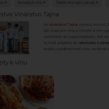
tvo
Recepty k vínu
Ďalšie vína tejto odrody
stvo Vinárstvo Tajna
Vo
vinárstve Tajna
zvyknú hovoriť, 
ste znalcom vína a chcete si len vyp
vbehnete do supermarketu. Ale ak s
to hrdí, pôjdete do
obchodu s vín
kvalitu a jedinečnosť vína, na ktoré s
pty k vínu