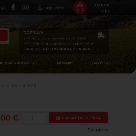
0.00 €
140
Moje konto
0
ks
DOPRAVA
2,40 € pri objednávke nad 30,00 €
ZADARMO pri objednávke nad 49,00 €
OKRES SENEC DOPRAVA ZDARMA
AKCIOVÉ PRODUKTY
NOVINKY
DARČEKY
serva Merlot 2019
,00 €
PRIDAŤ DO KOŠÍKA
Skladom