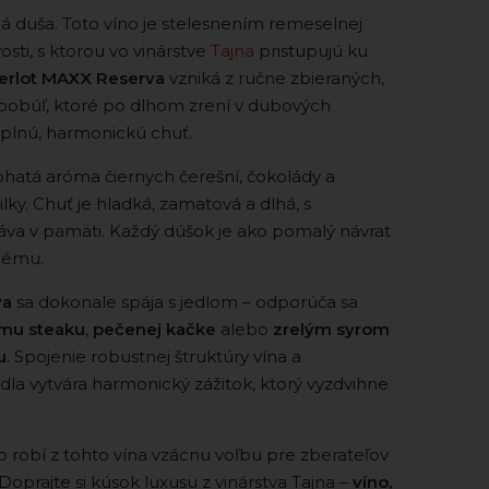
ná duša. Toto víno je stelesnením remeselnej
vosti, s ktorou vo vinárstve
Tajna
pristupujú ku
erlot MAXX Reserva
vzniká z ručne zbieraných,
bobúľ, ktoré po dlhom zrení v dubových
plnú, harmonickú chuť.
bohatá aróma čiernych čerešní, čokolády a
ky. Chuť je hladká, zamatová a dlhá, s
áva v pamäti. Každý dúšok je ako pomalý návrat
nému.
va
sa dokonale spája s jedlom – odporúča sa
mu steaku
,
pečenej kačke
alebo
zrelým syrom
u
. Spojenie robustnej štruktúry vína a
edla vytvára harmonický zážitok, ktorý vyzdvihne
 robí z tohto vína vzácnu voľbu pre zberateľov
. Doprajte si kúsok luxusu z vinárstva Tajna –
víno,