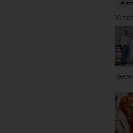
Vinárs
Vinár
Rece