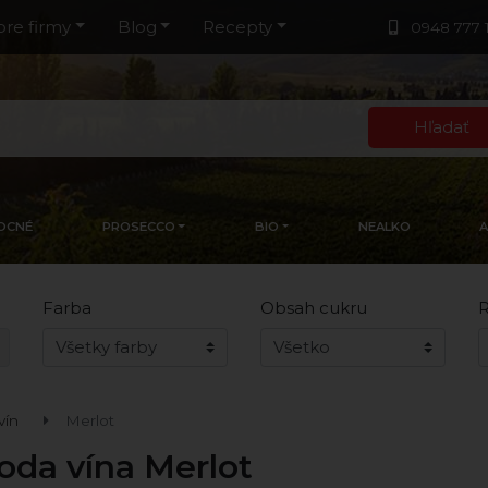
pre firmy
Blog
Recepty
0948 777 
Hľadať
OCNÉ
PROSECCO
BIO
NEALKO
Farba
Obsah cukru
R
vín
Merlot
oda vína Merlot