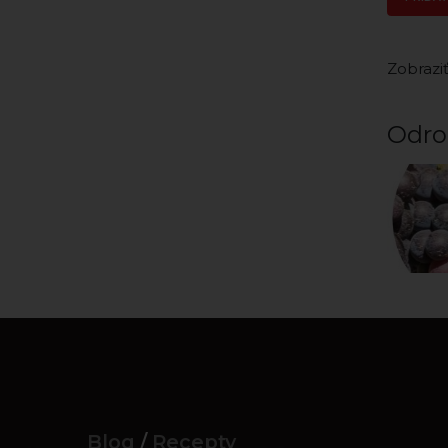
Zobraziť
Odro
Blog
/
Recepty