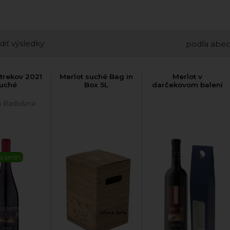
diť výsledky:
podľa abe
Strekov 2021
Merlot suché Bag in
Merlot v
uché
Box 5L
darčekovom balení
a Radošina
stamín