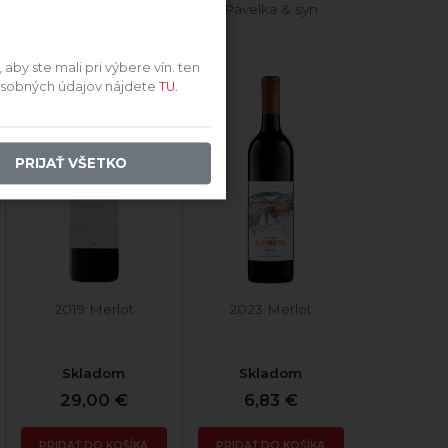
Vinárstvo Tajna
Pavelka & syn
by ste mali pri výbere vín. ten
 osobných údajov nájdete
TU.
PRIJAŤ VŠETKO
2019 Merlot
2023 Merlot
Skladom
Skladom
29,00 €
6,83 €
PRIDAŤ DO KOŠÍKA
PRIDAŤ DO KOŠÍKA