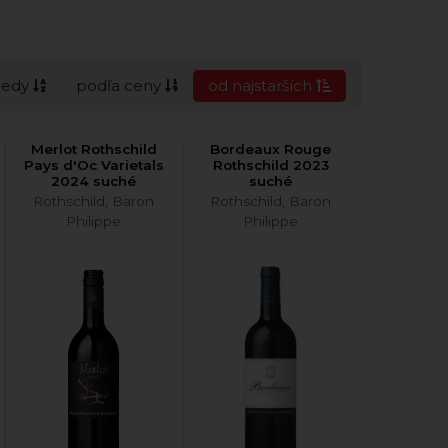
cedy
podľa ceny
od najstarších
Merlot Rothschild
Bordeaux Rouge
Pays d'Oc Varietals
Rothschild 2023
2024 suché
suché
Rothschild, Baron
Rothschild, Baron
Philippe
Philippe