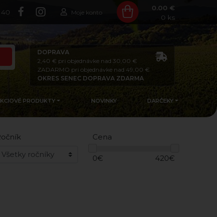
0.00 €
140
Moje konto
0
ks
DOPRAVA
2,40 € pri objednávke nad 30,00 €
ZADARMO pri objednávke nad 49,00 €
OKRES SENEC DOPRAVA ZDARMA
AKCIOVÉ PRODUKTY
NOVINKY
DARČEKY
očník
Cena
0
€
420
€