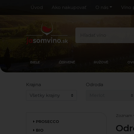
Úvod
Ako nakupovať
O nás
Víno 
BIELE
ČERVENÉ
RUŽOVÉ
OV
Krajina
Odroda
Zoznam 
PROSECCO
Odr
BIO