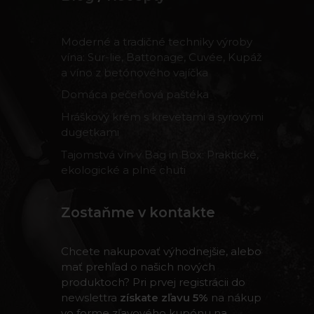
Moderné a tradičné techniky výroby
vína: Sur-lie, Battonage, Cuvée, Kupáž
a víno z betónového vajíčka
Domáca pečeňová paštéka
Hráškový krém s krevetami a syrovými
dugetkami
Tajomstvá vín v Bag in Box: Praktické,
ekologické a plné chuti
Zostaňme v kontakte
Chcete nakupovať výhodnejšie, alebo
mať prehľad o našich nových
produktoch? Pri prvej registrácii do
newslettra
získate zľavu 5%
na nákup
vo forme zľavového kupónu na