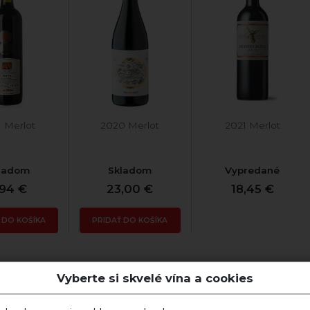
1 Merlot
2020 Merlot
2021 Merlot
ladom
Skladom
Vypredané
,94 €
23,00 €
18,45 €
 DO KOŠÍKA
PRIDAŤ DO KOŠÍKA
Vyberte si skvelé vína a cookies
s Merlot
Merlot 2022 suché
Darčekový Blue set
lassic
víno Tajna a teriny