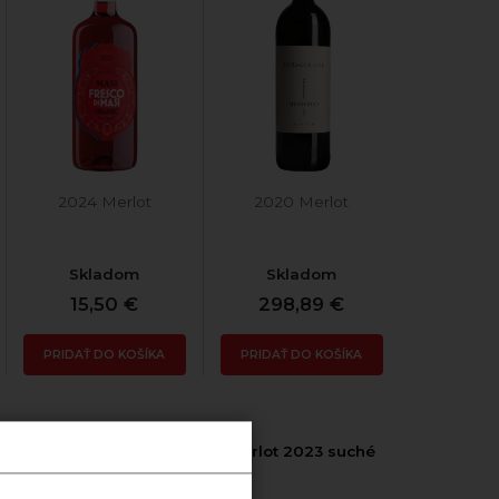
2024 Merlot
2020 Merlot
Skladom
Skladom
15,50 €
298,89 €
PRIDAŤ DO KOŠÍKA
PRIDAŤ DO KOŠÍKA
Maxx reserva
Merlot 2023 suché
Merlot 2019