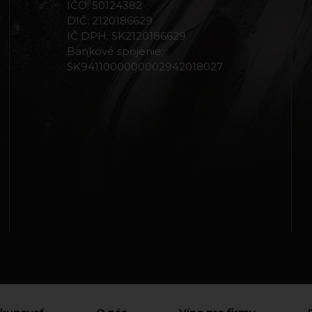
IČO: 50124382
DIČ: 2120186629
IČ DPH: SK2120186629
Bankové spojenie:
SK9411000000002942018027