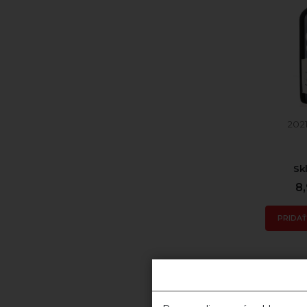
202
Sk
8
PRIDAŤ
Monte
C