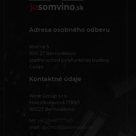
Adresa osobného odberu
Viničná 5
900 27 Bernolákovo
(zadný vchod polyfunkčnej budovy
Coop)
Kontaktné údaje
Wine Group s.r.o.
Hviezdoslavová 1789/1
90027 Bernolákovo
tel:
+421948777140
mail:
obchod@jasomvino.sk