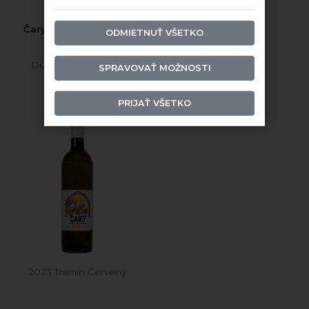
Čary polosladké 2023
ODMIETNUŤ VŠETKO
Durgala & Budinský
SPRAVOVAŤ MOŽNOSTI
PRIJAŤ VŠETKO
2023 Tramín Červený