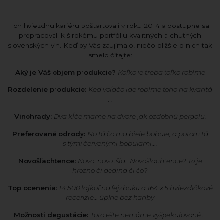
Ich hviezdnu kariéru odštartovali v roku 2014 a postupne sa
prepracovali k širokému portfóliu kvalitných a chutných
slovenských vín. Keď by Vás zaujímalo, niečo bližšie o nich tak
smelo čítajte:
Aký je Váš objem produkcie?
Koľko je treba toľko robíme
Rozdelenie produkcie:
Keď voľačo ide robíme toho na kvantá
...
Vinohrady:
Dva kĺče mame na dvore jak ozdobnú pergolu.
Preferované odrody:
No tá čo ma biele bobule, a potom tá
s tými červenými bobulami….
Novošľachtence:
Novo..novo..šla.. Novošlachtence? To je
hrozno či dedina či čo?
Top ocenenia:
14 500 lajkof na fejzbuku a 164 x 5 hviezdičkové
recenzie… úplne bez hanby
Možnosti degustácie:
Toto ešte nemáme vyšpekulované….