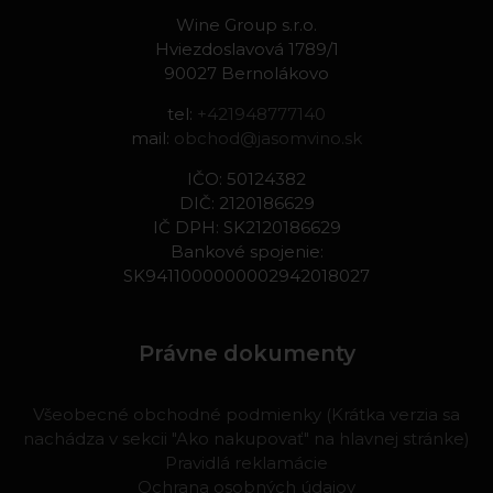
Wine Group s.r.o.
Hviezdoslavová 1789/1
90027 Bernolákovo
tel:
+421948777140
mail:
obchod@jasomvino.sk
IČO: 50124382
DIČ: 2120186629
IČ DPH: SK2120186629
Bankové spojenie:
SK9411000000002942018027
Právne dokumenty
Všeobecné obchodné podmienky (Krátka verzia sa
nachádza v sekcii "Ako nakupovať" na hlavnej stránke)
Pravidlá reklamácie
Ochrana osobných údajov