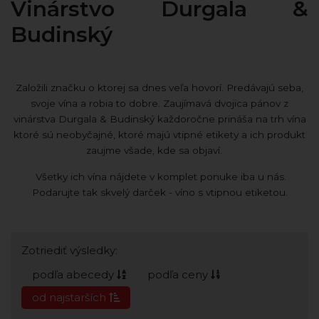
Vinárstvo Durgala &
Budinský
Založili značku o ktorej sa dnes veľa hovorí. Predávajú seba,
svoje vína a robia to dobre. Zaujímavá dvojica pánov z
vinárstva Durgala & Budinský každoročne prináša na trh vína
ktoré sú neobyčajné, ktoré majú vtipné etikety a ich produkt
zaujme všade, kde sa objaví.
Všetky ich vína nájdete v komplet ponuke iba u nás.
Podarujte tak skvelý darček - víno s vtipnou etiketou.
Zotriediť výsledky:
podľa abecedy
podľa ceny
od najstarších