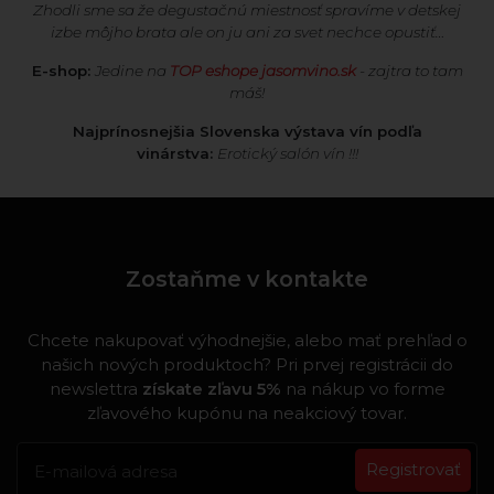
Zhodli sme sa že degustačnú miestnosť spravíme v detskej
izbe môjho brata ale on ju ani za svet nechce opustiť…
E-shop:
Jedine na
TOP eshope jasomvino.sk
- zajtra to tam
máš!
Najprínosnejšia Slovenska výstava vín podľa
vinárstva:
Erotický salón vín !!!
Zostaňme v kontakte
Chcete nakupovať výhodnejšie, alebo mať prehľad o
našich nových produktoch? Pri prvej registrácii do
newslettra
získate zľavu 5%
na nákup vo forme
zľavového kupónu na neakciový tovar.
Registrovať