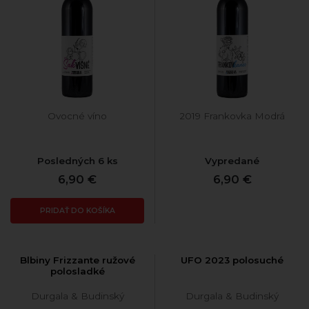
Ovocné víno
2019 Frankovka Modrá
Posledných 6 ks
Vypredané
6,90 €
6,90 €
PRIDAŤ DO KOŠÍKA
Blbiny Frizzante ružové
UFO 2023 polosuché
polosladké
Durgala & Budinský
Durgala & Budinský