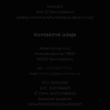
Viničná 5
900 27 Bernolákovo
(zadný vchod polyfunkčnej budovy Coop)
Kontaktné údaje
Wine Group s.r.o.
Hviezdoslavová 1789/1
90027 Bernolákovo
tel:
+421948777140
mail:
obchod@jasomvino.sk
IČO: 50124382
DIČ: 2120186629
IČ DPH: SK2120186629
Bankové spojenie:
SK9411000000002942018027