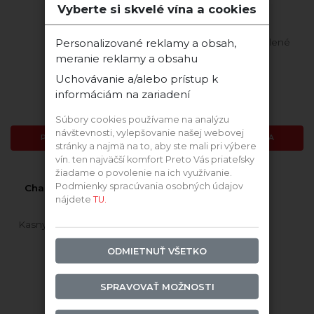
Vyberte si skvelé vína a cookies
2023 Dunaj
2022 Veltlínske Zelené
Personalizované reklamy a obsah,
meranie reklamy a obsahu
Uchovávanie a/alebo prístup k
Skladom
Skladom
informáciám na zariadení
22,73 €
14,18 €
Súbory cookies používame na analýzu
návštevnosti, vylepšovanie našej webovej
PRIDAŤ DO KOŠÍKA
PRIDAŤ DO KOŠÍKA
stránky a najmä na to, aby ste mali pri výbere
vín. ten najväčší komfort Preto Vás priateľsky
žiadame o povolenie na ich využívanie.
Podmienky spracúvania osobných údajov
Chadonnay BIO 2024
suché
nájdete
TU.
Kasnyik rodinné vinárstvo
ODMIETNUŤ VŠETKO
SPRAVOVAŤ MOŽNOSTI
BIO