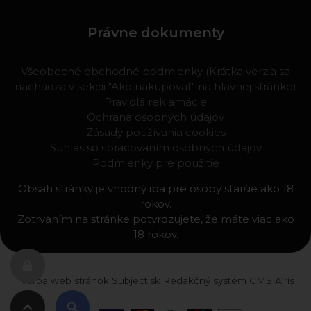
Právne dokumenty
Všeobecné obchodné podmienky (Krátka verzia sa
nachádza v sekcii "Ako nakupovať" na hlavnej stránke)
Pravidlá reklamácie
Ochrana osobných údajov
Zásady používania cookies
Súhlas so spracovaním osobných údajov
Podmienky pre použitie
Obsah stránky je vhodný iba pre osoby staršie ako 18
rokov.
Zotrvaním na stránke potvrdzujete, že máte viac ako
18 rokov.
Tvorba web stránok
Subject.sk
Redakčný systém
CMS Airis