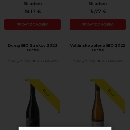
Skladom
Skladom
18,17 €
15,77 €
PRIDAŤ DO KOŠÍKA
PRIDAŤ DO KOŠÍKA
Dunaj BIO Strekov 2023
Veltlínske zelené BIO 2022
suché
suché
Kasnyik rodinné vinárstvo
Kasnyik rodinné vinárstvo
BIO
BIO