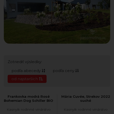
Zotriediť výsledky:
podľa abecedy
podľa ceny
od najstarších
Frankovka modrá Rosé
Mária Cuvée, Strekov 2022
Bohemian Dog Schiller BIO
suché
Kasnyik rodinné vinárstvo
Kasnyik rodinné vinárstvo