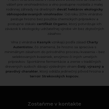
vášeň pre vinohradníctvo a víno postupne rozrástla z malej
rodinnej záhrady na dnešných
deväť hektárov ekologicky
obhospodarovaných vinohradov
. Od roku 2014 vinárstvo
pestuje hrozno bez použitia chemických prípravkov a
postupne získalo
certifikát Organic
, ktorý potvrdzuje ich
záväzok k ekologicky udržateľnej výrobe vín bez zbytočných
zásahov.
Vína z vinárstva
Kasnyik
vznikajú podľa zásad
Charty
Autentistov
, čo znamená, že hrozno sa spracúva s
minimálnym zásahom do prírodného procesu kvasenia – bez
selektovaných kvasiniek, enzýmov či iných umelých
prípravkov. Spontánne fermentácie a zrenie v tradičných
drevených sudoch dávajú výsledným vínam
čistý, výrazný a
pravdivý charakter
, ktorý odráža jedinečný pôvod hrozna a
terroir Strekovských kopcov.
Zostaňme v kontakte