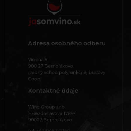
Adresa osobného odberu
Viničná 5
900 27 Bernolákovo
(zadný vchod polyfunkčnej budovy
Coop)
Kontaktné údaje
Wine Group s.r.o.
Hviezdoslavová 1789/1
90027 Bernolákovo
tel:
+421948777140