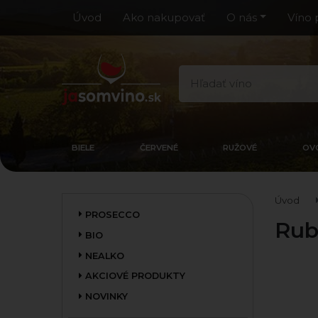
Úvod
Ako nakupovať
O nás
Víno 
BIELE
ČERVENÉ
RUŽOVÉ
OV
Úvod
PROSECCO
Rub
BIO
NEALKO
AKCIOVÉ PRODUKTY
NOVINKY