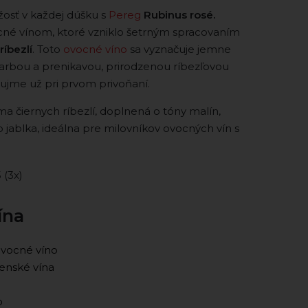
žosť v každej dúšku s
Pereg
Rubinus rosé.
né vínom, ktoré vzniklo šetrným spracovaním
ríbezlí
. Toto
ovocné víno
sa vyznačuje jemne
arbou a prenikavou, prirodzenou ríbezľovou
ujme už pri prvom privoňaní.
ma čiernych ríbezlí, doplnená o tóny malín,
 jablka, ideálna pre milovníkov ovocných vín s
5 (3x)
ína
vocné víno
enské vína
o