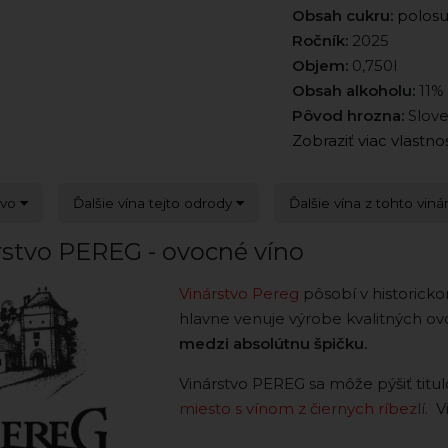
Obsah cukru:
polos
Ročník:
2025
Objem:
0,750l
Obsah alkoholu:
11%
Pôvod hrozna:
Slov
Zobraziť viac vlastno
tvo
Ďalšie vína tejto odrody
Ďalšie vína z tohto viná
rstvo PEREG - ovocné víno
Vinárstvo Pereg
pôsobí v historicko
hlavne venuje výrobe kvalitných ov
medzi absolútnu špičku.
Vinárstvo PEREG sa môže pýšiť tit
miesto s vínom z čiernych ríbezlí.
V