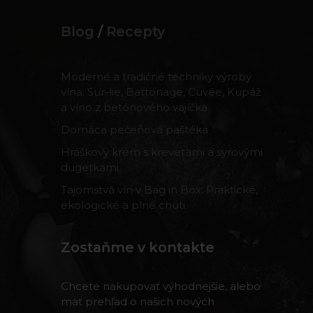
Blog
/
Recepty
Moderné a tradičné techniky výroby
vína: Sur-lie, Battonage, Cuvée, Kupáž
a víno z betónového vajíčka
Domáca pečeňová paštéka
Hráškový krém s krevetami a syrovými
dugetkami
Tajomstvá vín v Bag in Box: Praktické,
ekologické a plné chuti
Zostaňme v kontakte
Chcete nakupovať výhodnejšie, alebo
mať prehľad o našich nových