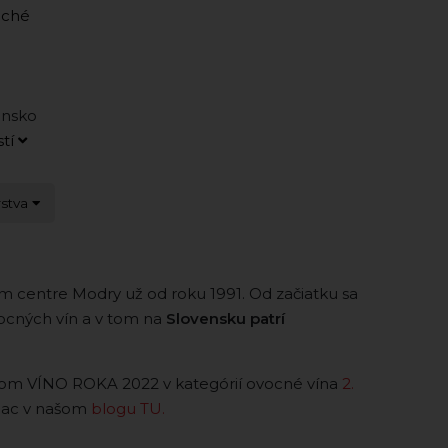
uché
ensko
stí
rstva
m centre Modry už od roku 1991. Od začiatku sa
ocných vín a v tom na
Slovensku patrí
ulom VÍNO ROKA 2022 v kategórií ovocné vína
2.
iac v našom
blogu TU.