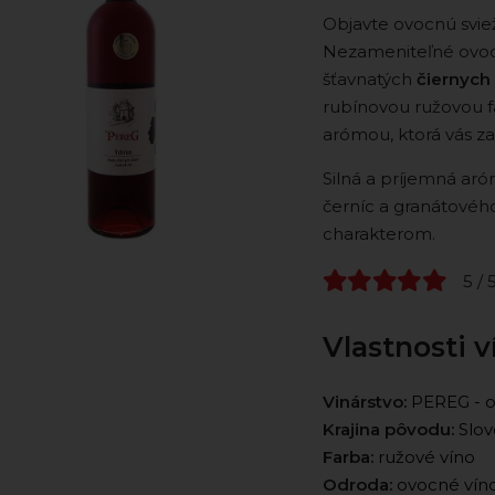
Objavte ovocnú svie
Nezameniteľné ovoc
šťavnatých
čiernych 
rubínovou ružovou f
arómou, ktorá vás za
Silná a príjemná aró
černíc a granátového
charakterom.
5 / 
Vlastnosti v
Vinárstvo:
PEREG - o
Krajina pôvodu:
Slov
Farba:
ružové víno
Odroda:
ovocné vín