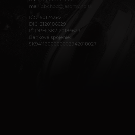
mail:
obchod@jasomvino.sk
IČO: 50124382
DIČ: 2120186629
IČ DPH: SK2120186629
Bankové spojenie:
SK9411000000002942018027