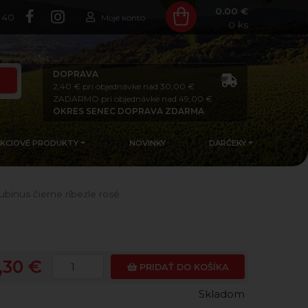
0.00 €
140
Moje konto
0
ks
DOPRAVA
2,40 € pri objednávke nad 30,00 €
ZADARMO pri objednávke nad 49,00 €
OKRES SENEC DOPRAVA ZDARMA
AKCIOVÉ PRODUKTY
NOVINKY
DARČEKY
ubinus čierne ríbezle rosé
,30 €
PRIDAŤ DO KOŠÍKA
Skladom