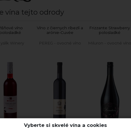
e vína tejto odrody
išňové víno
Víno z čiernych ríbezlí a
Frizzante Strawberry
polosladké
arónie-Cuvée
polosladké
yslík Winery
PEREG - ovocné víno
Miluron - ovocné vín
Vyberte si skvelé vína a cookies
Ovocné víno
Ovocné víno
Ovocné víno