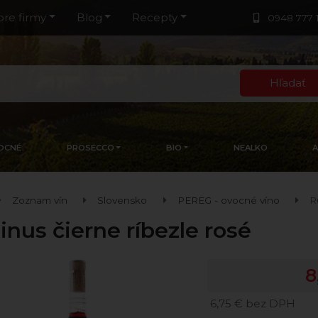
pre firmy
Blog
Recepty
0948 777 
Hľadať
OCNÉ
PROSECCO
BIO
NEALKO
Zoznam vín
Slovensko
PEREG - ovocné víno
R
inus čierne ríbezle rosé
8
6,75 € bez DPH