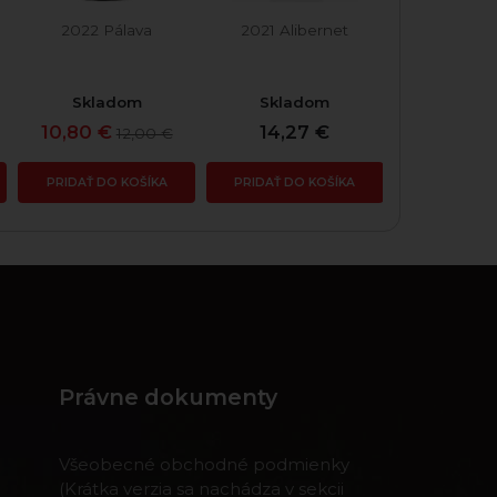
2022 Pálava
2021 Alibernet
2022 Ne
Skladom
Skladom
Skla
10,80 €
14,27 €
14,2
12,00 €
PRIDAŤ DO KOŠÍKA
PRIDAŤ DO KOŠÍKA
PRIDAŤ DO
Právne dokumenty
Všeobecné obchodné podmienky
(Krátka verzia sa nachádza v sekcii