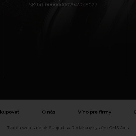
SK9411000000002942018027
akupovať
O nás
Víno pre firmy
Tvorba web stránok
Subject.sk
Redakčný systém
CMS Airis