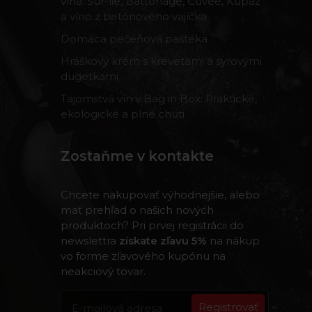
vína: Sur-lie, Battonage, Cuvée, Kupáž
a víno z betónového vajíčka
Domáca pečeňová paštéka
Hráškový krém s krevetami a syrovými
dugetkami
Tajomstvá vín v Bag in Box: Praktické,
ekologické a plné chuti
Zostaňme v kontakte
Chcete nakupovať výhodnejšie, alebo
mať prehľad o našich nových
produktoch? Pri prvej registrácii do
newslettra
získate zľavu 5%
na nákup
vo forme zľavového kupónu na
neakciový tovar.
Registrovať