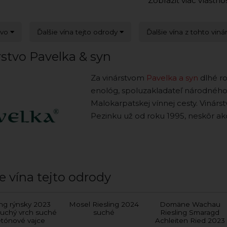
Zobraziť viac vlastno
tvo
Ďalšie vína tejto odrody
Ďalšie vína z tohto viná
stvo Pavelka & syn
Za vinárstvom
Pavelka a syn
dlhé rok
enológ, spoluzakladateľ národného
Malokarpatskej vínnej cesty. Vinár
Pezinku už od roku 1995, neskôr ak
e vína tejto odrody
ing rýnsky 2023
Mosel Riesling 2024
Domäne Wachau
uchý vrch suché
suché
Riesling Smaragd
tónové vajce
Achleiten Ried 2023