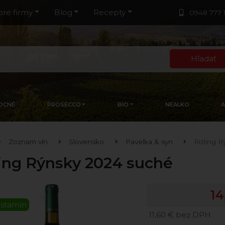
pre firmy
Blog
Recepty
0948 777 
Hľadať
OCNÉ
PROSECCO
BIO
NEALKO
Zoznam vín
Slovensko
Pavelka & syn
Rizling 
ling Rýnsky 2024 suché
14
istamín
11,60 € bez DPH