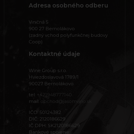
Adresa osobného odberu
Viničná 5
900 27 Bernolákovo
(zadný vchod polyfunkčnej budovy
Coop)
Kontaktné údaje
Wine Group s.r.o.
Hviezdoslavová 1789/1
90027 Bernolákovo
tel:
+421948777140
mail:
obchod@jasomvino.sk
IČO: 50124382
DIČ: 2120186629
IČ DPH: SK2120186629
Bankové spojenie: