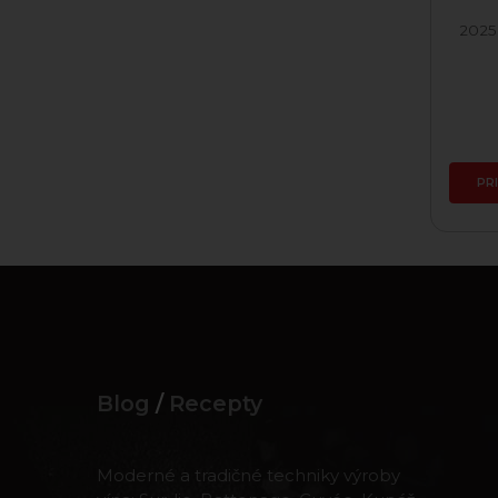
2023 Frankovka Modrá
2025
Skladom
6,84 €
PRIDAŤ DO KOŠÍKA
PR
Blog
/
Recepty
Moderné a tradičné techniky výroby