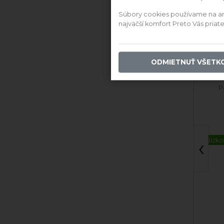
Súbory cookies používame na anal
najväčší komfort Preto Vás pria
Ďalši
Frankovka Modrá
Mü
ODMIETNUŤ VŠETK
Chateau Zumberg
Cha
2023 suché
Pavelka & syn
P
‹
Nízko