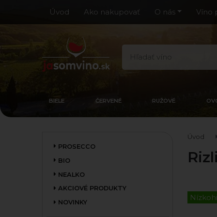
Úvod
Ako nakupovať
O nás
Víno 
BIELE
ČERVENÉ
RUŽOVÉ
OV
Úvod
PROSECCO
Riz
BIO
NEALKO
AKCIOVÉ PRODUKTY
Nízkoh
NOVINKY