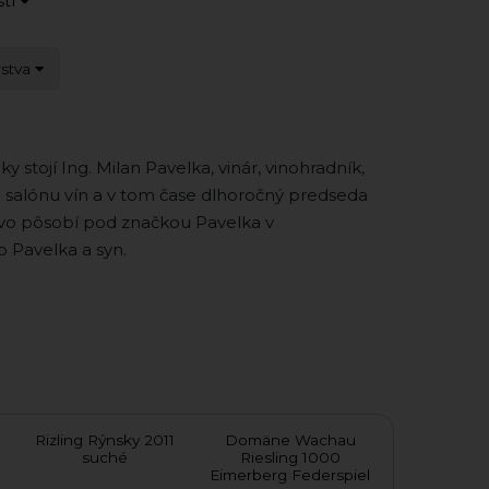
stí
rstva
y stojí Ing. Milan Pavelka, vinár, vinohradník,
 salónu vín a v tom čase dlhoročný predseda
stvo pôsobí pod značkou Pavelka v
o Pavelka a syn.
Rizling Rýnsky 2011
Domäne Wachau
Riesling 
suché
Riesling 1000
Terrassen 2
Eimerberg Federspiel