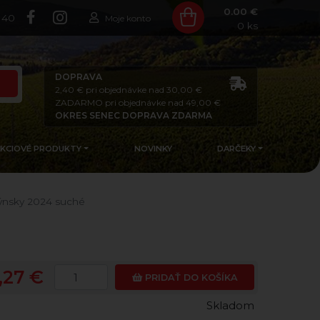
0.00 €
140
Moje konto
0
ks
DOPRAVA
2,40 € pri objednávke nad 30,00 €
ZADARMO pri objednávke nad 49,00 €
OKRES SENEC DOPRAVA ZDARMA
AKCIOVÉ PRODUKTY
NOVINKY
DARČEKY
Rýnsky 2024 suché
,27 €
PRIDAŤ DO KOŠÍKA
Skladom