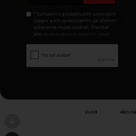
* Súhlasím s poskytnutím osobných
údajov a ich spracovaním za účelom
vybavenia mojej žiadosti. Prečítať
ako
spracovávame osobné údaje
.
Úvod
Ako n