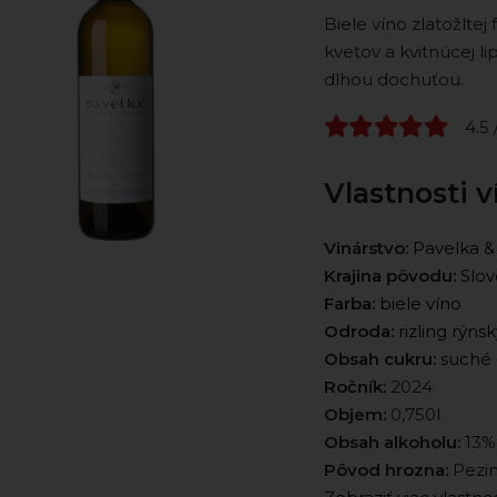
Biele víno zlatožltej
kvetov a kvitnúcej li
dlhou dochuťou.
4.5 
Vlastnosti v
Vinárstvo:
Pavelka &
Krajina pôvodu:
Slov
Farba:
biele víno
Odroda:
rizling rýnsk
Obsah cukru:
suché
Ročník:
2024
Objem:
0,750l
Obsah alkoholu:
13%
Pôvod hrozna:
Pezin