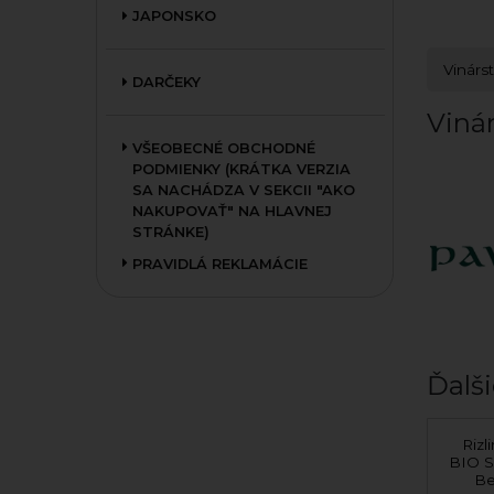
JAPONSKO
Vinárs
DARČEKY
Vinár
VŠEOBECNÉ OBCHODNÉ
PODMIENKY (KRÁTKA VERZIA
SA NACHÁDZA V SEKCII "AKO
NAKUPOVAŤ" NA HLAVNEJ
STRÁNKE)
PRAVIDLÁ REKLAMÁCIE
Ďalši
Riesling Bernkasteler
Rizl
Badstube
BIO S
Be