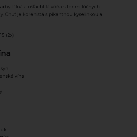
 farby. Plná a ušľachtilá vôňa s tónmi lúčnych
py. Chuť je korenistá s pikantnou kyselinkou a
/ 5 (2x)
ína
 syn
enské vína
y
ok,