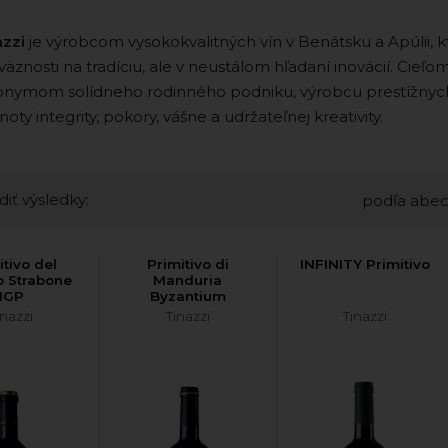
azzi
je výrobcom vysokokvalitných vín v Benátsku a Apúlii, kt
äznosti na tradíciu, ale v neustálom hľadaní inovácií. Cieľo
onymom solídneho rodinného podniku, výrobcu prestížnych 
oty integrity, pokory, vášne a udržateľnej kreativity.
diť výsledky:
podľa abe
itivo del
Primitivo di
INFINITY Primitivo
o Strabone
Manduria
IGP
Byzantium
inazzi
Tinazzi
Tinazzi