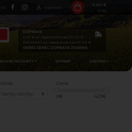
0.00 €
140
Moje konto
0
ks
DOPRAVA
2,40 € pri objednávke nad 30,00 €
ZADARMO pri objednávke nad 49,00 €
OKRES SENEC DOPRAVA ZDARMA
AKCIOVÉ PRODUKTY
NOVINKY
DARČEKY
očník
Cena
0
€
420
€