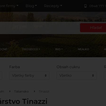
pre firmy
Blog
Recepty
0948 777 
Hľadať
OCNÉ
PROSECCO
BIO
NEALKO
Farba
Obsah cukru
R
vín
Taliansko
Tinazzi
árstvo Tinazzi