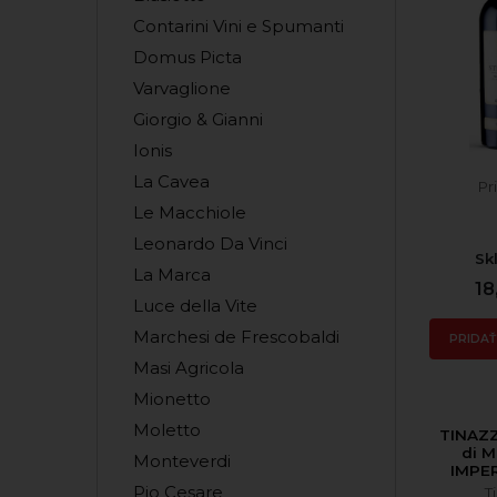
Contarini Vini e Spumanti
Domus Picta
Varvaglione
Giorgio & Gianni
Ionis
La Cavea
Pr
Le Macchiole
Leonardo Da Vinci
Sk
La Marca
18
Luce della Vite
Marchesi de Frescobaldi
PRIDAŤ
Masi Agricola
Mionetto
Moletto
TINAZZ
di M
Monteverdi
IMPER
Pio Cesare
T