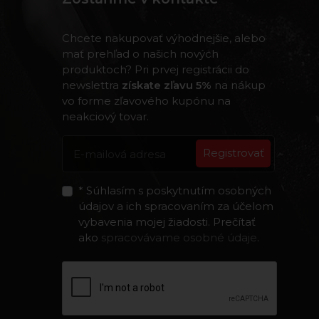
Chcete nakupovať výhodnejšie, alebo
mať prehľad o našich nových
produktoch? Pri prvej registrácii do
newslettra
získate zľavu 5%
na nákup
vo forme zľavového kupónu na
neakciový tovar.
Registrovať
* Súhlasím s poskytnutím osobných
údajov a ich spracovaním za účelom
vybavenia mojej žiadosti. Prečítať
ako
spracovávame osobné údaje
.