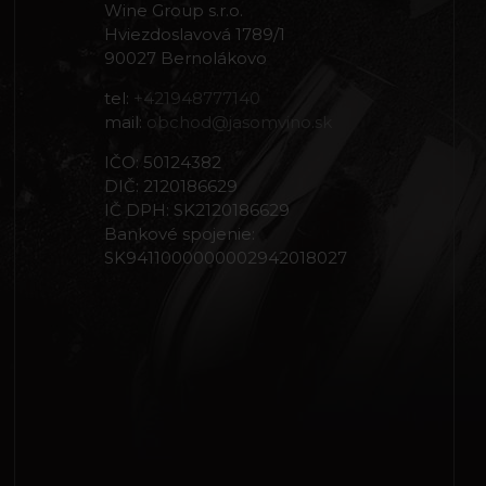
Wine Group s.r.o.
Hviezdoslavová 1789/1
90027 Bernolákovo
tel:
+421948777140
mail:
obchod@jasomvino.sk
IČO: 50124382
DIČ: 2120186629
IČ DPH: SK2120186629
Bankové spojenie:
SK9411000000002942018027