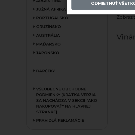
ARGENTÍNA
ODMIETNUŤ VŠETK
JUŽNÁ AFRIKA
Zobraziť
PORTUGALSKO
GRUZÍNSKO
Vinár
AUSTRÁLIA
MAĎARSKO
JAPONSKO
DARČEKY
VŠEOBECNÉ OBCHODNÉ
PODMIENKY (KRÁTKA VERZIA
SA NACHÁDZA V SEKCII "AKO
NAKUPOVAŤ" NA HLAVNEJ
STRÁNKE)
PRAVIDLÁ REKLAMÁCIE