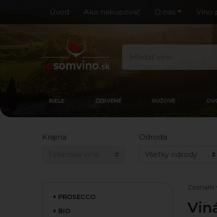
Úvod
Ako nakupovať
O nás
Víno 
BIELE
ČERVENÉ
RUŽOVÉ
OV
Krajina
Odroda
Zoznam 
PROSECCO
Vin
BIO