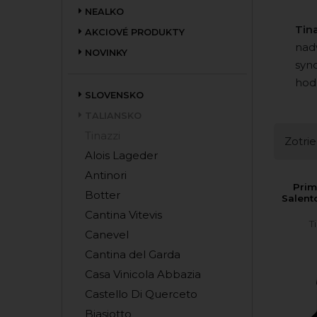
NEALKO
Tin
AKCIOVÉ PRODUKTY
nadv
NOVINKY
syn
hodn
SLOVENSKO
TALIANSKO
Tinazzi
Zotrie
Alois Lageder
Antinori
Prim
Botter
Salent
Cantina Vitevis
T
Canevel
Cantina del Garda
Casa Vinicola Abbazia
Castello Di Querceto
Biasiotto