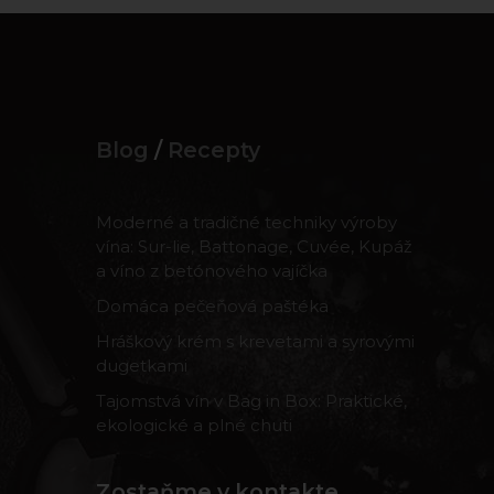
Blog
/
Recepty
Moderné a tradičné techniky výroby
vína: Sur-lie, Battonage, Cuvée, Kupáž
a víno z betónového vajíčka
Domáca pečeňová paštéka
Hráškový krém s krevetami a syrovými
dugetkami
Tajomstvá vín v Bag in Box: Praktické,
ekologické a plné chuti
Zostaňme v kontakte