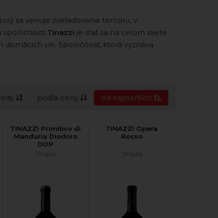
orý sa venuje zveľaďovanie terroiru, v
m spoločnosti
Tinazzi
je stať sa na celom svete
domácich vín. Spoločnosť, ktorá vyznáva
cedy
podľa ceny
od najstarších
TINAZZI Primitivo di
TINAZZI Opera
Manduria Diodoro
Rosso
DOP
Tinazzi
Tinazzi