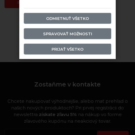
PRIDAŤ DO KOŠÍKA
ODMIETNUŤ VŠETKO
Zobraziť:
SPRAVOVAŤ MOŽNOSTI
Vinárstvo Leonardo Da Vinci
PRIJAŤ VŠETKO
Zostaňme v kontakte
Chcete nakupovať výhodnejšie, alebo mať prehľad o
našich nových produktoch? Pri prvej registrácii do
newslettra
získate zľavu 5%
na nákup vo forme
zľavového kupónu na neakciový tovar.