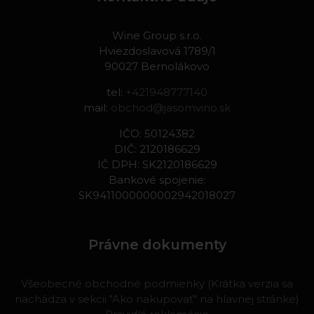
Wine Group s.r.o.
Hviezdoslavová 1789/1
90027 Bernolákovo
tel:
+421948777140
mail:
obchod@jasomvino.sk
IČO: 50124382
DIČ: 2120186629
IČ DPH: SK2120186629
Bankové spojenie:
SK9411000000002942018027
Právne dokumenty
Všeobecné obchodné podmienky (Krátka verzia sa
nachádza v sekcii "Ako nakupovať" na hlavnej stránke)