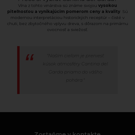
Vína z tohto vinárstva sú známe svojou
vysokou
piteľnosťou a vynikajúcim pomerom ceny a kvality
. Sú
modernou interpretáciou historických receptúr – čisté v
chuti, bez zbytočného vplyvu dreva, s dôrazom na primárnu
ovocnosť a sviežosť.
"Naším cieľom je preniesť
kúsok atmosféry Cantina del
Garda priamo do vášho
pohára."
Zostaňme v kontakte