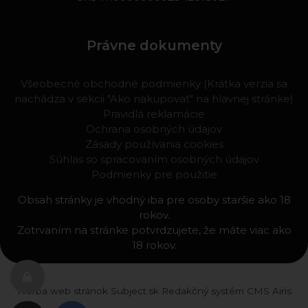
Právne dokumenty
Všeobecné obchodné podmienky (Krátka verzia sa
nachádza v sekcii "Ako nakupovať" na hlavnej stránke)
Pravidlá reklamácie
Ochrana osobných údajov
Zásady používania cookies
Súhlas so spracovaním osobných údajov
Podmienky pre použitie
Obsah stránky je vhodný iba pre osoby staršie ako 18
rokov.
Zotrvaním na stránke potvrdzujete, že máte viac ako
18 rokov.
Tvorba web stránok
Subject.sk
Redakčný systém
CMS Airis