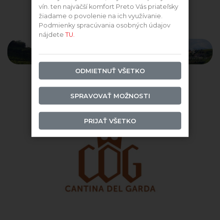
Zobraziť:
vín. ten najväčší komfort Preto Vás priateľsky
žiadame o povolenie na ich využívanie.
Podmienky spracúvania osobných údajov
nájdete
TU.
ODMIETNUŤ VŠETKO
Vinárstvo Cantina del Garda
SPRAVOVAŤ MOŽNOSTI
PRIJAŤ VŠETKO