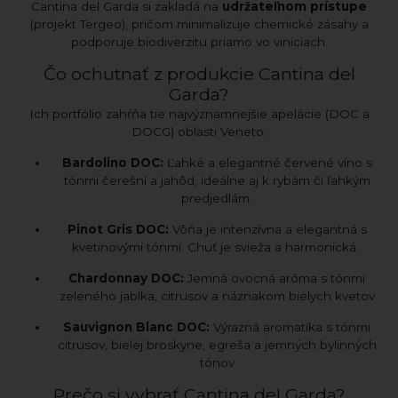
Cantina del Garda si zakladá na
udržateľnom prístupe
(projekt Tergeo), pričom minimalizuje chemické zásahy a
podporuje biodiverzitu priamo vo viniciach.
Čo ochutnať z produkcie Cantina del
Garda?
Ich portfólio zahŕňa tie najvýznamnejšie apelácie (DOC a
DOCG) oblasti Veneto:
Bardolino DOC:
Ľahké a elegantné červené víno s
tónmi čerešní a jahôd, ideálne aj k rybám či ľahkým
predjedlám.
Pinot Gris DOC:
Vôňa je intenzívna a elegantná s
kvetinovými tónmi. Chuť je svieža a harmonická.
Chardonnay DOC:
Jemná ovocná aróma s tónmi
zeleného jablka, citrusov a náznakom bielych kvetov
Sauvignon Blanc DOC:
Výrazná aromatika s tónmi
citrusov, bielej broskyne, egreša a jemných bylinných
tónov
Prečo si vybrať Cantina del Garda?