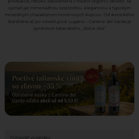
produkcia, hlboko zakorenená v tradícii regiónu Veneto, sa
vyznačuje mimoriadnou sviežosťou, eleganciou a typickým
minerálnym charakterom morénových kopcov. Od ikonického
Bardolina až po osviežujúce Lugana – Cantina del Garda je
symbolom talianskeho „dolce vita“.
Zotriediť výsledky: