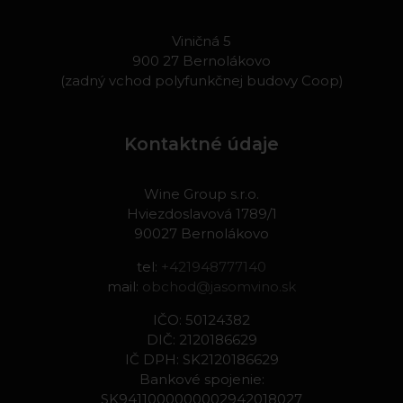
Viničná 5
900 27 Bernolákovo
(zadný vchod polyfunkčnej budovy Coop)
Kontaktné údaje
Wine Group s.r.o.
Hviezdoslavová 1789/1
90027 Bernolákovo
tel:
+421948777140
mail:
obchod@jasomvino.sk
IČO: 50124382
DIČ: 2120186629
IČ DPH: SK2120186629
Bankové spojenie:
SK9411000000002942018027