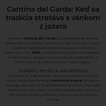
Cantina del Garda: Keď sa
tradícia stretáva s vánkom
z jazera
Vinárstvo
Cantina del Garda
(súčasť prestížnej skupiny
Vitevis) sídli v mestečku Castelnuovo del Garda, len na skok
od brehov najväčšieho talianskeho jazera. Od svojho
založenia v roku
1958
sa stalo kľúčovým pilierom miestneho
vinohradníctva, spájajúc stovky lokálnych pestovateľov s
cieľom zachovať jedinečný terroir tohto regiónu.
Unikátny terroir a udržateľnosť
Vinohrady sa rozprestierajú na juhovýchodných svahoch
jazera Garda, kde dominujú
morénové kopce
bohaté na
minerály, vápenec a íl. Stredomorská mikroklíma s miernymi
zimami a horúcimi letami, chladená pravidelným vánkom z
hôr, vytvára ideálne podmienky pre pomalé dozrievanie
hrozna.