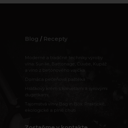
Blog
/
Recepty
Moderné a tradičné techniky výroby
vína: Sur-lie, Battonage, Cuvée, Kupáž
a víno z betónového vajíčka
Domáca pečeňová paštéka
Hráškový krém s krevetami a syrovými
dugetkami
Tajomstvá vín v Bag in Box: Praktické,
ekologické a plné chuti
Zostaňme v kontakte