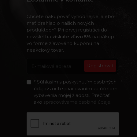
Chcete nakupovať výhodnejšie, alebo
mať prehľad o našich nových
produktoch? Pri prvej registrácii do
newslettra
získate zľavu 5%
na nákup
vo forme zľavového kupónu na
neakciový tovar.
Registrovať
* Súhlasím s poskytnutím osobných
údajov a ich spracovaním za účelom
vybavenia mojej žiadosti. Prečítať
ako
spracovávame osobné údaje
.