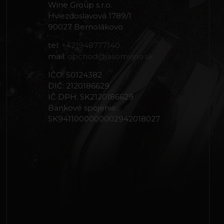
Wine Group s.r.o.
Hviezdoslavová 1789/1
90027 Bernolákovo
tel:
+421948777140
mail:
obchod@jasomvino.sk
IČO: 50124382
DIČ: 2120186629
IČ DPH: SK2120186629
Bankové spojenie:
SK9411000000002942018027