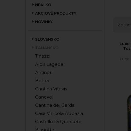
NEALKO
AKCIOVÉ PRODUKTY
NOVINKY
Zotrie
SLOVENSKO
Luce 
TALIANSKO
Tos
Tinazzi
Luce 
Alois Lageder
Antinori
Botter
Cantina Vitevis
Canevel
Cantina del Garda
Casa Vinicola Abbazia
Castello Di Querceto
Biasiotto