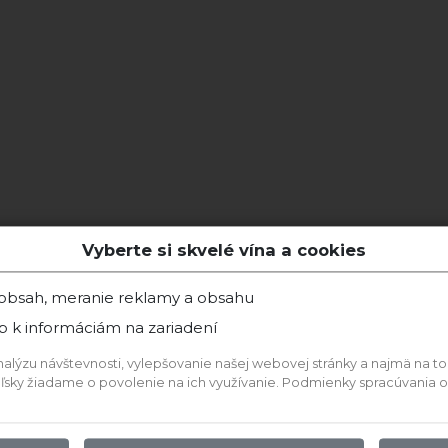
Vyberte si skvelé vína a cookies
 obsah, meranie reklamy a obsahu
p k informáciám na zariadení
ýzu návštevnosti, vylepšovanie našej webovej stránky a najmä na to, a
teľsky žiadame o povolenie na ich využívanie. Podmienky spracúvania