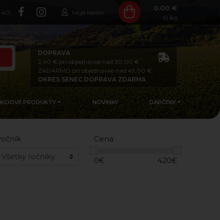
0.00 €
140
Moje konto
0
ks
DOPRAVA
2,40 € pri objednávke nad 30,00 €
ZADARMO pri objednávke nad 49,00 €
OKRES SENEC DOPRAVA ZDARMA
AKCIOVÉ PRODUKTY
NOVINKY
DARČEKY
očník
Cena
0
€
420
€