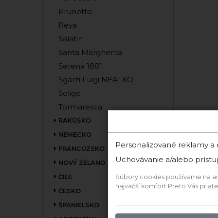
Prunotto
Reya
Salatin
Santa Margherita
Serena 1881
Sgarzi Luigi NEALKO
Soligo
Tormaresca
RAKÚSKO
NEMECKO
Personalizované reklamy a
FRANCÚZSKO
Uchovávanie a/alebo prístu
NOVÝ ZÉLAND
ČILE
Súbory cookies používame na anal
najväčší komfort Preto Vás pria
ČESKO
ŠPANIELSKO