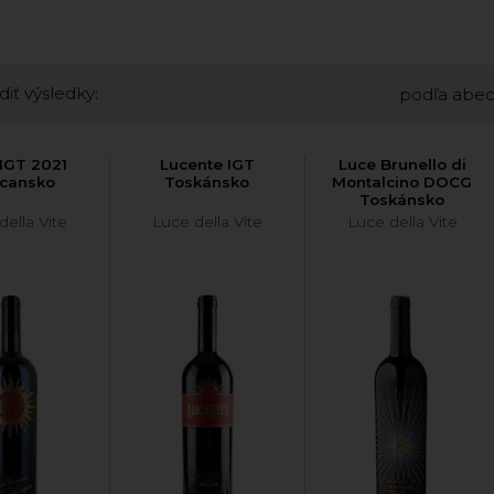
diť výsledky:
podľa abe
IGT 2021
Lucente IGT
Luce Brunello di
cansko
Toskánsko
Montalcino DOCG
Toskánsko
della Vite
Luce della Vite
Luce della Vite