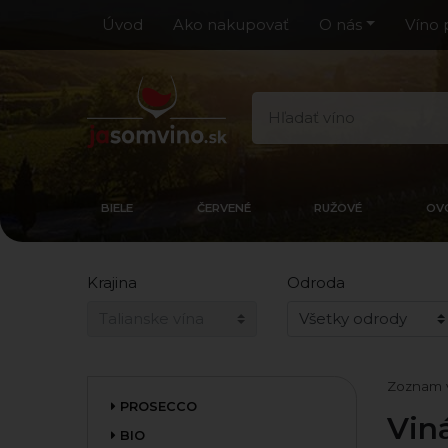
Úvod
Ako nakupovať
O nás
Víno 
BIELE
ČERVENÉ
RUŽOVÉ
OV
Krajina
Odroda
Zoznam 
PROSECCO
Viná
BIO