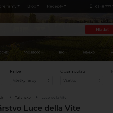
pre firmy
Blog
Recepty
0948 777 
Hľadať
OCNÉ
PROSECCO
BIO
NEALKO
Farba
Obsah cukru
R
vín
Taliansko
Luce della Vite
rstvo Luce della Vite