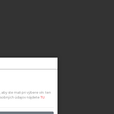
by ste mali pri výbere vín. ten
 osobných údajov nájdete
TU.