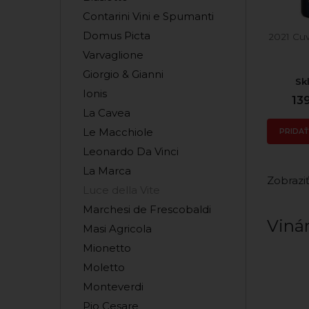
Contarini Vini e Spumanti
Domus Picta
2021 Cu
Varvaglione
Giorgio & Gianni
Sk
Ionis
13
La Cavea
Le Macchiole
PRIDAŤ
Leonardo Da Vinci
La Marca
Zobraziť
Luce della Vite
Marchesi de Frescobaldi
Vinár
Masi Agricola
Mionetto
Moletto
Monteverdi
Pio Cesare