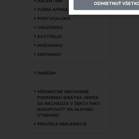
ARGENTÍNA
ODMIETNUŤ VŠETK
JUŽNÁ AFRIKA
PORTUGALSKO
GRUZÍNSKO
AUSTRÁLIA
MAĎARSKO
JAPONSKO
DARČEKY
VŠEOBECNÉ OBCHODNÉ
PODMIENKY (KRÁTKA VERZIA
SA NACHÁDZA V SEKCII "AKO
NAKUPOVAŤ" NA HLAVNEJ
STRÁNKE)
PRAVIDLÁ REKLAMÁCIE