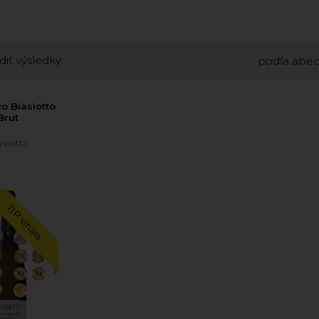
diť výsledky:
podľa abe
o Biasiotto
Brut
asiotto
TIP vinára