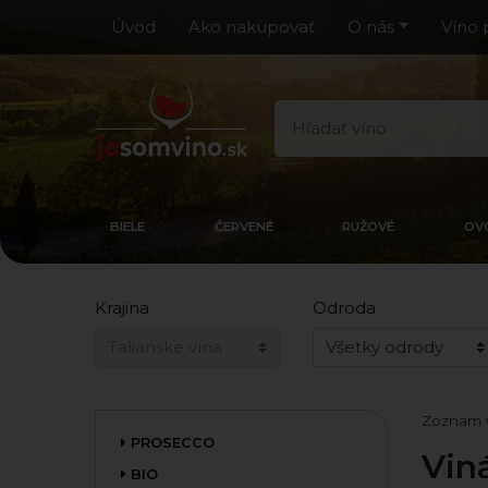
Úvod
Ako nakupovať
O nás
Víno 
BIELE
ČERVENÉ
RUŽOVÉ
OV
Krajina
Odroda
Zoznam 
PROSECCO
Vin
BIO