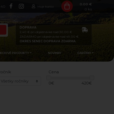
0.00 €
140
Moje konto
0
ks
DOPRAVA
2,40 € pri objednávke nad 30,00 €
ZADARMO pri objednávke nad 49,00 €
OKRES SENEC DOPRAVA ZDARMA
AKCIOVÉ PRODUKTY
NOVINKY
DARČEKY
očník
Cena
0
€
420
€