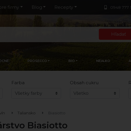
pre firmy
Blog
Recepty
0948 777 
Hľadať
OCNÉ
PROSECCO
BIO
NEALKO
Farba
Obsah cukru
R
vín
Taliansko
Biasiotto
árstvo Biasiotto