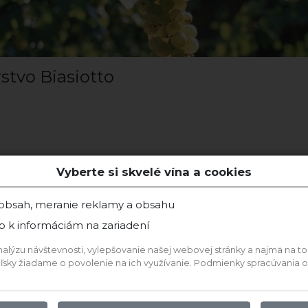
stvo Biasiotto
Vyberte si skvelé vína a cookies
 obsah, meranie reklamy a obsahu
p k informáciám na zariadení
ýzu návštevnosti, vylepšovanie našej webovej stránky a najmä na to, a
teľsky žiadame o povolenie na ich využívanie. Podmienky spracúvania