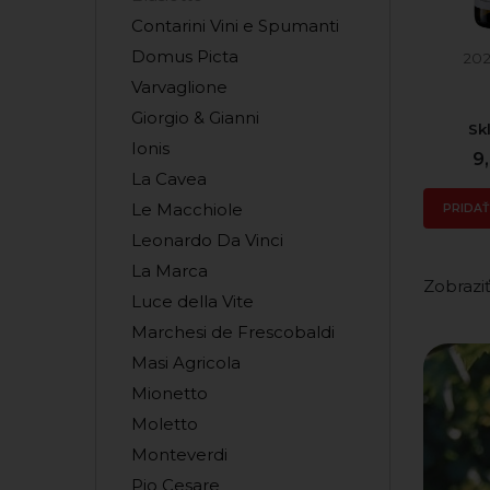
Contarini Vini e Spumanti
Domus Picta
202
Varvaglione
Giorgio & Gianni
Sk
Ionis
9
La Cavea
Le Macchiole
PRIDAŤ
Leonardo Da Vinci
La Marca
Zobraziť
Luce della Vite
Marchesi de Frescobaldi
Masi Agricola
Mionetto
Moletto
Monteverdi
Pio Cesare