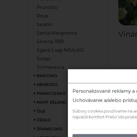
Prunotto
Reya
Salatin
Vinár
Santa Margherita
Serena 1881
Sgarzi Luigi NEALKO
Soligo
Tormaresca
RAKÚSKO
NEMECKO
Personalizované reklamy a
FRANCÚZSKO
Uchovávanie a/alebo prístu
NOVÝ ZÉLAND
ČILE
Súbory cookies používame na anal
najväčší komfort Preto Vás pria
ČESKO
ŠPANIELSKO