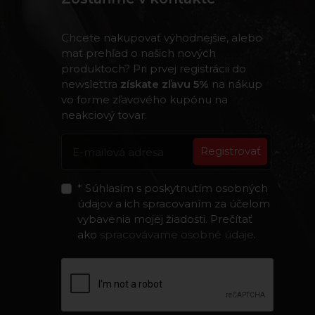
Chcete nakupovať výhodnejšie, alebo
mať prehľad o našich nových
produktoch? Pri prvej registrácii do
newslettra
získate zľavu 5%
na nákup
vo forme zľavového kupónu na
neakciový tovar.
Registrovať
* Súhlasím s poskytnutím osobných
údajov a ich spracovaním za účelom
vybavenia mojej žiadosti. Prečítať
ako
spracovávame osobné údaje
.