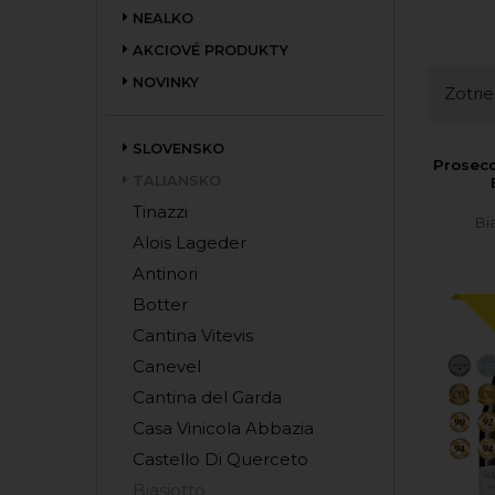
NEALKO
AKCIOVÉ PRODUKTY
NOVINKY
Zotrie
SLOVENSKO
Prosecc
TALIANSKO
Tinazzi
Bi
Alois Lageder
Antinori
Botter
Cantina Vitevis
Canevel
Cantina del Garda
Casa Vinicola Abbazia
Castello Di Querceto
Biasiotto