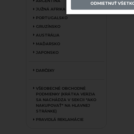
ARGENTÍNA
ODMIETNUŤ VŠETK
JUŽNÁ AFRIKA
PORTUGALSKO
GRUZÍNSKO
AUSTRÁLIA
MAĎARSKO
JAPONSKO
DARČEKY
VŠEOBECNÉ OBCHODNÉ
PODMIENKY (KRÁTKA VERZIA
SA NACHÁDZA V SEKCII "AKO
NAKUPOVAŤ" NA HLAVNEJ
STRÁNKE)
PRAVIDLÁ REKLAMÁCIE