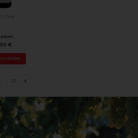
3 Glera
ladom
,99 €
 DO KOŠÍKA
: