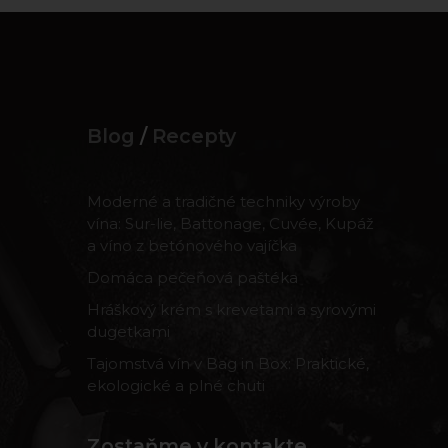
Blog
/
Recepty
Moderné a tradičné techniky výroby
vína: Sur-lie, Battonage, Cuvée, Kupáž
a víno z betónového vajíčka
Domáca pečeňová paštéka
Hráškový krém s krevetami a syrovými
dugetkami
Tajomstvá vín v Bag in Box: Praktické,
ekologické a plné chuti
Zostaňme v kontakte