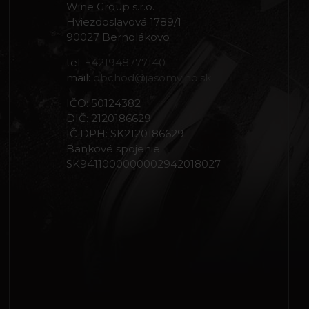
Wine Group s.r.o.
Hviezdoslavová 1789/1
90027 Bernolákovo
tel:
+421948777140
mail:
obchod@jasomvino.sk
IČO: 50124382
DIČ: 2120186629
IČ DPH: SK2120186629
Bankové spojenie:
SK9411000000002942018027