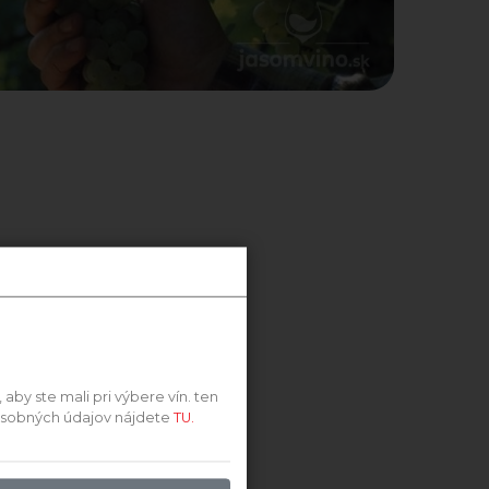
by ste mali pri výbere vín. ten
 osobných údajov nájdete
TU.