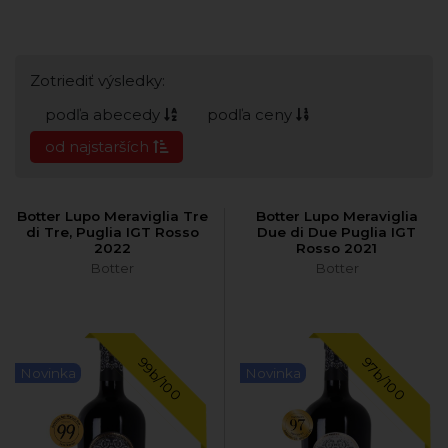
Zotriediť výsledky:
podľa abecedy
podľa ceny
od najstarších
Botter Lupo Meraviglia Tre
Botter Lupo Meraviglia
di Tre, Puglia IGT Rosso
Due di Due Puglia IGT
2022
Rosso 2021
Botter
Botter
99b/100
97b/100
Novinka
Novinka