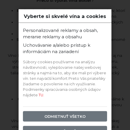
Prečo si vybrať vína Botter?
Rodinná tradícia od roku 1928:
generácie vinárov, ktorí
Vyberte si skvelé vína a cookies
odovzdávajú svoje skúsenosti a vášeň pre víno.
Autentická talianska chuť:
vína vyrábané z typických
talianskych odrôd a kvalitného hrozna.
Personalizované reklamy a obsah,
Široký výber:
skvelé plné červené vína
meranie reklamy a obsahu
Spoľahlivá kvalita:
vinárstvo s medzinárodným renomé
Uchovávanie a/alebo prístup k
a stabilnou kvalitou každého ročníka.
informáciám na zariadení
Víno Botter je ideálne na každodenné chvíle pohody aj na
výnimočné príležitosti. Či už plánujete rodinnú večeru,
Súbory cookies používame na analýzu
stretnutie s priateľmi alebo hľadáte elegantný darček,
návštevnosti, vylepšovanie našej webovej
talianske víno z tohto vinárstva vždy prinesie autentický
stránky a najmä na to, aby ste mali pri výbere
zážitok z chuti.
vín. ten najväčší komfort Preto Vás priateľsky
žiadame o povolenie na ich využívanie.
Tipy na servírovanie a kombinácie s jedlom
Podmienky spracúvania osobných údajov
nájdete
TU.
Červené vína:
servírujte pri teplote 16–18 °C. Ideálne k
červenému mäsu, pizze, cestovinám s paradajkovou
omáčkou alebo syrom.
ODMIETNUŤ VŠETKO
Vína
Botter
prinášajú do každého pohára kus talianskej
vinárskej tradície. Vďaka ich sviežosti, vyváženej chuti a