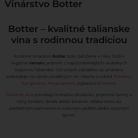
Vinárstvo Botter
Botter – kvalitné talianske
vína s rodinnou tradíciou
Rodinné vinárstvo
Botter
bolo založené v roku 1928 v
regióne
Veneto
, jednom z najvýznamnejších vinárskych
regiónov Talianska. Od svojich začiatkov sa vinárstvo
sústreďuje na výrobu kvalitných vín, hlavne z odrôd
Primitivo
,
Sangiovese
,
Negroamaro
, Aglianico či
Merlot
.
Červené vína
ponúkajú bohatšiu štruktúru, príjemné taníny a
tóny čerešní, sliviek alebo korenia. Vďaka tomu sú
perfektným partnerom k mäsovým jedlám alebo vyzretým
syrom.