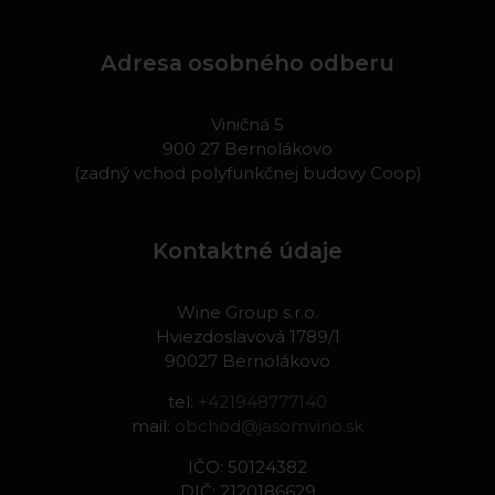
Adresa osobného odberu
Viničná 5
900 27 Bernolákovo
(zadný vchod polyfunkčnej budovy Coop)
Kontaktné údaje
Wine Group s.r.o.
Hviezdoslavová 1789/1
90027 Bernolákovo
tel:
+421948777140
mail:
obchod@jasomvino.sk
IČO: 50124382
DIČ: 2120186629