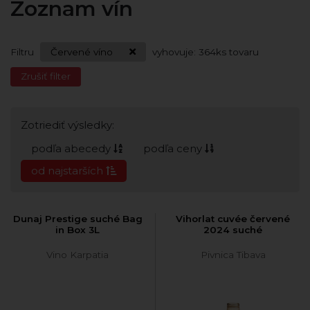
Zoznam vín
Filtru
Červené víno
vyhovuje:
364
ks tovaru
Zrušiť filter
Zotriediť výsledky:
podľa abecedy
podľa ceny
od najstarších
Dunaj Prestige suché Bag
Vihorlat cuvée červené
in Box 3L
2024 suché
Vino Karpatia
Pivnica Tibava