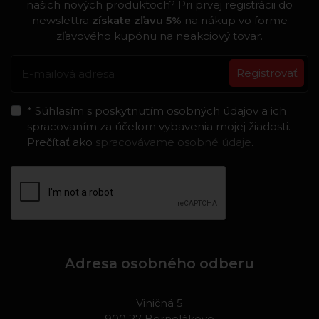
našich nových produktoch? Pri prvej registrácii do
newslettra
získate zľavu 5%
na nákup vo forme
zľavového kupónu na neakciový tovar.
Registrovať
* Súhlasím s poskytnutím osobných údajov a ich
spracovaním za účelom vybavenia mojej žiadosti.
Prečítať ako
spracovávame osobné údaje
.
Adresa osobného odberu
Viničná 5
900 27 Bernolákovo