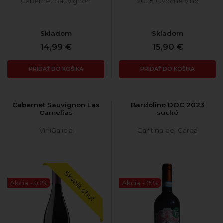
Cabernet Sauvignon
2025 Ovocné víno
Skladom
Skladom
14,99 €
15,90 €
PRIDAŤ DO KOŠÍKA
PRIDAŤ DO KOŠÍKA
Cabernet Sauvignon Las
Bardolino DOC 2023
Camelias
suché
ViniGalicia
Cantina del Garda
Skvelá chuť
Akcia -30%
Akcia -35%