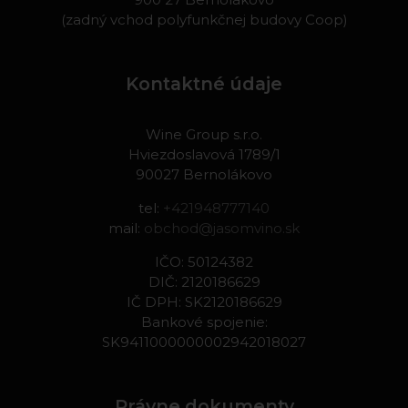
(zadný vchod polyfunkčnej budovy Coop)
Kontaktné údaje
Wine Group s.r.o.
Hviezdoslavová 1789/1
90027 Bernolákovo
tel:
+421948777140
mail:
obchod@jasomvino.sk
IČO: 50124382
DIČ: 2120186629
IČ DPH: SK2120186629
Bankové spojenie:
SK9411000000002942018027
Právne dokumenty