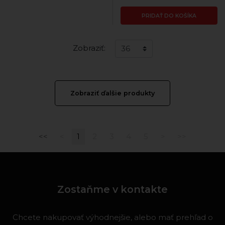
PRIDAŤ DO KOŠÍKA
Zobraziť:
Zobraziť ďalšie produkty
<<
<
1
2
3
4
5
>
>>
Zostaňme v kontakte
Chcete nakupovať výhodnejšie, alebo mať prehľad o