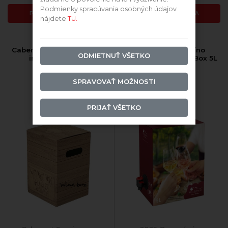
Podmienky spracúvania osobných údajov
PRIDAŤ DO KOŠÍKA
PRIDAŤ DO KOŠÍKA
nájdete
TU.
Cabernet Sauvignon Bag
Čučoriedkové víno
ODMIETNUŤ VŠETKO
in Box 5L suche
polosladké Bag in Box 5L
Vino Karpatia
SPRAVOVAŤ MOŽNOSTI
PRIJAŤ VŠETKO